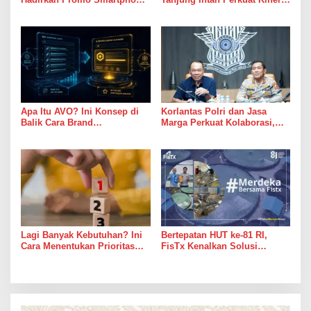
5G Bekas dengan Bonus
Operasional Pelabuhan
Kuota
Apa Itu AVO? Ini Konsep di
Korlantas Polri dan Jasa
Balik Cara Brand
Marga Perkuat Kolaborasi,
Direkomendasikan AI
Bahas Digitalisasi, Nataru
hingga Penertiban ODOL
Lagi Banyak Kebutuhan? Ini
Bertepatan HUT ke-81 RI,
Cara Menentukan Prioritas
FisTx Kenalkan Solusi
Keuangan agar Tetap
Teknologi Terlengkap,
Terkendali
Jadikan Tambak Merdeka Dari
Masalah Klasik