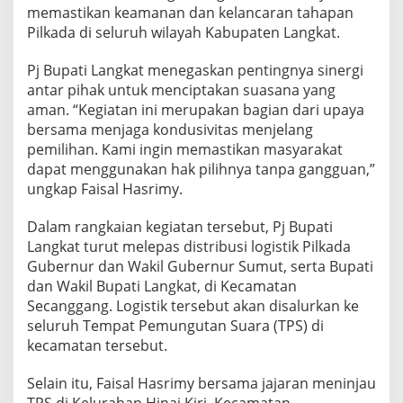
l
memastikan keamanan dan kelancaran tahapan
a
Pilkada di seluruh wilayah Kabupaten Langkat.
B
e
Pj Bupati Langkat menegaskan pentingnya sinergi
s
antar pihak untuk menciptakan suasana yang
a
r
aman. “Kegiatan ini merupakan bagian dari upaya
P
bersama menjaga kondusivitas menjelang
a
pemilihan. Kami ingin memastikan masyarakat
s
dapat menggunakan hak pilihnya tanpa gangguan,”
t
ungkap Faisal Hasrimy.
i
k
a
Dalam rangkaian kegiatan tersebut, Pj Bupati
n
Langkat turut melepas distribusi logistik Pilkada
K
Gubernur dan Wakil Gubernur Sumut, serta Bupati
e
dan Wakil Bupati Langkat, di Kecamatan
a
m
Secanggang. Logistik tersebut akan disalurkan ke
a
seluruh Tempat Pemungutan Suara (TPS) di
n
kecamatan tersebut.
a
n
Selain itu, Faisal Hasrimy bersama jajaran meninjau
P
i