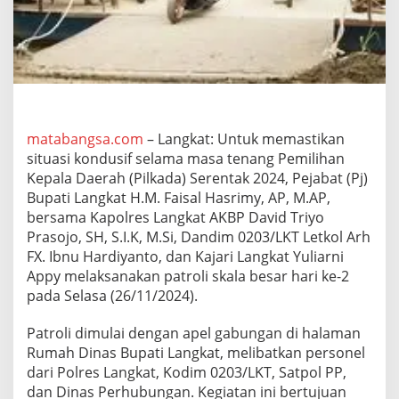
a
l
H
a
s
r
i
m
y
matabangsa.com
– Langkat: Untuk memastikan
P
situasi kondusif selama masa tenang Pemilihan
i
Kepala Daerah (Pilkada) Serentak 2024, Pejabat (Pj)
m
Bupati Langkat H.M. Faisal Hasrimy, AP, M.AP,
p
bersama Kapolres Langkat AKBP David Triyo
i
n
Prasojo, SH, S.I.K, M.Si, Dandim 0203/LKT Letkol Arh
P
FX. Ibnu Hardiyanto, dan Kajari Langkat Yuliarni
a
Appy melaksanakan patroli skala besar hari ke-2
t
pada Selasa (26/11/2024).
r
o
l
Patroli dimulai dengan apel gabungan di halaman
i
Rumah Dinas Bupati Langkat, melibatkan personel
S
dari Polres Langkat, Kodim 0203/LKT, Satpol PP,
k
dan Dinas Perhubungan. Kegiatan ini bertujuan
a