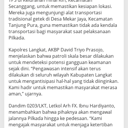
TPS di Kelurahan Hinai Kiri, Kecamatan
l
Secanggang, untuk memastikan kesiapan lokasi.
k
Mereka juga mengunjungi alat transportasi
a
tradisional getek di Desa Mekar Jaya, Kecamatan
d
a
Tanjung Pura, guna memastikan tidak ada kendala
S
transportasi bagi masyarakat saat pelaksanaan
e
Pilkada.
r
e
Kapolres Langkat, AKBP David Triyo Prasojo,
n
t
menjelaskan bahwa patroli skala besar dilakukan
a
untuk mendeteksi potensi gangguan keamanan
k
sejak dini. “Pengawasan intensif akan terus
2
dilakukan di seluruh wilayah Kabupaten Langkat
0
untuk mengantisipasi hal-hal yang tidak diinginkan.
2
4
Kami hadir untuk memastikan masyarakat merasa
aman,” ujarnya.
Dandim 0203/LKT, Letkol Arh FX. Ibnu Hardiyanto,
menambahkan bahwa pihaknya akan mengawal
jalannya Pilkada hingga ke pedesaan. “Kami
mengajak masyarakat untuk menjaga ketertiban