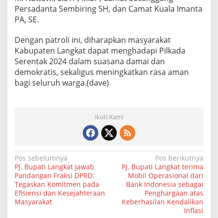
Persadanta Sembiring SH, dan Camat Kuala Imanta
PA, SE.
Dengan patroli ini, diharapkan masyarakat
Kabupaten Langkat dapat menghadapi Pilkada
Serentak 2024 dalam suasana damai dan
demokratis, sekaligus meningkatkan rasa aman
bagi seluruh warga.(dave)
Ikuti Kami
N
Pos sebelumnya
Pos berikutnya
Pj. Bupati Langkat Jawab
Pj. Bupati Langkat terima
a
Pandangan Fraksi DPRD:
Mobil Operasional dari
Tegaskan Komitmen pada
Bank Indonesia sebagai
v
Efisiensi dan Kesejahteraan
Penghargaan atas
i
Masyarakat
Keberhasilan Kendalikan
Inflasi
g