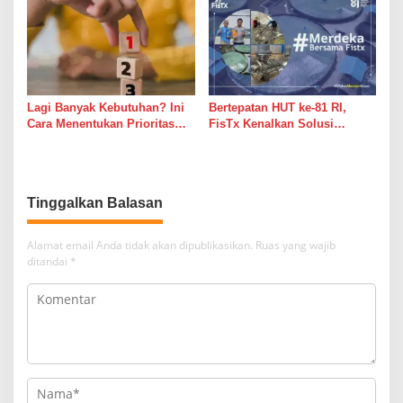
Lagi Banyak Kebutuhan? Ini
Bertepatan HUT ke-81 RI,
Cara Menentukan Prioritas
FisTx Kenalkan Solusi
Keuangan agar Tetap
Teknologi Terlengkap,
Terkendali
Jadikan Tambak Merdeka Dari
Masalah Klasik
Tinggalkan Balasan
Alamat email Anda tidak akan dipublikasikan.
Ruas yang wajib
ditandai
*