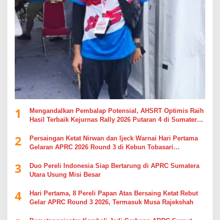
1
Mengandalkan Pembalap Potensial, AHSRT Optimis Raih
Hasil Terbaik Kejurnas Rally 2026 Putaran 4 di Sumatera
Utara
2
Persaingan Ketat Nirwan dan Ijeck Warnai Hari Pertama
Gelaran APRC 2026 Round 3 di Kebun Tobasari
Simalungun
3
Duo Pereli Indonesia Siap Bertarung di APRC Sumatera
Utara Usung Misi Besar
4
Hari Pertama, 8 Pereli Papan Atas Bersaing Ketat Rebut
Gelar APRC Round 3 2026, Termasuk Musa Rajekshah