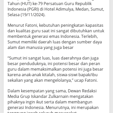
o
Tahun (HUT) ke-79 Persatuan Guru Republik
k
Indonesia (PGRI) di Hotel Adimulya, Medan, Sumut,
o
Selasa (19/11/2024).
h
I
Menurut Fatoni, kebutuhan peningkatan kapasitas
n
s
dan kualitas guru saat ini sangat dibutuhkan untuk
p
membentuk generasi emas Indonesia. Terlebih,
i
Sumut memiliki daerah luas dengan sumber daya
r
alam dan manusia yang juga besar
a
t
i
“Sumut ini sangat luas, luas daerahnya dan juga
f
besar penduduknya, ini potensi besar dan peran
I
guru dalam memaksimalkan potensi ini juga besar
n
karena anak-anak kitalah, siswa-siswi bapak/ibu
d
sekalian yang akan mengelolanya,” ucap Fatoni.
o
n
e
Dalam kesempatan yang sama, Dewan Redaksi
s
Media Grup Iskandar Zulkarnain mengatakan
i
pihaknya ingin ikut serta dalam membangun
a
generasi Indonesia. Menurutnya, ini merupakan
'
d