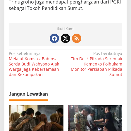
Trinugroho juga mendapat penghargaan dari PGRI
sebagai Tokoh Pendidikan Sumut.
Ikuti Kami
N
Pos sebelumnya
Pos berikutnya
Melalui Komsos, Babinsa
Tim Desk Pilkada Serentak
a
Serda Budi Wahyono Ajak
Kemenko Polhukam
Warga Jaga Kebersamaan
Monitor Persiapan Pilkada
v
dan Kekompakan
Sumut
i
g
a
Jangan Lewatkan
s
i
p
o