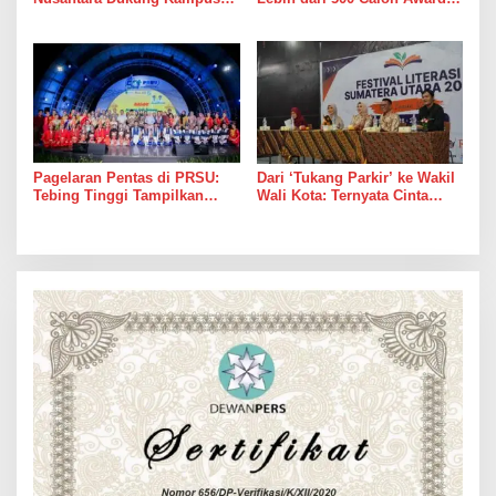
Berbasis Perkebunan, Arya
Beasiswa Sobat Bumi Hadapi
Sandhiyudha Jadi Mahasiswa
Tahap Wawancara
Angkatan Pertama Magister
ITSI
Pagelaran Pentas di PRSU:
Dari ‘Tukang Parkir’ ke Wakil
Tebing Tinggi Tampilkan
Wali Kota: Ternyata Cinta
Potensi UMKM dan
Memang Suka Parkir di
Keragaman Seni Budaya
Tempat Tak Terduga