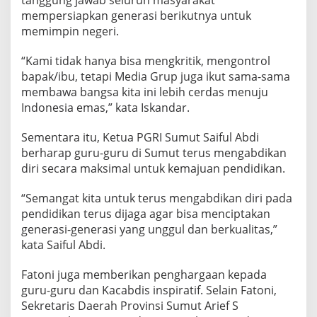
tanggung jawab seluruh masyarakat
a
mempersiapkan generasi berikutnya untuk
r
memimpin negeri.
i
M
“Kami tidak hanya bisa mengkritik, mengontrol
e
d
bapak/ibu, tetapi Media Grup juga ikut sama-sama
i
membawa bangsa kita ini lebih cerdas menuju
a
Indonesia emas,” kata Iskandar.
G
r
Sementara itu, Ketua PGRI Sumut Saiful Abdi
u
p
berharap guru-guru di Sumut terus mengabdikan
diri secara maksimal untuk kemajuan pendidikan.
“Semangat kita untuk terus mengabdikan diri pada
pendidikan terus dijaga agar bisa menciptakan
generasi-generasi yang unggul dan berkualitas,”
kata Saiful Abdi.
Fatoni juga memberikan penghargaan kepada
guru-guru dan Kacabdis inspiratif. Selain Fatoni,
Sekretaris Daerah Provinsi Sumut Arief S