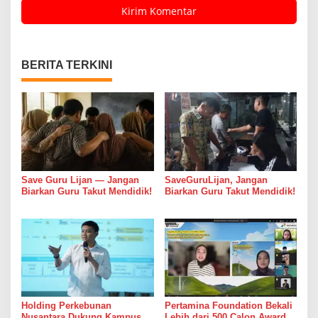
BERITA TERKINI
Save Guru Lijan — Jangan
SaveGuruLijan, Jangan
Biarkan Guru Takut Mendidik!
Biarkan Guru Takut Mendidik!
Holding Perkebunan
Pertamina Foundation Bekali
Nusantara Dukung Kampus
Lebih dari 500 Calon Awardee