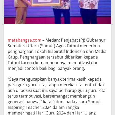
F
a
t
o
n
i
T
e
r
matabangsa.com
– Medan: Penjabat (Pj) Gubernur
i
Sumatera Utara (Sumut) Agus Fatoni menerima
m
penghargaan Tokoh Inspiratif Indonesia dari Media
a
Grup. Penghargaan tersebut diberikan kepada
P
Fatoni karena kemampuannya memotivasi dan
e
n
menjadi contoh baik bagi banyak orang.
g
h
“Saya mengucapkan banyak terima kasih kepada
a
para guru-guru kita, tanpa mereka kita tentu tidak
r
ada di posisi saat ini, saya berharap guru-guru kita
g
a
terus termotivasi, bersemangat membangun
a
generasi bangsa,” kata Fatoni pada acara Sumut
n
Inspiring Teacher 2024 dalam rangka
'
memperingati Hari Guru 2024 dan Hari Ulang
T