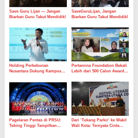
s
Save Guru Lijan — Jangan
SaveGuruLijan, Jangan
Biarkan Guru Takut Mendidik!
Biarkan Guru Takut Mendidik!
Holding Perkebunan
Pertamina Foundation Bekali
Nusantara Dukung Kampus
Lebih dari 500 Calon Awardee
Berbasis Perkebunan, Arya
Beasiswa Sobat Bumi Hadapi
Sandhiyudha Jadi Mahasiswa
Tahap Wawancara
Angkatan Pertama Magister
ITSI
Pagelaran Pentas di PRSU:
Dari ‘Tukang Parkir’ ke Wakil
Tebing Tinggi Tampilkan
Wali Kota: Ternyata Cinta
Potensi UMKM dan
Memang Suka Parkir di
Keragaman Seni Budaya
Tempat Tak Terduga