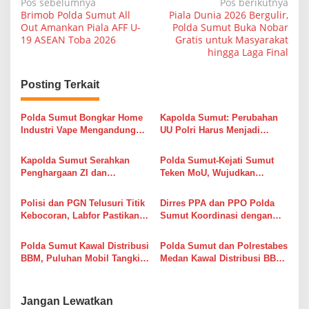
N
Pos sebelumnya
Pos berikutnya
Brimob Polda Sumut All
Piala Dunia 2026 Bergulir,
a
Out Amankan Piala AFF U-
Polda Sumut Buka Nobar
19 ASEAN Toba 2026
Gratis untuk Masyarakat
v
hingga Laga Final
i
g
Posting Terkait
a
s
Polda Sumut Bongkar Home
Kapolda Sumut: Perubahan
Industri Vape Mengandung
UU Polri Harus Menjadi
i
Etomidate, Bahan Baku
Fondasi Penguatan
Diduga Dipasok dari Kamboja
Profesionalisme dan
p
Kapolda Sumut Serahkan
Polda Sumut-Kejati Sumut
Akuntabilitas Personel
Penghargaan ZI dan
Teken MoU, Wujudkan
o
Pelayanan Prima kepada
Penegakan Hukum
s
Satker Berprestasi
Profesional Tanpa Praktik
Polisi dan PGN Telusuri Titik
Dirres PPA dan PPO Polda
Transaksional
Kebocoran, Labfor Pastikan
Sumut Koordinasi dengan
Ledakan Grand Polonia
USU, Dorong Korban Dugaan
Dipicu Akumulasi Gas
Pelecehan Seksual Segera
Polda Sumut Kawal Distribusi
Polda Sumut dan Polrestabes
Melapor
BBM, Puluhan Mobil Tangki
Medan Kawal Distribusi BBM,
Diberangkatkan ke SPBU
Pastikan Pasokan dan
Demi Jaga Pasokan untuk
Pelayanan di SPBU Berjalan
Masyarakat
Lancar
Jangan Lewatkan