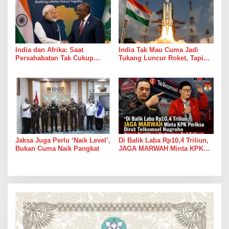
India dan Afrika: Saat
India Tak Mau Cuma Jadi
Persahabatan Tak Cukup
Tukang Luncur Roket, Tapi
Hanya Jadi Bahan Pidato
Mau Jadi Teman Main di Luar
Angkasa
Jaksa Juga Perlu ‘Naik Level’,
Di Balik Laba Rp10,4 Triliun,
Bukan Cuma Naik Pangkat
JAGA MARWAH Minta KPK
Periksa Dirut Telkomsel
Nugroho Kasus Notifikasi
Perbankan Rp2 Triliun