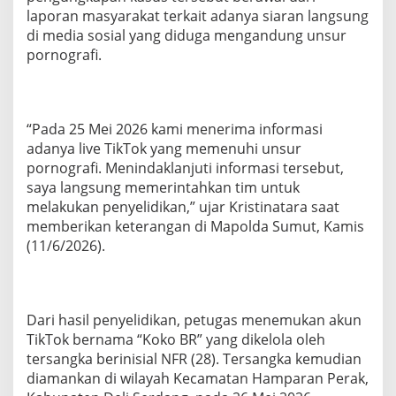
f
laporan masyarakat terkait adanya siaran langsung
i
di media sosial yang diduga mengandung unsur
,
pornografi.
H
o
s
t
R
“Pada 25 Mei 2026 kami menerima informasi
a
adanya live TikTok yang memenuhi unsur
u
pornografi. Menindaklanjuti informasi tersebut,
p
R
saya langsung memerintahkan tim untuk
p
melakukan penyelidikan,” ujar Kristinatara saat
5
memberikan keterangan di Mapolda Sumut, Kamis
J
(11/6/2026).
u
t
a
p
e
Dari hasil penyelidikan, petugas menemukan akun
r
TikTok bernama “Koko BR” yang dikelola oleh
H
tersangka berinisial NFR (28). Tersangka kemudian
a
r
diamankan di wilayah Kecamatan Hamparan Perak,
i