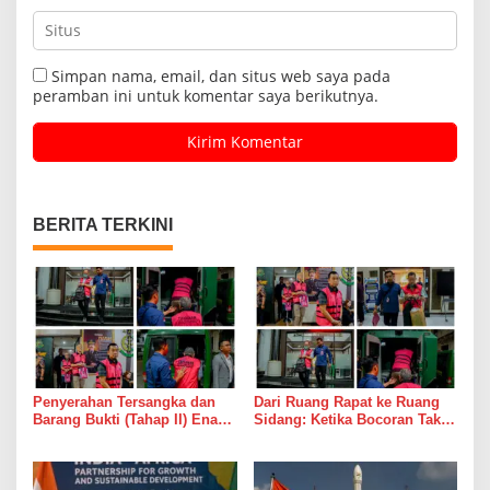
Simpan nama, email, dan situs web saya pada
peramban ini untuk komentar saya berikutnya.
BERITA TERKINI
Penyerahan Tersangka dan
Dari Ruang Rapat ke Ruang
Barang Bukti (Tahap II) Enam
Sidang: Ketika Bocoran Tak
Orang Tersangka Perkara
Lagi Sekadar Grup WhatsApp
Korupsi PETRAL, PES dan
ISC