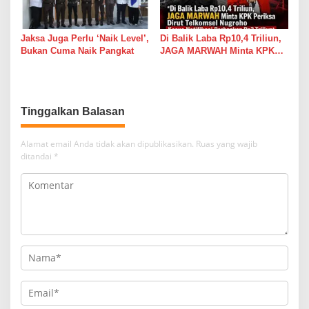
Jaksa Juga Perlu ‘Naik Level’,
Di Balik Laba Rp10,4 Triliun,
Bukan Cuma Naik Pangkat
JAGA MARWAH Minta KPK
Periksa Dirut Telkomsel
Nugroho Kasus Notifikasi
Perbankan Rp2 Triliun
Tinggalkan Balasan
Alamat email Anda tidak akan dipublikasikan.
Ruas yang wajib
ditandai
*