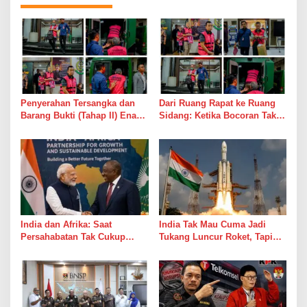
Penyerahan Tersangka dan
Dari Ruang Rapat ke Ruang
Barang Bukti (Tahap II) Enam
Sidang: Ketika Bocoran Tak
Orang Tersangka Perkara
Lagi Sekadar Grup WhatsApp
Korupsi PETRAL, PES dan
ISC
India dan Afrika: Saat
India Tak Mau Cuma Jadi
Persahabatan Tak Cukup
Tukang Luncur Roket, Tapi
Hanya Jadi Bahan Pidato
Mau Jadi Teman Main di Luar
Angkasa