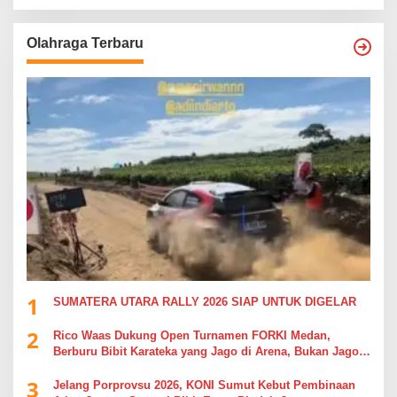
Olahraga Terbaru
1
SUMATERA UTARA RALLY 2026 SIAP UNTUK DIGELAR
2
Rico Waas Dukung Open Turnamen FORKI Medan,
Berburu Bibit Karateka yang Jago di Arena, Bukan Jago
Berdebat di Kolom Komentar
3
Jelang Porprovsu 2026, KONI Sumut Kebut Pembinaan