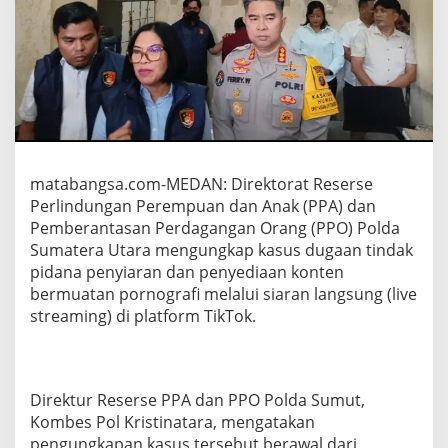
v
e
T
i
k
T
o
k
B
e
matabangsa.com-MEDAN: Direktorat Reserse
r
Perlindungan Perempuan dan Anak (PPA) dan
m
u
Pemberantasan Perdagangan Orang (PPO) Polda
a
Sumatera Utara mengungkap kasus dugaan tindak
t
pidana penyiaran dan penyediaan konten
a
bermuatan pornografi melalui siaran langsung (live
n
streaming) di platform TikTok.
P
o
r
n
o
Direktur Reserse PPA dan PPO Polda Sumut,
g
Kombes Pol Kristinatara, mengatakan
r
a
pengungkapan kasus tersebut berawal dari