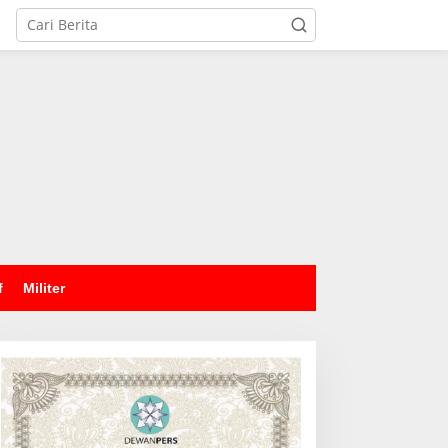
tutup
f
Militer