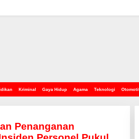
idikan
Kriminal
Gaya Hidup
Agama
Teknologi
Otomoti
kan Penanganan
 Insiden Personel Pukul