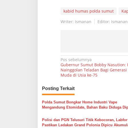
kabid humas polda sumut
Ka
Writer: Ismanan
Editor: Ismanan
N
Pos sebelumnya
Gubernur Sumut Bobby Nasution: 
a
Nainggolan Teladan Bagi Generas
Muda di Usia ke-75
v
i
Posting Terkait
g
a
Polda Sumut Bongkar Home Industri Vape
s
Mengandung Etomidate, Bahan Baku Diduga Di
dari Kamboja
i
Polisi dan PGN Telusuri Titik Kebocoran, Labfor
p
Pastikan Ledakan Grand Polonia Dipicu Akumul