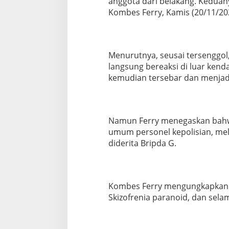
anggota dari belakang. Kedua
s
Kombes Ferry, Kamis (20/11/20
o
n
e
l
P
Menurutnya, seusai tersenggo
u
langsung bereaksi di luar kend
k
kemudian tersebar dan menjadi
u
l
P
e
n
Namun Ferry menegaskan bahw
g
umum personel kepolisian, mela
e
diderita Bripda G.
n
d
a
r
a
Kombes Ferry mengungkapkan 
Skizofrenia paranoid, dan selam