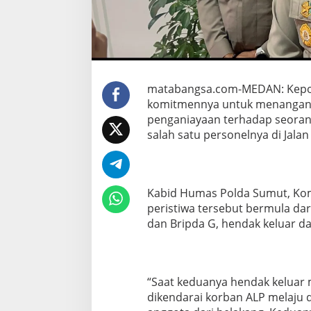
a
n
s
p
a
r
a
matabangsa.com-MEDAN: Kepol
n
komitmennya untuk menangani 
T
penganiayaan terhadap seoran
e
r
salah satu personelnya di Jala
k
a
i
t
Kabid Humas Polda Sumut, Kom
I
n
peristiwa tersebut bermula dari
s
dan Bripda G, hendak keluar 
i
d
e
n
“Saat keduanya hendak keluar 
P
e
dikendarai korban ALP melaju
r