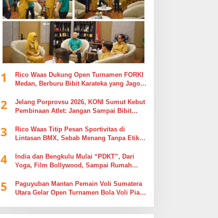
1
Rico Waas Dukung Open Turnamen FORKI
Medan, Berburu Bibit Karateka yang Jago
di Arena, Bukan Jago Berdebat di Kolom
2
Komentar
Jelang Porprovsu 2026, KONI Sumut Kebut
Pembinaan Atlet: Jangan Sampai Bibit
Emas Pindah Jersey
3
Rico Waas Titip Pesan Sportivitas di
Lintasan BMX, Sebab Menang Tanpa Etika
Tak Ada Gunanya
4
India dan Bengkulu Mulai “PDKT”, Dari
Yoga, Film Bollywood, Sampai Rumah
Sakit
5
Paguyuban Mantan Pemain Voli Sumatera
Utara Gelar Open Turnamen Bola Voli Piala
Dandenpom I/5 Cup Putra Putri