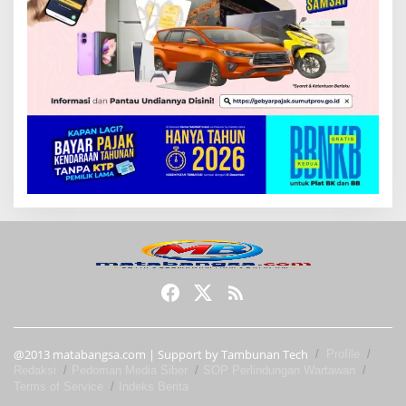
@2013 matabangsa.com | Support by Tambunan Tech
Profile
Redaksi
Pedoman Media Siber
SOP Perlindungan Wartawan
Terms of Service
Indeks Berita