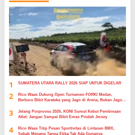
1
SUMATERA UTARA RALLY 2026 SIAP UNTUK DIGELAR
2
Rico Waas Dukung Open Turnamen FORKI Medan,
Berburu Bibit Karateka yang Jago di Arena, Bukan Jago
Berdebat di Kolom Komentar
3
Jelang Porprovsu 2026, KONI Sumut Kebut Pembinaan
Atlet: Jangan Sampai Bibit Emas Pindah Jersey
4
Rico Waas Titip Pesan Sportivitas di Lintasan BMX,
Sebab Menang Tanpa Etika Tak Ada Gunanya