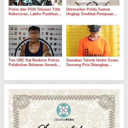
Polisi dan PGN Telusuri Titik
Ditressiber Polda Sumut
Kebocoran, Labfor Pastikan
Ungkap Sindikat Penipuan
Ledakan Grand Polonia
Online Berkedok Lelang
Dipicu Akumulasi Gas
Mobil, Empat Pelaku
Ditangkap
Tim URC Sat Reskrim Polres
Gunakan Tehnik Under Cover,
Pelabuhan Belawan Amankan
Seorang Pria Ditangkap
Tiga Pelaku Premanisme dan
Satresnarkoba Polres Binjai
Pungli, Hasil Tes Urine Positif
Beserta Barang Buktinya
Narkotika