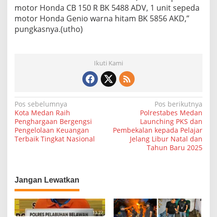
motor Honda CB 150 R BK 5488 ADV, 1 unit sepeda
motor Honda Genio warna hitam BK 5856 AKD,”
pungkasnya.(utho)
Ikuti Kami
N
Pos sebelumnya
Pos berikutnya
Kota Medan Raih
Polrestabes Medan
a
Penghargaan Bergengsi
Launching PKS dan
Pengelolaan Keuangan
Pembekalan kepada Pelajar
v
Terbaik Tingkat Nasional
Jelang Libur Natal dan
i
Tahun Baru 2025
g
a
Jangan Lewatkan
s
i
p