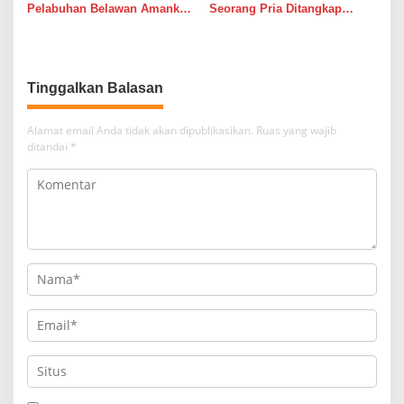
Pelabuhan Belawan Amankan
Seorang Pria Ditangkap
Tiga Pelaku Premanisme dan
Satresnarkoba Polres Binjai
Pungli, Hasil Tes Urine Positif
Beserta Barang Buktinya
Narkotika
Tinggalkan Balasan
Alamat email Anda tidak akan dipublikasikan.
Ruas yang wajib
ditandai
*