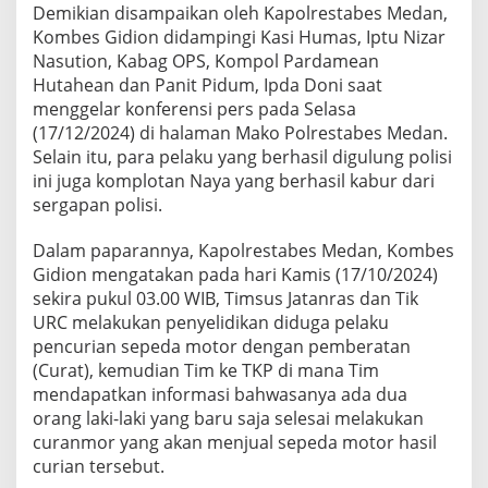
Demikian disampaikan oleh Kapolrestabes Medan,
a
n
Kombes Gidion didampingi Kasi Humas, Iptu Nizar
g
Nasution, Kabag OPS, Kompol Pardamean
R
Hutahean dan Panit Pidum, Ipda Doni saat
e
menggelar konferensi pers pada Selasa
s
i
(17/12/2024) di halaman Mako Polrestabes Medan.
d
Selain itu, para pelaku yang berhasil digulung polisi
i
ini juga komplotan Naya yang berhasil kabur dari
v
sergapan polisi.
i
s
T
Dalam paparannya, Kapolrestabes Medan, Kombes
u
Gidion mengatakan pada hari Kamis (17/10/2024)
m
sekira pukul 03.00 WIB, Timsus Jatanras dan Tik
b
URC melakukan penyelidikan diduga pelaku
a
pencurian sepeda motor dengan pemberatan
n
g
(Curat), kemudian Tim ke TKP di mana Tim
D
mendapatkan informasi bahwasanya ada dua
i
orang laki-laki yang baru saja selesai melakukan
t
curanmor yang akan menjual sepeda motor hasil
e
m
curian tersebut.
b