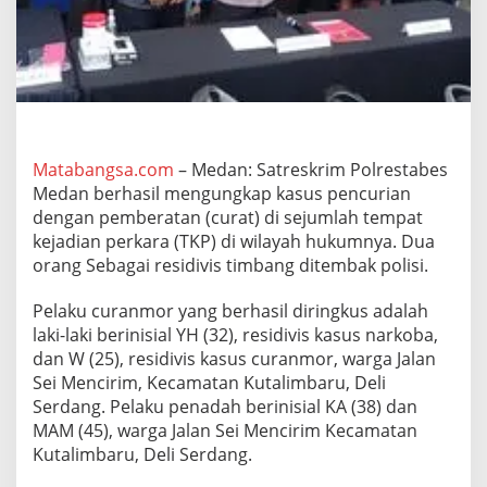
m
p
l
o
t
a
n
C
u
Matabangsa.com
– Medan: Satreskrim Polrestabes
r
Medan berhasil mengungkap kasus pencurian
a
dengan pemberatan (curat) di sejumlah tempat
t
kejadian perkara (TKP) di wilayah hukumnya. Dua
d
orang Sebagai residivis timbang ditembak polisi.
a
n
R
Pelaku curanmor yang berhasil diringkus adalah
a
laki-laki berinisial YH (32), residivis kasus narkoba,
n
dan W (25), residivis kasus curanmor, warga Jalan
m
Sei Mencirim, Kecamatan Kutalimbaru, Deli
o
r
Serdang. Pelaku penadah berinisial KA (38) dan
,
MAM (45), warga Jalan Sei Mencirim Kecamatan
2
Kutalimbaru, Deli Serdang.
O
r