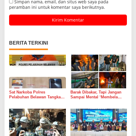
Simpan nama, email, dan situs web saya pada
peramban ini untuk komentar saya berikutnya.
BERITA TERKINI
Sat Narkoba Polres
Barak Dibakar, Tapi Jangan
Pelabuhan Belawan Tangkap
Sampai Mental ‘Membela
Pengedar Sabu di Belawan I
Bandar’ Ikut Dipelihara