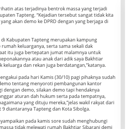
tin atas terjadinya bentrok massa yang terjadi
upaten Tapteng. “Kejadian tersebut sangat tidak kita
a yang akan demo ke DPRD dengan yang berjaga di
a di Kabupaten Tapteng merupakan kampung
rumah keluarganya, serta sama sekali dak
at itu juga bertepatan jumat malamnya untuk
keponakannya atau anak dari adik saya Bakhtiar
k keluarga dan rekan juga berdatangan,”katanya.
ngakui pada hari Kamis (30/10) pagi pihaknya sudah
 demo tentang menyoroti pembangunan kantor
ergi dengan demo, silakan demo tapi hendaknya
anggar aturan dah hukum serta pada tempatnya,
gaimana yang dituju mereka,”jelas wakil rakyat dari
 9 diantaranya Tapteng dan Kota Sibolga.
nyampaikan pada kamis sore sudah menghubungi
 massa tidak melewati rumah Bakhtiar Sibarani demi