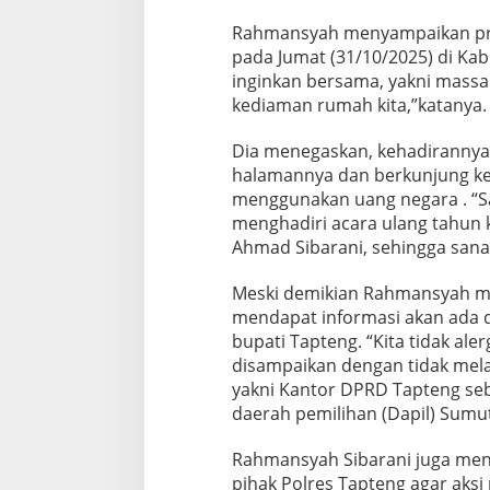
s
Rahmansyah menyampaikan priha
s
a
pada Jumat (31/10/2025) di Kab
D
inginkan bersama, yakni mass
i
kediaman rumah kita,”katanya.
T
a
Dia menegaskan, kehadiranny
p
t
halamannya dan berkunjung ke 
e
menggunakan uang negara . “Sa
n
menghadiri acara ulang tahun 
g
Ahmad Sibarani, sehingga sana
Meski demikian Rahmansyah me
mendapat informasi akan ada
bupati Tapteng. “Kita tidak al
disampaikan dengan tidak mel
yakni Kantor DPRD Tapteng seba
daerah pemilihan (Dapil) Sumut
Rahmansyah Sibarani juga me
pihak Polres Tapteng agar aksi