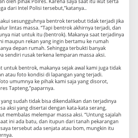
an oleh pihak Polres. Karena saya saat itu ikut serta
dari Intel Polisi tersebut,”katanya..
kui sesungguhnya bentrok tersebut tidak terjadi jika
alur lintas massa. “Tapi bentrok akhirnya terjadi, dan
nya niat untuk itu (bentrok). Makanya saat terjadinya
mi maupun rekan yang ingin bertamu ke rumah
asanya depan rumah. Sehingga terbukti banyak
a sendiri rusak terkena lemparan massa aksi.
iat untuk bentrok, makanya sejak awal kami juga tidak
atau foto kondisi di lapangan yang terjadi.
foto umumnya ke pihak kami saja yang disorot,
res Tapteng,”paparnya.
 yang sudah tidak bisa dikendalikan dan terjadinya
a aksi yang disertai dengan kata-kata serang,
ut membalas melempar massa aksi. “Untung sajalah
saat ini ada batu, dan itupun dari tanah pekarangan
t saya tersebut ada senjata atau bom, mungkin itu
ernya.