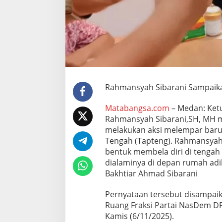
a
r
i
f
i
k
a
s
i
T
Rahmansyah Sibarani Sampaikan.
e
r
Matabangsa.com
– Medan: Ket
k
Rahmansyah Sibarani,SH, MH men
a
melakukan aksi melempar baru 
i
t
Tengah (Tapteng). Rahmansya
B
bentuk membela diri di tengah 
e
dialaminya di depan rumah adi
n
Bakhtiar Ahmad Sibarani
t
r
o
Pernyataan tersebut disampaik
k
Ruang Fraksi Partai NasDem D
M
Kamis (6/11/2025).
a