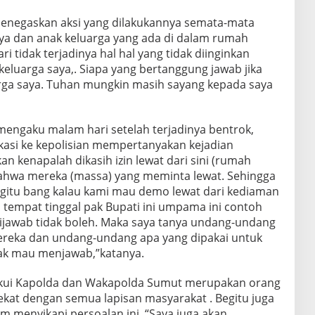
negaskan aksi yang dilakukannya semata-mata
ya dan anak keluarga yang ada di dalam rumah
ri tidak terjadinya hal hal yang tidak diinginkan
eluarga saya,. Siapa yang bertanggung jawab jika
arga saya. Tuhan mungkin masih sayang kepada saya
engaku malam hari setelah terjadinya bentrok,
kasi ke kepolisian mempertanyakan kejadian
n kenapalah dikasih izin lewat dari sini (rumah
bahwa mereka (massa) yang meminta lewat. Sehingga
egitu bang kalau kami mau demo lewat dari kediaman
 tempat tinggal pak Bupati ini umpama ini contoh
ijawab tidak boleh. Maka saya tanya undang-undang
ereka dan undang-undang apa yang dipakai untuk
idak mau menjawab,”katanya.
kui Kapolda dan Wakapolda Sumut merupakan orang
ekat dengan semua lapisan masyarakat . Begitu juga
am menyikapi persoalan ini. “Saya juga akan