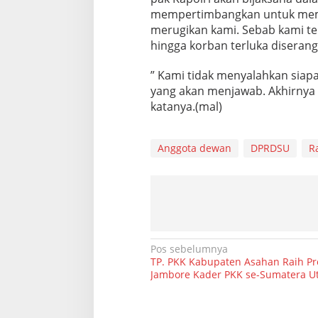
mempertimbangkan untuk memba
merugikan kami. Sebab kami t
hingga korban terluka diserang
” Kami tidak menyalahkan siapa
yang akan menjawab. Akhirnya
katanya.(mal)
Anggota dewan
DPRDSU
R
N
Pos sebelumnya
TP. PKK Kabupaten Asahan Raih Pre
a
Jambore Kader PKK se-Sumatera U
v
i