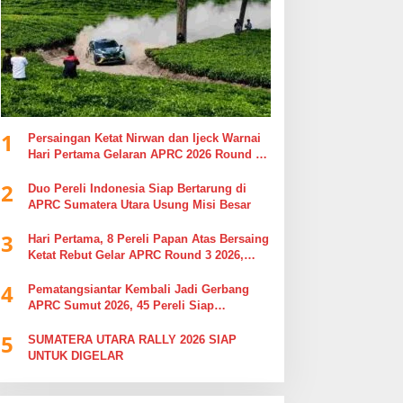
1
Persaingan Ketat Nirwan dan Ijeck Warnai
Hari Pertama Gelaran APRC 2026 Round 3
di Kebun Tobasari Simalungun
2
Duo Pereli Indonesia Siap Bertarung di
APRC Sumatera Utara Usung Misi Besar
3
Hari Pertama, 8 Pereli Papan Atas Bersaing
Ketat Rebut Gelar APRC Round 3 2026,
Termasuk Musa Rajekshah
4
Pematangsiantar Kembali Jadi Gerbang
APRC Sumut 2026, 45 Pereli Siap
Taklukkan Lintasan Kebun Tobasari
5
Kabupaten Simalungun
SUMATERA UTARA RALLY 2026 SIAP
UNTUK DIGELAR