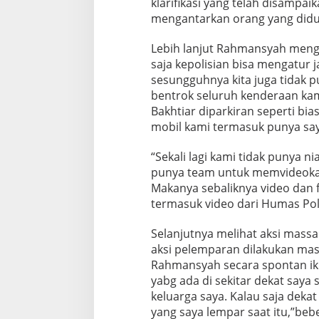
klarifikasi yang telah disampaik
mengantarkan orang yang diduga 
Lebih lanjut Rahmansyah menga
saja kepolisian bisa mengatur j
sesungguhnya kita juga tidak pu
bentrok seluruh kenderaan ka
Bakhtiar diparkiran seperti bi
mobil kami termasuk punya say
“Sekali lagi kami tidak punya n
punya team untuk memvideokan 
Makanya sebaliknya video dan 
termasuk video dari Humas Pol
Selanjutnya melihat aksi massa
aksi pelemparan dilakukan mass
Rahmansyah secara spontan ik
yabg ada di sekitar dekat saya 
keluarga saya. Kalau saja deka
yang saya lempar saat itu,”beb