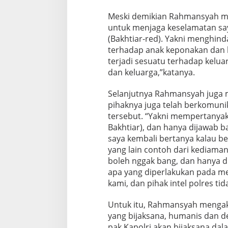
Meski demikian Rahmansyah me
untuk menjaga keselamatan sa
(Bakhtiar-red). Yakni menghinda
terhadap anak keponakan dan k
terjadi sesuatu terhadap kelu
dan keluarga,”katanya.
Selanjutnya Rahmansyah juga m
pihaknya juga telah berkomuni
tersebut. “Yakni mempertanyaka
Bakhtiar), dan hanya dijawab 
saya kembali bertanya kalau b
yang lain contoh dari kediaman
boleh nggak bang, dan hanya d
apa yang diperlakukan pada m
kami, dan pihak intel polres t
Untuk itu, Rahmansyah menga
yang bijaksana, humanis dan d
pak Kapolri akan bijaksana dal