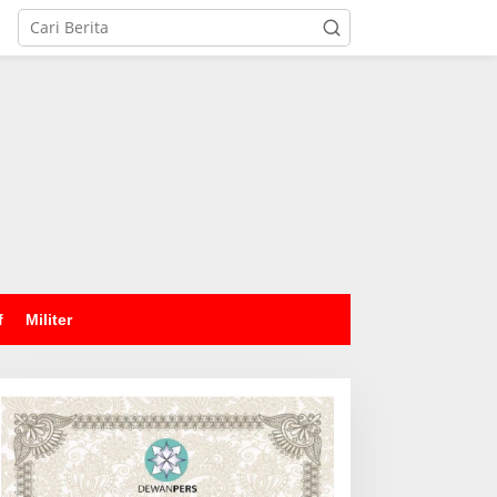
tutup
f
Militer