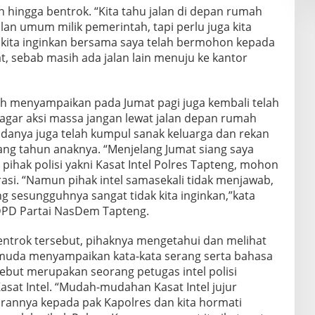
 hingga bentrok. “Kita tahu jalan di depan rumah
lan umum milik pemerintah, tapi perlu juga kita
k kita inginkan bersama saya telah bermohon kepada
at, sebab masih ada jalan lain menuju ke kantor
h menyampaikan pada Jumat pagi juga kembali telah
agar aksi massa jangan lewat jalan depan rumah
adanya juga telah kumpul sanak keluarga dan rekan
ang tahun anaknya. “Menjelang Jumat siang saya
ihak polisi yakni Kasat Intel Polres Tapteng, mohon
rasi. “Namun pihak intel samasekali tidak menjawab,
ng sesungguhnya sangat tidak kita inginkan,”kata
DPD Partai NasDem Tapteng.
bentrok tersebut, pihaknya mengetahui dan melihat
 muda menyampaikan kata-kata serang serta bahasa
sebut merupakan seorang petugas intel polisi
sat Intel. “Mudah-mudahan Kasat Intel jujur
annya kepada pak Kapolres dan kita hormati