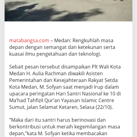
a
s
a
i
I
l
m
matabangsa.com
– Medan: Rengkuhlah masa
u
depan dengan semangat dan ketekunan serta
P
e
kuasai ilmu pengetahuan dan teknologi.
n
g
Sebait pesan tersebut disampaikan Plt Wali Kota
e
Medan H. Aulia Rachman diwakili Asisten
t
Pemerintahan dan Kesejahteraan Rakyat Setda
a
h
Kota Medan, M. Sofyan saat menjadi Irup dalam
u
upacara peringatan Hari Santri Nasional ke 10 di
a
Ma’had Tahfizil Qur’an Yayasan Islamic Centre
n
Sumut, jalan Selamat Ketaren, Selasa (22/10).
d
a
n
“Maka dari itu santri harus berinovasi dan
T
berkontribusi untuk meraih kegemilangan masa
e
depan,”kata M. Sofyan ketika membacakan
k