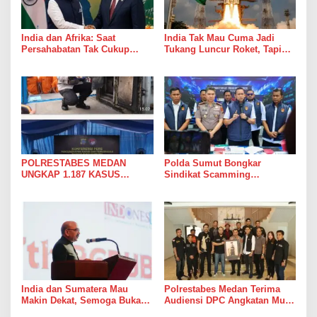
India dan Afrika: Saat
India Tak Mau Cuma Jadi
Persahabatan Tak Cukup
Tukang Luncur Roket, Tapi
Hanya Jadi Bahan Pidato
Mau Jadi Teman Main di Luar
Angkasa
POLRESTABES MEDAN
Polda Sumut Bongkar
UNGKAP 1.187 KASUS
Sindikat Scamming
NARKOBA DALAM 300 HARI,
Internasional di Apartemen
MUSNAHKAN PULUHAN
Medan, Korban Rugi Rp6,7
KILOGRAM BARANG BUKTI
Miliar
India dan Sumatera Mau
Polrestabes Medan Terima
Makin Dekat, Semoga Bukan
Audiensi DPC Angkatan Muda
Cuma Dekat di Brosur
Sisingamangaraja XII,