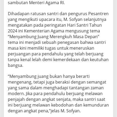
sambutan Menteri Agama RI.
n
o
l
Dihadapan ratusan santri dan pengurus Pesantren
o
yang mengikuti upacara itu, M. Sofyan selanjutnya
g
mengatakan pada peringatan Hari Santri Tahun
i
2024 ini Kementerian Agama mengusung tema
“Menyambung Juang Merengkuh Masa Depan”
tema ini menjadi sebuah penegasan bahwa santri
masa kini memiliki tugas untuk meneruskan
perjuangan para pendahulu yang telah berjuang
tanpa kenal lelah demi kemerdekaan dan keutuhan
bangsa.
“Menyambung juang bukan hanya berarti
mengenang, tetapi juga beraksi dengan semangat
yang sama dalam menghadapi tantangan zaman
modern. Jika para pendahulu berjuang melawan
penjajah dengan angkat senjata, maka santri saat
ini berjuang melawan kebodohan dan kemunduran
dengan angkat pena,”jelas M. Sofyan.