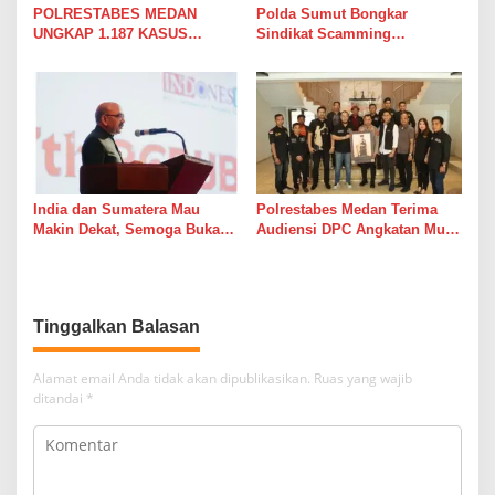
POLRESTABES MEDAN
Polda Sumut Bongkar
UNGKAP 1.187 KASUS
Sindikat Scamming
NARKOBA DALAM 300 HARI,
Internasional di Apartemen
MUSNAHKAN PULUHAN
Medan, Korban Rugi Rp6,7
KILOGRAM BARANG BUKTI
Miliar
India dan Sumatera Mau
Polrestabes Medan Terima
Makin Dekat, Semoga Bukan
Audiensi DPC Angkatan Muda
Cuma Dekat di Brosur
Sisingamangaraja XII,
Perkuat Sinergitas Jaga
Kamtibmas
Tinggalkan Balasan
Alamat email Anda tidak akan dipublikasikan.
Ruas yang wajib
ditandai
*