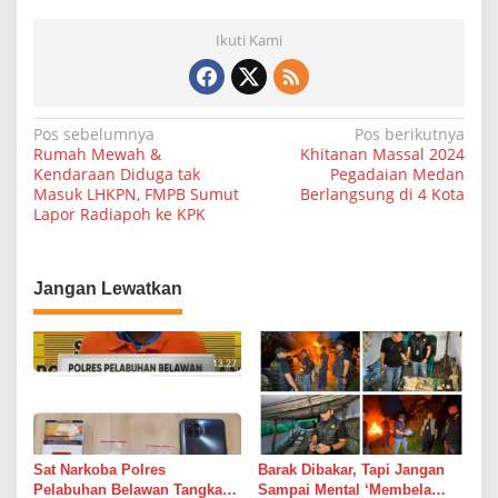
Ikuti Kami
N
Pos sebelumnya
Pos berikutnya
Rumah Mewah &
Khitanan Massal 2024
a
Kendaraan Diduga tak
Pegadaian Medan
Masuk LHKPN, FMPB Sumut
Berlangsung di 4 Kota
v
Lapor Radiapoh ke KPK
i
g
a
Jangan Lewatkan
s
i
p
o
s
Sat Narkoba Polres
Barak Dibakar, Tapi Jangan
Pelabuhan Belawan Tangkap
Sampai Mental ‘Membela