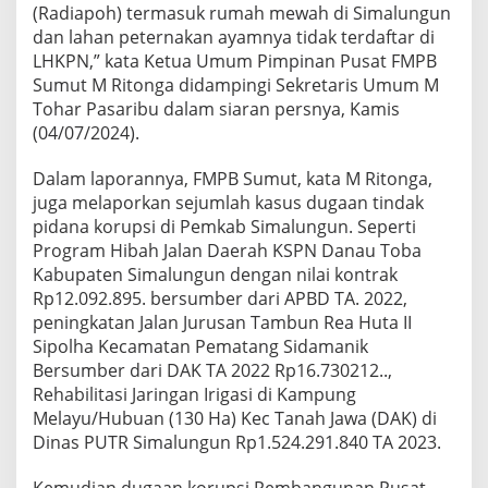
(Radiapoh) termasuk rumah mewah di Simalungun
S
u
dan lahan peternakan ayamnya tidak terdaftar di
m
LHKPN,” kata Ketua Umum Pimpinan Pusat FMPB
u
Sumut M Ritonga didampingi Sekretaris Umum M
t
Tohar Pasaribu dalam siaran persnya, Kamis
L
a
(04/07/2024).
p
o
Dalam laporannya, FMPB Sumut, kata M Ritonga,
r
juga melaporkan sejumlah kasus dugaan tindak
R
pidana korupsi di Pemkab Simalungun. Seperti
a
d
Program Hibah Jalan Daerah KSPN Danau Toba
i
Kabupaten Simalungun dengan nilai kontrak
a
Rp12.092.895. bersumber dari APBD TA. 2022,
p
peningkatan Jalan Jurusan Tambun Rea Huta II
o
Sipolha Kecamatan Pematang Sidamanik
h
k
Bersumber dari DAK TA 2022 Rp16.730212..,
e
Rehabilitasi Jaringan Irigasi di Kampung
K
Melayu/Hubuan (130 Ha) Kec Tanah Jawa (DAK) di
P
Dinas PUTR Simalungun Rp1.524.291.840 TA 2023.
K