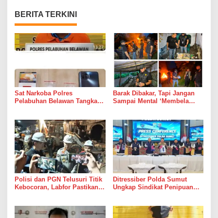
BERITA TERKINI
Sat Narkoba Polres
Barak Dibakar, Tapi Jangan
Pelabuhan Belawan Tangkap
Sampai Mental ‘Membela
Pengedar Sabu di Belawan I
Bandar’ Ikut Dipelihara
Polisi dan PGN Telusuri Titik
Ditressiber Polda Sumut
Kebocoran, Labfor Pastikan
Ungkap Sindikat Penipuan
Ledakan Grand Polonia
Online Berkedok Lelang
Dipicu Akumulasi Gas
Mobil, Empat Pelaku
Ditangkap