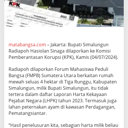
n
D
i
d
u
g
a
t
a
matabangsa.com
– Jakarta: Bupati Simalungun
k
Radiapoh Hasiolan Sinaga dilaporkan ke Komisi
M
Pemberantasan Korupsi (KPK), Kamis (04/07/2024).
a
s
Radiapoh dilaporkan Forum Mahasiswa Peduli
u
k
Bangsa (FMPB) Sumatera Utara berkaitan rumah
L
mewah seluas 4 hektar di Tiga Runggu, Kabupaten
H
Simalungun, milik Bupati Simalungun, itu tidak
K
tertera dalam daftar Laporan Harta Kekayaan
P
Pejabat Negara (LHPK) tahun 2023. Termasuk juga
N
,
lahan peternakan ayam di kawasan Perdagangan,
F
Pematangsiantar.
M
P
“Hasil penelusuran kita, sebagian harta milik beliau
B