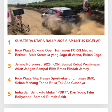
1
SUMATERA UTARA RALLY 2026 SIAP UNTUK DIGELAR
2
Rico Waas Dukung Open Turnamen FORKI Medan,
Berburu Bibit Karateka yang Jago di Arena, Bukan Jago
Berdebat di Kolom Komentar
3
Jelang Porprovsu 2026, KONI Sumut Kebut Pembinaan
Atlet: Jangan Sampai Bibit Emas Pindah Jersey
4
Rico Waas Titip Pesan Sportivitas di Lintasan BMX,
Sebab Menang Tanpa Etika Tak Ada Gunanya
5
India dan Bengkulu Mulai “PDKT”, Dari Yoga, Film
Bollywood, Sampai Rumah Sakit