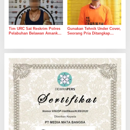
Tim URC Sat Reskrim Polres
Gunakan Tehnik Under Cover,
Pelabuhan Belawan Amankan
Seorang Pria Ditangkap
Tiga Pelaku Premanisme dan
Satresnarkoba Polres Binjai
Pungli, Hasil Tes Urine Positif
Beserta Barang Buktinya
Narkotika