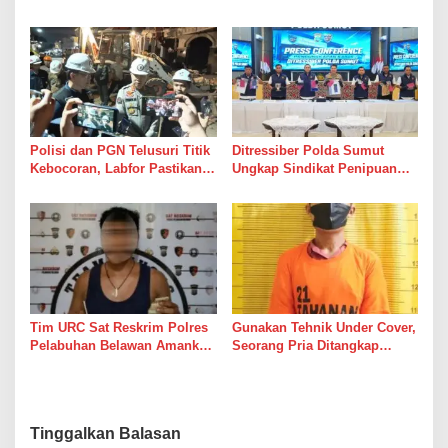
Pengedar Sabu di Belawan I
Bandar’ Ikut Dipelihara
Polisi dan PGN Telusuri Titik
Ditressiber Polda Sumut
Kebocoran, Labfor Pastikan
Ungkap Sindikat Penipuan
Ledakan Grand Polonia
Online Berkedok Lelang
Dipicu Akumulasi Gas
Mobil, Empat Pelaku
Ditangkap
Tim URC Sat Reskrim Polres
Gunakan Tehnik Under Cover,
Pelabuhan Belawan Amankan
Seorang Pria Ditangkap
Tiga Pelaku Premanisme dan
Satresnarkoba Polres Binjai
Pungli, Hasil Tes Urine Positif
Beserta Barang Buktinya
Narkotika
Tinggalkan Balasan