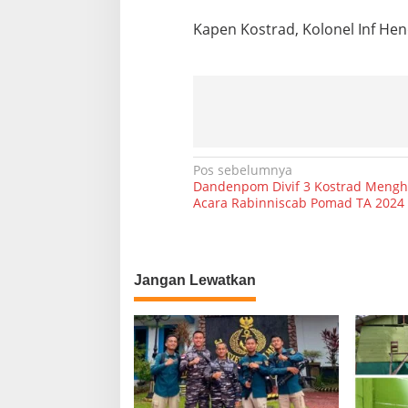
a
Kapen Kostrad, Kolonel Inf Hend
p
u
a
N
Pos sebelumnya
Dandenpom Divif 3 Kostrad Mengh
a
Acara Rabinniscab Pomad TA 2024
v
i
g
Jangan Lewatkan
a
s
i
p
o