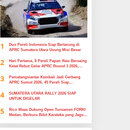
1
Duo Pereli Indonesia Siap Bertarung di
APRC Sumatera Utara Usung Misi Besar
2
Hari Pertama, 8 Pereli Papan Atas Bersaing
Ketat Rebut Gelar APRC Round 3 2026,
Termasuk Musa Rajekshah
3
Pematangsiantar Kembali Jadi Gerbang
APRC Sumut 2026, 45 Pereli Siap
Taklukkan Lintasan Kebun Tobasari
4
Kabupaten Simalungun
SUMATERA UTARA RALLY 2026 SIAP
UNTUK DIGELAR
5
Rico Waas Dukung Open Turnamen FORKI
Medan, Berburu Bibit Karateka yang Jago
di Arena, Bukan Jago Berdebat di Kolom
Komentar