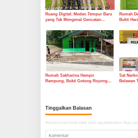
s
Ruang Digital: Medan Tempur Baru
Rumah Del
yang Tak Mengenal Gencatan
Bukti Ha
Senjata
Bersama 
Rumah Sakharina Hampir
Sat Narko
Rampung, Bukti Gotong Royong
Belawan 
Masih Lebih Cepat dari Janji
Belawan I
Banyak Orang
Tinggalkan Balasan
Alamat email Anda tidak akan dipublikasikan.
Ruas yan