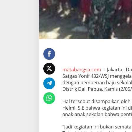
a
r
a
&
B
a
g
i
k
a
n
B
a
matabangsa.com
– Jakarta: Da
j
Satgas Yonif 432/WSJ menggela
u
dengan pemberian baju sekolah
S
e
Distrik Dal, Papua. Kamis (2/05
k
o
Hal tersebut disampaikan oleh D
l
Helmi, S.E bahwa kegiatan ini
a
anak-anak sekolah bahwa pent
h
G
r
“Jadi kegiatan ini bukan sema
a