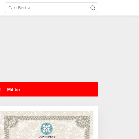
tutup
f
Militer