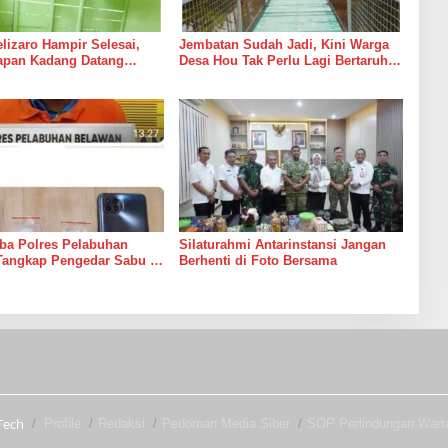
izaro Hampir Selesai,
Jembatan Sudah Jadi, Kini Warga
rapan Kadang Datang
Desa Hou Tak Perlu Lagi Bertaruh
Suara Palu dan Semen
dengan Arus Sungai
ba Polres Pelabuhan
Silaturahmi Antarinstansi Jangan
Tangkap Pengedar Sabu di
Berhenti di Foto Bersama
Tech
Profile
Redaksi
Pedoman Media Siber
SOP Perlindungan War