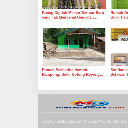
Ruang Digital: Medan Tempur Baru
Rumah Del
yang Tak Mengenal Gencatan
Bukti Ha
Senjata
Bersama 
Rumah Sakharina Hampir
Sat Narko
Rampung, Bukti Gotong Royong
Belawan 
Masih Lebih Cepat dari Janji
Belawan I
Banyak Orang
@2013 matabangsa.com | Support by Tambunan 