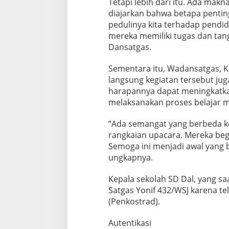
Tetapi lebih dari itu. Ada mak
t
diajarkan bahwa betapa pentin
i
pedulinya kita terhadap pendi
s
P
mereka memiliki tugas dan tan
e
Dansatgas.
r
i
Sementara itu, Wadansatgas, K
n
langsung kegiatan tersebut ju
g
a
harapannya dapat meningkatk
t
melaksanakan proses belajar 
a
n
“Ada semangat yang berbeda ke
H
rangkaian upacara. Mereka be
a
r
Semoga ini menjadi awal yang b
d
ungkapnya.
i
k
Kepala sekolah SD Dal, yang s
n
Satgas Yonif 432/WSJ karena te
a
s
(Penkostrad).
d
i
Autentikasi
P