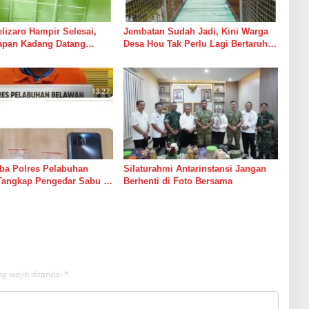
izaro Hampir Selesai,
Jembatan Sudah Jadi, Kini Warga
rapan Kadang Datang
Desa Hou Tak Perlu Lagi Bertaruh
Suara Palu dan Semen
dengan Arus Sungai
ba Polres Pelabuhan
Silaturahmi Antarinstansi Jangan
Tangkap Pengedar Sabu di
Berhenti di Foto Bersama
g wajib ditandai
*