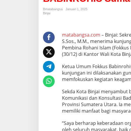
k
o
Bmatabangsa
Januari 1, 2025
B
Binjai
i
n
j
a
matabangsa.com
– Binjai: Sekr
i
S.Sos., M.M., menerima kunju
T
Pembina Rohani Islam (Fokkus 
e
(30/12) di Kantor Wali Kota Binja
r
i
m
Ketua Umum Fokkus Babinrohis
a
kunjungan ini dilaksanakan g
K
memfokuskan kegiatan keagamaa
u
n
Sekda Kota Binjai menyambut 
j
u
Komunikasi dan Konsultasi Bad
n
Provinsi Sumatera Utara. Ia m
g
memiliki manfaat bagi masyarak
a
n
“Saya berharap keberadaan org
F
O
oleh seluruh masyarakat, baik