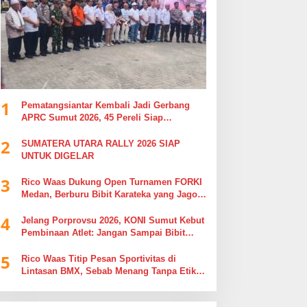
1
Pematangsiantar Kembali Jadi Gerbang
APRC Sumut 2026, 45 Pereli Siap
Taklukkan Lintasan Kebun Tobasari
2
Kabupaten Simalungun
SUMATERA UTARA RALLY 2026 SIAP
UNTUK DIGELAR
3
Rico Waas Dukung Open Turnamen FORKI
Medan, Berburu Bibit Karateka yang Jago
di Arena, Bukan Jago Berdebat di Kolom
4
Komentar
Jelang Porprovsu 2026, KONI Sumut Kebut
Pembinaan Atlet: Jangan Sampai Bibit
Emas Pindah Jersey
5
Rico Waas Titip Pesan Sportivitas di
Lintasan BMX, Sebab Menang Tanpa Etika
Tak Ada Gunanya