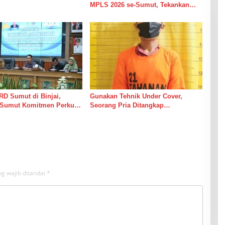
MPLS 2026 se-Sumut, Tekankan
Pentingnya Menghormati Guru dan
Orang Tua
D Sumut di Binjai,
Gunakan Tehnik Under Cover,
Sumut Komitmen Perkuat
Seorang Pria Ditangkap
2027 untuk Infrastruktur
Satresnarkoba Polres Binjai Beserta
Barang Buktinya
g wajib ditandai
*