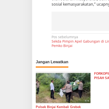
K
sosial kemasyarakatan,” ucapny
K
U
S
B
A
B
I
N
Pos sebelumnya
N
Sekda Pimpin Apel Gabungan di L
R
a
Pemko Binjai
O
v
H
I
i
S
Jangan Lewatkan
S
g
u
a
m
FORKOPIM
a
s
PISAH S
t
YANG DI
i
e
BINJAI
r
p
a
o
U
t
s
a
Polsek Binjai Kembali Grebek