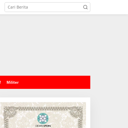
tutup
f
Militer