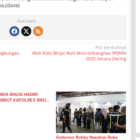
a.(dave)
Ikuti Kami
Pos berikutnya
ingkungan
Wali Kota Binjai Ikuti Musrenbangnas RPJMN
2025 Secara Daring
DA BINJAI HADIRI
AMBUT KAPOLRES BINJAI
LAKSANAKAN PEMKO
Gubernur Bobby Nasution Buka