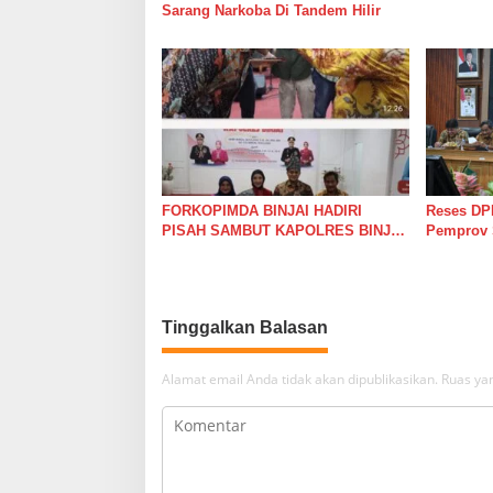
r
Sarang Narkoba Di Tandem Hilir
a
FORKOPIMDA BINJAI HADIRI
Reses DPR
PISAH SAMBUT KAPOLRES BINJAI
Pemprov 
YANG DILAKSANAKAN PEMKO
Anggaran 
BINJAI
Tinggalkan Balasan
Alamat email Anda tidak akan dipublikasikan.
Ruas yan