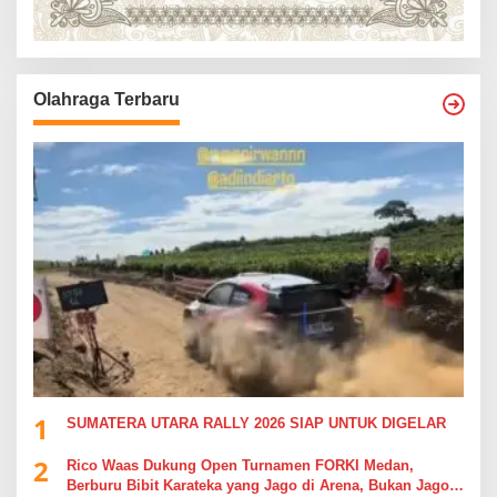
Olahraga Terbaru
1
SUMATERA UTARA RALLY 2026 SIAP UNTUK DIGELAR
2
Rico Waas Dukung Open Turnamen FORKI Medan,
Berburu Bibit Karateka yang Jago di Arena, Bukan Jago