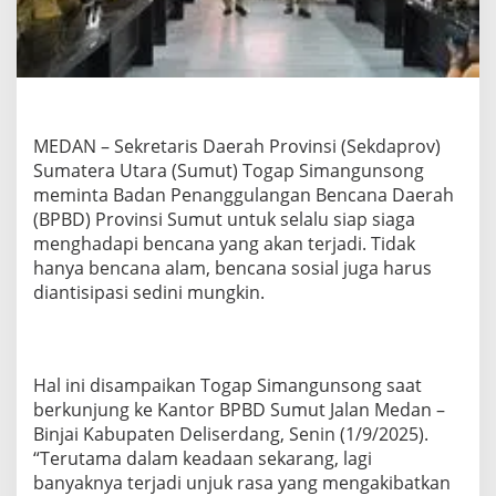
u
m
u
t
S
e
l
MEDAN – Sekretaris Daerah Provinsi (Sekdaprov)
a
Sumatera Utara (Sumut) Togap Simangunsong
l
u
meminta Badan Penanggulangan Bencana Daerah
S
(BPBD) Provinsi Sumut untuk selalu siap siaga
i
menghadapi bencana yang akan terjadi. Tidak
g
hanya bencana alam, bencana sosial juga harus
a
p
diantisipasi sedini mungkin.
H
a
d
a
Hal ini disampaikan Togap Simangunsong saat
p
berkunjung ke Kantor BPBD Sumut Jalan Medan –
i
B
Binjai Kabupaten Deliserdang, Senin (1/9/2025).
e
“Terutama dalam keadaan sekarang, lagi
n
banyaknya terjadi unjuk rasa yang mengakibatkan
c