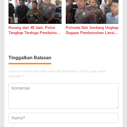
Kurang dari 48 Jam, Polisi
Polresta Deli Serdang Ungkap
Tangkap Terduga Pembunuh
Dugaan Pembunuhan Lansia
Hj. Nurliz, Keluarga
dalam Waktu Kurang dari 48
Sampaikan Apresiasi
Jam, Terduga Pelaku
Ditangkap
Tinggalkan Balasan
Alamat email Anda tidak akan dipublikasikan.
Ruas yang wajib
ditandai
*