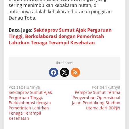
sering menimbulkan kebakaran hutan, di
antaranya adalah kebakaran hutan di pinggiran
Danau Toba.
Baca Juga:
Sekdaprov Sumut Ajak Perguruan
Tinggi, Berkolaborasi dengan Pemerintah
Lahirkan Tenaga Terampil Kesehatan
Ikuti Kami
N
Pos sebelumnya
Pos berikutnya
Sekdaprov Sumut Ajak
Pemprov Sumut Terima
a
Perguruan Tinggi,
Penyerahan Operasional
Berkolaborasi dengan
Jalan Pendukung Stadion
v
Pemerintah Lahirkan
Utama dari BBPJN
i
Tenaga Terampil
Kesehatan
g