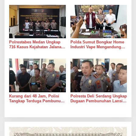
Perkuat Sinergitas Jaga
Jenguk Wartawan Yang
Kamtibmas
Sedang Sakit
Polrestabes Medan Ungkap
Polda Sumut Bongkar Home
716 Kasus Kejahatan Jalanan
Industri Vape Mengandung
dan Hasil Operasi Pekat Toba
Etomidate, Bahan Baku
2026, 906 Tersangka
Diduga Dipasok dari Kamboja
Diamankan
Kurang dari 48 Jam, Polisi
Polresta Deli Serdang Ungkap
Tangkap Terduga Pembunuh
Dugaan Pembunuhan Lansia
Hj. Nurliz, Keluarga
dalam Waktu Kurang dari 48
Sampaikan Apresiasi
Jam, Terduga Pelaku
Ditangkap