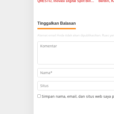
QRESTO, Inovasi Digital Split Bill
Berdiri, 
Pajak Daerah Pertama di Indonesia
Pelayana
pada APEKSI Leadership Dialogue
Penambah
2026
Tinggalkan Balasan
Alamat email Anda tidak akan dipublikasikan.
Ruas yan
Simpan nama, email, dan situs web saya 