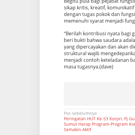
Begitu pula bagi pejabat fungs
sikap kritis, kreatif, komunikat
dengan tugas pokok dan fungsiny
memenuhi syarat menjadi fungs
“Berilah kontribusi nyata bagi
beri bukti bahwa saudara ada
yang dipercayakan dan akan di
struktural wajib mengedepan
menjadi contoh keteladanan bagi
masa tugasnya.(dave)
N
Pos sebelumnya
Peringatan HUT Ke-53 Korpri, Pj G
a
Sumut Harap Program-Program Kor
Semakin Aktif
v