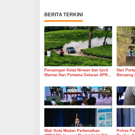
BERITA TERKINI
Persaingan Ketat Nirwan dan Ijeck
Hari Pert
Warnai Hari Pertama Gelaran APRC
Bersaing 
2026 Round 3 di Kebun Tobasari
Round 3 
Simalungun
Rajeksha
Wali Kota Medan Perkenalkan
Polres P