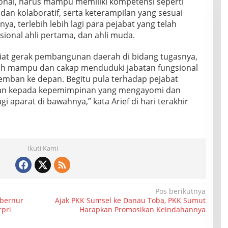
ional, harus mampu memiliki kompetensi seperti
if dan kolaboratif, serta keterampilan yang sesuai
a, terlebih lebih lagi para pejabat yang telah
ional ahli pertama, dan ahli muda.
 giat gerak pembangunan daerah di bidang tugasnya,
lah mampu dan cakap menduduki jabatan fungsional
emban ke depan. Begitu pula terhadap pejabat
kan kepada kepemimpinan yang mengayomi dan
 aparat di bawahnya,” kata Arief di hari terakhir
Ikuti Kami
Pos berikutnya
ubernur
Ajak PKK Sumsel ke Danau Toba, PKK Sumut
pri
Harapkan Promosikan Keindahannya