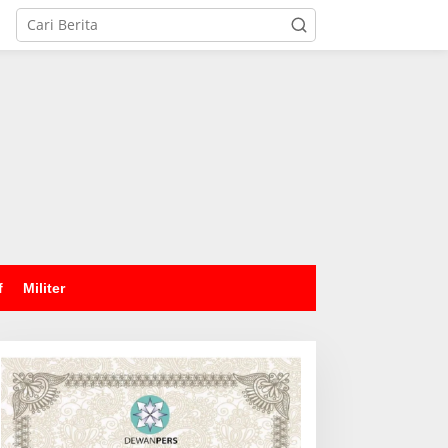
tutup
f
Militer