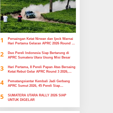
1
Persaingan Ketat Nirwan dan Ijeck Warnai
Hari Pertama Gelaran APRC 2026 Round 3
di Kebun Tobasari Simalungun
2
Duo Pereli Indonesia Siap Bertarung di
APRC Sumatera Utara Usung Misi Besar
3
Hari Pertama, 8 Pereli Papan Atas Bersaing
Ketat Rebut Gelar APRC Round 3 2026,
Termasuk Musa Rajekshah
4
Pematangsiantar Kembali Jadi Gerbang
APRC Sumut 2026, 45 Pereli Siap
Taklukkan Lintasan Kebun Tobasari
5
Kabupaten Simalungun
SUMATERA UTARA RALLY 2026 SIAP
UNTUK DIGELAR