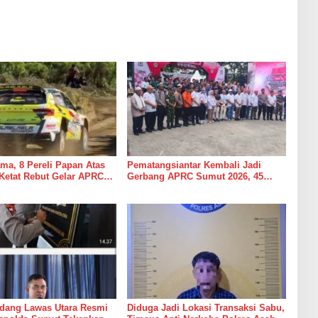
ama, 8 Pereli Papan Atas
Pematangsiantar Kembali Jadi
Ketat Rebut Gelar APRC
Gerbang APRC Sumut 2026, 45
2026, Termasuk Musa
Pereli Siap Taklukkan Lintasan
h
Kebun Tobasari Kabupaten
Simalungun
adang Lawas Utara Resmi
Diduga Jadi Lokasi Transaksi Sabu,