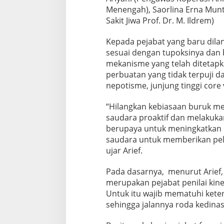
i
Menengah), Saorlina Erna Mun
m
Sakit Jiwa Prof. Dr. M. Ildrem)
i
s
Kepada pejabat yang baru dil
e
b
sesuai dengan tupoksinya dan 
a
mekanisme yang telah ditetapka
g
perbuatan yang tidak terpuji da
a
nepotisme, junjung tinggi core
i
K
a
“Hilangkan kebiasaan buruk me
d
saudara proaktif dan melakukan 
i
berupaya untuk meningkatkan ki
s
saudara untuk memberikan pela
K
e
ujar Arief.
s
e
Pada dasarnya, menurut Arief,
h
merupakan pejabat penilai kin
a
Untuk itu wajib mematuhi ketent
t
a
sehingga jalannya roda kedina
n