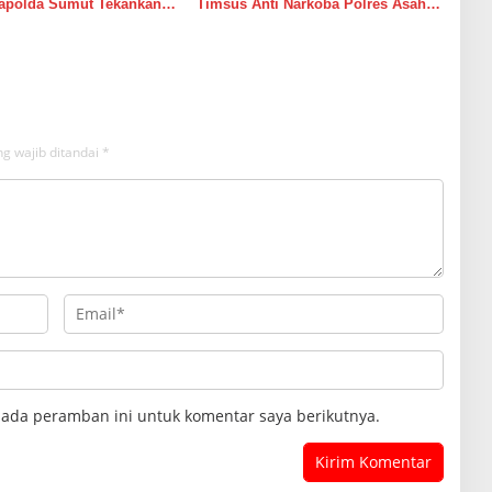
Kapolda Sumut Tekankan
Timsus Anti Narkoba Polres Asahan
n Humanis dan
Amankan Seorang Pria dengan
an Personel
Barang Bukti 63,67 Gram Sabu
g wajib ditandai
*
pada peramban ini untuk komentar saya berikutnya.