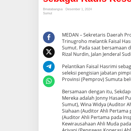
p
r
Bmatabangsa
Desember 1, 2024
o
Sumut
v
S
u
m
MEDAN – Sekretaris Daerah Pro
u
Trinugroho melantik Faisal Has
t
Sumut. Pada saat bersamaan dil
L
Rizal Nurdin, Jalan Jenderal S
a
n
t
Pelantikan Faisal Hasrimi sebag
i
seleksi pengisian jabatan pimp
k
Provinsi (Pemprov) Sumuta bel
F
a
Bersamaan dengan itu, Sekdapro
i
s
Mereka adalah Jonny Hasael Pur
a
Sumut), Wina Widya (Auditor Ah
l
Siahaan (Auditor Ahli Pertama 
H
(Auditor Ahli Pertama pada In
a
Kewirausahaan Ahli Muda pada 
s
r
Ariyani (Pengawas Koperasi Ahl