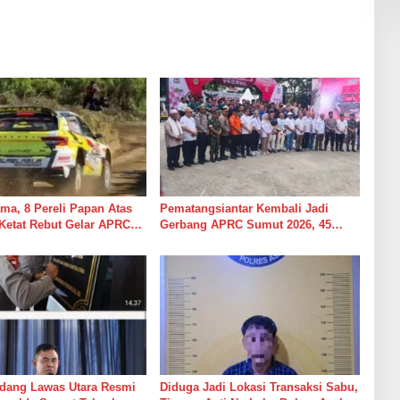
ama, 8 Pereli Papan Atas
Pematangsiantar Kembali Jadi
Ketat Rebut Gelar APRC
Gerbang APRC Sumut 2026, 45
2026, Termasuk Musa
Pereli Siap Taklukkan Lintasan
h
Kebun Tobasari Kabupaten
Simalungun
adang Lawas Utara Resmi
Diduga Jadi Lokasi Transaksi Sabu,