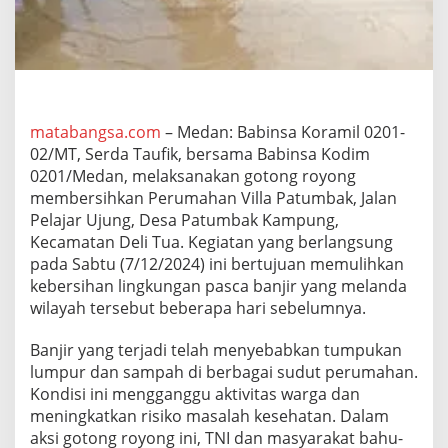
o
n
g
R
o
y
o
matabangsa.com
– Medan: Babinsa Koramil 0201-
n
02/MT, Serda Taufik, bersama Babinsa Kodim
g
d
0201/Medan, melaksanakan gotong royong
i
membersihkan Perumahan Villa Patumbak, Jalan
P
Pelajar Ujung, Desa Patumbak Kampung,
a
Kecamatan Deli Tua. Kegiatan yang berlangsung
t
u
pada Sabtu (7/12/2024) ini bertujuan memulihkan
m
kebersihan lingkungan pasca banjir yang melanda
b
wilayah tersebut beberapa hari sebelumnya.
a
k
Banjir yang terjadi telah menyebabkan tumpukan
P
a
lumpur dan sampah di berbagai sudut perumahan.
s
Kondisi ini mengganggu aktivitas warga dan
c
meningkatkan risiko masalah kesehatan. Dalam
a
aksi gotong royong ini, TNI dan masyarakat bahu-
B