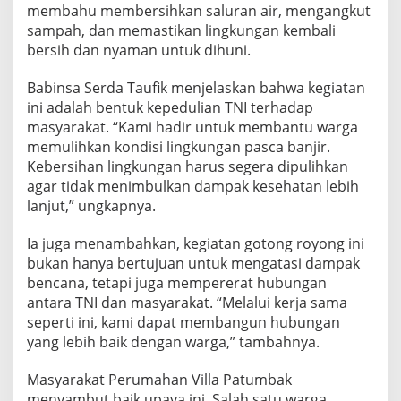
membahu membersihkan saluran air, mengangkut
a
n
sampah, dan memastikan lingkungan kembali
j
bersih dan nyaman untuk dihuni.
i
r
Babinsa Serda Taufik menjelaskan bahwa kegiatan
ini adalah bentuk kepedulian TNI terhadap
masyarakat. “Kami hadir untuk membantu warga
memulihkan kondisi lingkungan pasca banjir.
Kebersihan lingkungan harus segera dipulihkan
agar tidak menimbulkan dampak kesehatan lebih
lanjut,” ungkapnya.
Ia juga menambahkan, kegiatan gotong royong ini
bukan hanya bertujuan untuk mengatasi dampak
bencana, tetapi juga mempererat hubungan
antara TNI dan masyarakat. “Melalui kerja sama
seperti ini, kami dapat membangun hubungan
yang lebih baik dengan warga,” tambahnya.
Masyarakat Perumahan Villa Patumbak
menyambut baik upaya ini. Salah satu warga