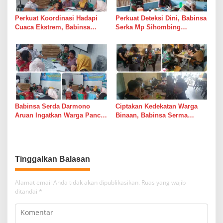
Perkuat Koordinasi Hadapi
Perkuat Deteksi Dini, Babinsa
Cuaca Ekstrem, Babinsa
Serka Mp Sihombing
Serda Darmono Ajak
Laksanakan Komsos di
Perangkat Desa Siapkan
Warung Kopi Deli Tua Barat
Langkah Mitigasi
Babinsa Serda Darmono
Ciptakan Kedekatan Warga
Aruan Ingatkan Warga Pancur
Binaan, Babinsa Serma
Batu Tingkatkan
Bambang K Laksanakan
Kewaspadaan Banjir dan
Komsos di Medan Sunggal
Longsor
Tinggalkan Balasan
Alamat email Anda tidak akan dipublikasikan.
Ruas yang wajib
ditandai
*