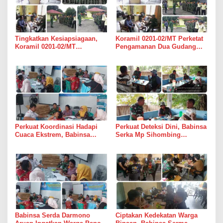
Tingkatkan Kesiapsiagaan,
Koramil 0201-02/MT Perketat
Koramil 0201-02/MT
Pengamanan Dua Gudang
Bersinergi Awasi Dua Gudang
Bulog di Medan Timur
Bulog di Medan Timur
Perkuat Koordinasi Hadapi
Perkuat Deteksi Dini, Babinsa
Cuaca Ekstrem, Babinsa
Serka Mp Sihombing
Serda Darmono Ajak
Laksanakan Komsos di
Perangkat Desa Siapkan
Warung Kopi Deli Tua Barat
Langkah Mitigasi
Babinsa Serda Darmono
Ciptakan Kedekatan Warga