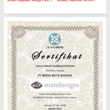
Aruan Ingatkan Warga Pancur
Binaan, Babinsa Serma
Batu Tingkatkan
Bambang K Laksanakan
Kewaspadaan Banjir dan
Komsos di Medan Sunggal
Longsor