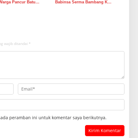
Warga Pancur Batu
Babinsa Serma Bambang K
an Kewaspadaan Banjir
Laksanakan Komsos di Medan
sor
Sunggal
g wajib ditandai
*
pada peramban ini untuk komentar saya berikutnya.