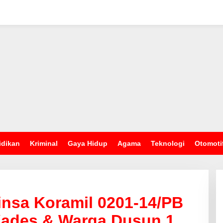
idikan
Kriminal
Gaya Hidup
Agama
Teknologi
Otomoti
insa Koramil 0201-14/PB
ades & Warga Dusun 1