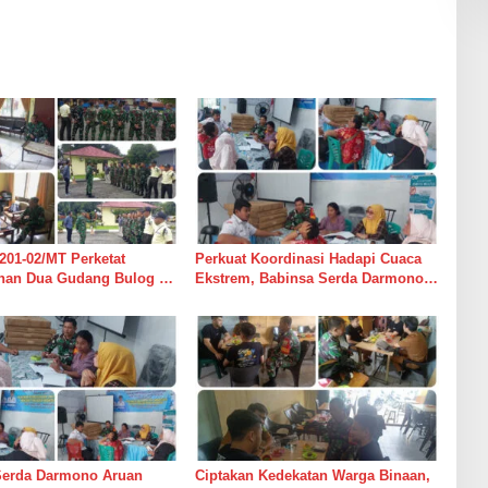
201-02/MT Perketat
Perkuat Koordinasi Hadapi Cuaca
an Dua Gudang Bulog di
Ekstrem, Babinsa Serda Darmono
mur
Ajak Perangkat Desa Siapkan
Langkah Mitigasi
Serda Darmono Aruan
Ciptakan Kedekatan Warga Binaan,