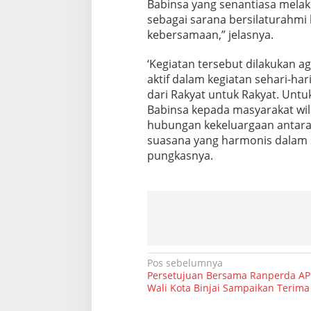
Babinsa yang senantiasa mela
W
sebagai sarana bersilaturahmi 
a
r
kebersamaan,” jelasnya.
g
a
‘Kegiatan tersebut dilakukan
D
aktif dalam kegiatan sehari-ha
u
dari Rakyat untuk Rakyat. Un
s
u
Babinsa kepada masyarakat wi
n
hubungan kekeluargaan antara
1
suasana yang harmonis dalam s
D
pungkasnya.
e
s
a
N
a
m
o
R
i
N
Pos sebelumnya
h
Persetujuan Bersama Ranperda AP
a
Wali Kota Binjai Sampaikan Terima
v