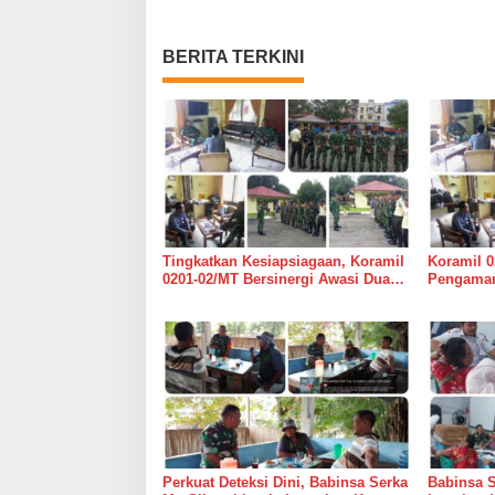
BERITA TERKINI
Tingkatkan Kesiapsiagaan, Koramil
Koramil 0
0201-02/MT Bersinergi Awasi Dua
Pengaman
Gudang Bulog di Medan Timur
Medan Ti
Perkuat Deteksi Dini, Babinsa Serka
Babinsa 