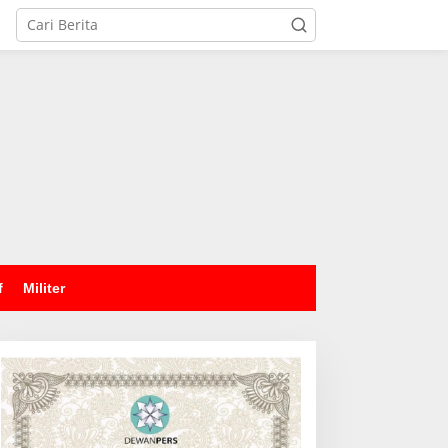
tutup
f
Militer