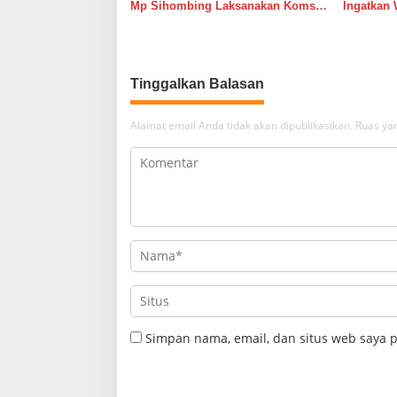
Mp Sihombing Laksanakan Komsos
Ingatkan 
di Warung Kopi Deli Tua Barat
Tingkatk
dan Long
Tinggalkan Balasan
Alamat email Anda tidak akan dipublikasikan.
Ruas yan
Simpan nama, email, dan situs web saya 