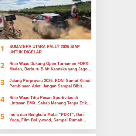
1
SUMATERA UTARA RALLY 2026 SIAP
UNTUK DIGELAR
2
Rico Waas Dukung Open Turnamen FORKI
Medan, Berburu Bibit Karateka yang Jago
di Arena, Bukan Jago Berdebat di Kolom
3
Komentar
Jelang Porprovsu 2026, KONI Sumut Kebut
Pembinaan Atlet: Jangan Sampai Bibit
Emas Pindah Jersey
4
Rico Waas Titip Pesan Sportivitas di
Lintasan BMX, Sebab Menang Tanpa Etika
Tak Ada Gunanya
5
India dan Bengkulu Mulai “PDKT”, Dari
Yoga, Film Bollywood, Sampai Rumah
Sakit