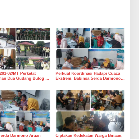
201-02/MT Perketat
Perkuat Koordinasi Hadapi Cuaca
an Dua Gudang Bulog di
Ekstrem, Babinsa Serda Darmono
mur
Ajak Perangkat Desa Siapkan
Langkah Mitigasi
Serda Darmono Aruan
Ciptakan Kedekatan Warga Binaan,