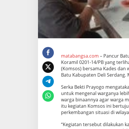
-
1
4
/
P
B
K
o
m
s
o
matabangsa.com
– Pancur Batu
s
Koramil 0201-14/PB yang terlih
B
(Komsos) bersama Kades dan 
e
Batu Kabupaten Deli Serdang. 
r
s
a
Serka Bekti Prayogo mengataka
m
untuk mengenal warganya lebih
a
warga binaannya agar warga me
K
itu kegiatan Komsos ini bertu
a
d
perkembangan situasi di wilay
e
s
“Kegiatan tersebut dilakukan 
&