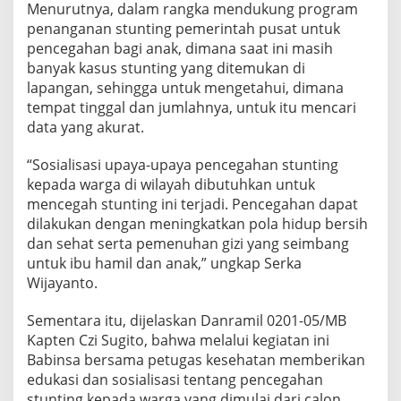
Menurutnya, dalam rangka mendukung program
i
A
penanganan stunting pemerintah pusat untuk
n
pencegahan bagi anak, dimana saat ini masih
a
banyak kasus stunting yang ditemukan di
k
lapangan, sehingga untuk mengetahui, dimana
S
tempat tinggal dan jumlahnya, untuk itu mencari
t
u
data yang akurat.
n
t
“Sosialisasi upaya-upaya pencegahan stunting
i
kepada warga di wilayah dibutuhkan untuk
n
mencegah stunting ini terjadi. Pencegahan dapat
g
dilakukan dengan meningkatkan pola hidup bersih
dan sehat serta pemenuhan gizi yang seimbang
untuk ibu hamil dan anak,” ungkap Serka
Wijayanto.
Sementara itu, dijelaskan Danramil 0201-05/MB
Kapten Czi Sugito, bahwa melalui kegiatan ini
Babinsa bersama petugas kesehatan memberikan
edukasi dan sosialisasi tentang pencegahan
stunting kepada warga yang dimulai dari calon