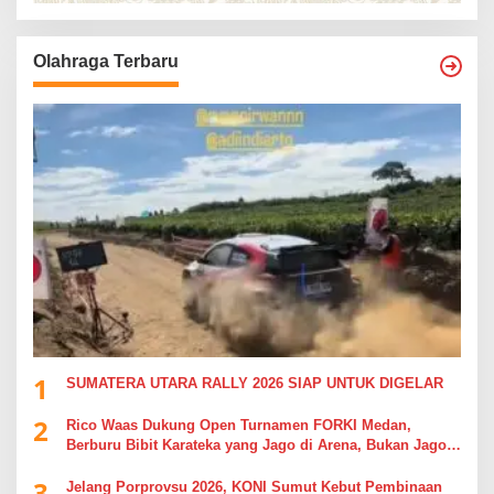
Olahraga Terbaru
1
SUMATERA UTARA RALLY 2026 SIAP UNTUK DIGELAR
2
Rico Waas Dukung Open Turnamen FORKI Medan,
Berburu Bibit Karateka yang Jago di Arena, Bukan Jago
Berdebat di Kolom Komentar
3
Jelang Porprovsu 2026, KONI Sumut Kebut Pembinaan