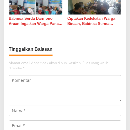
Babinsa Serda Darmono
Ciptakan Kedekatan Warga
Aruan Ingatkan Warga Pancur
Binaan, Babinsa Serma
Batu Tingkatkan
Bambang K Laksanakan
Kewaspadaan Banjir dan
Komsos di Medan Sunggal
Longsor
Tinggalkan Balasan
Alamat email Anda tidak akan dipublikasikan.
Ruas yang wajib
ditandai
*