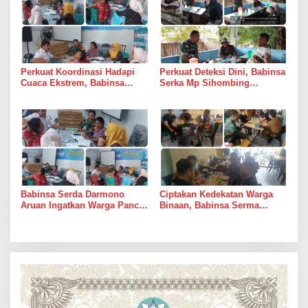
Perkuat Koordinasi Hadapi
Perkuat Deteksi Dini, Babinsa
Cuaca Ekstrem, Babinsa
Serka Mp Sihombing
Serda Darmono Ajak
Laksanakan Komsos di
Perangkat Desa Siapkan
Warung Kopi Deli Tua Barat
Langkah Mitigasi
Babinsa Serda Darmono
Ciptakan Kedekatan Warga
Aruan Ingatkan Warga Pancur
Binaan, Babinsa Serma
Batu Tingkatkan
Bambang K Laksanakan
Kewaspadaan Banjir dan
Komsos di Medan Sunggal
Longsor