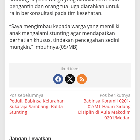
pengantin dan orang tua juga diarahkan untuk
rajin berkonsultasi pada tim kesehatan.
“Saya mengimbau kepada warga yang memiliki
anak mengalami stunting agar mendapatkan
perhatian khusus, tindakan pencegahan sedini
mungkin,” imbuhnya.(05/MB)
Ikuti Kami
N
Pos sebelumnya
Pos berikutnya
Peduli, Babinsa Kelurahan
Babinsa Koramil 0201-
a
Sukaraja Sambangi Balita
02/MT Hadiri Sidang
Stunting
Disiplin di Aula Makodim
v
0201/Medan
i
g
Jangan Lewatkan