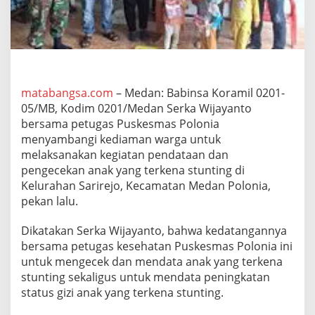
m
a
P
e
t
u
g
matabangsa.com
– Medan: Babinsa Koramil 0201-
a
05/MB, Kodim 0201/Medan Serka Wijayanto
s
K
bersama petugas Puskesmas Polonia
e
menyambangi kediaman warga untuk
s
melaksanakan kegiatan pendataan dan
e
pengecekan anak yang terkena stunting di
h
a
Kelurahan Sarirejo, Kecamatan Medan Polonia,
t
pekan lalu.
a
n
Dikatakan Serka Wijayanto, bahwa kedatangannya
S
bersama petugas kesehatan Puskesmas Polonia ini
a
m
untuk mengecek dan mendata anak yang terkena
b
stunting sekaligus untuk mendata peningkatan
a
status gizi anak yang terkena stunting.
n
g