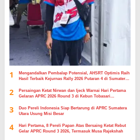
1
Mengandalkan Pembalap Potensial, AHSRT Optimis Raih
Hasil Terbaik Kejurnas Rally 2026 Putaran 4 di Sumatera
Utara
2
Persaingan Ketat Nirwan dan Ijeck Warnai Hari Pertama
Gelaran APRC 2026 Round 3 di Kebun Tobasari
Simalungun
3
Duo Pereli Indonesia Siap Bertarung di APRC Sumatera
Utara Usung Misi Besar
4
Hari Pertama, 8 Pereli Papan Atas Bersaing Ketat Rebut
Gelar APRC Round 3 2026, Termasuk Musa Rajekshah