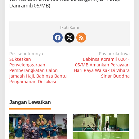
r
Danramil.(05/MB)
Ikuti Kami
N
Pos sebelumnya
Pos berikutnya
Sukseskan
Babinsa Koramil 0201-
a
Penyelenggaraan
05/MB Amankan Perayaan
Pemberangkatan Calon
Hari Raya Waisak Di Vihara
v
Jamaah Haji, Babinsa Bantu
Sinar Buddha
i
Pengamanan Di Lokasi
g
a
Jangan Lewatkan
s
i
p
o