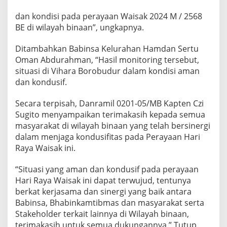
a
a
dan kondisi pada perayaan Waisak 2024 M / 2568
n
BE di wilayah binaan”, ungkapnya.
W
a
Ditambahkan Babinsa Kelurahan Hamdan Sertu
i
Oman Abdurahman, “Hasil monitoring tersebut,
s
a
situasi di Vihara Borobudur dalam kondisi aman
k
dan kondusif.
D
i
Secara terpisah, Danramil 0201-05/MB Kapten Czi
V
Sugito menyampaikan terimakasih kepada semua
i
h
masyarakat di wilayah binaan yang telah bersinergi
a
dalam menjaga kondusifitas pada Perayaan Hari
r
Raya Waisak ini.
a
B
“Situasi yang aman dan kondusif pada perayaan
o
r
Hari Raya Waisak ini dapat terwujud, tentunya
o
berkat kerjasama dan sinergi yang baik antara
b
Babinsa, Bhabinkamtibmas dan masyarakat serta
u
Stakeholder terkait lainnya di Wilayah binaan,
d
terimakasih untuk semua dukungannya,” Tutup
u