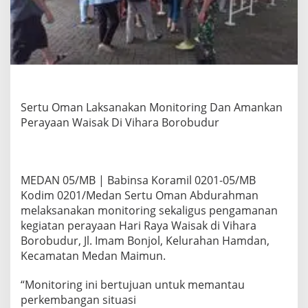
M
o
n
i
t
o
r
i
n
Sertu Oman Laksanakan Monitoring Dan Amankan
g
Perayaan Waisak Di Vihara Borobudur
D
a
n
A
MEDAN 05/MB | Babinsa Koramil 0201-05/MB
m
a
Kodim 0201/Medan Sertu Oman Abdurahman
n
melaksanakan monitoring sekaligus pengamanan
k
kegiatan perayaan Hari Raya Waisak di Vihara
a
Borobudur, Jl. Imam Bonjol, Kelurahan Hamdan,
n
P
Kecamatan Medan Maimun.
e
r
“Monitoring ini bertujuan untuk memantau
a
perkembangan situasi
y