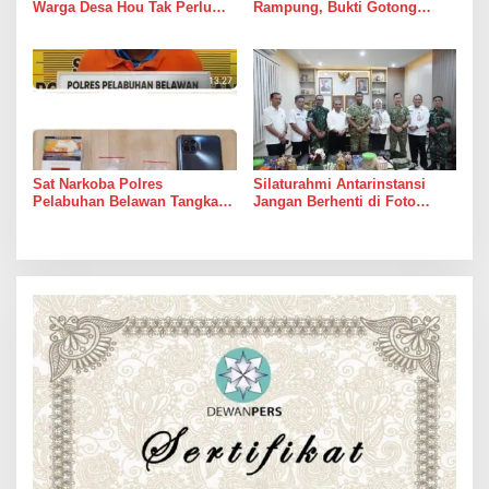
Warga Desa Hou Tak Perlu
Rampung, Bukti Gotong
Lagi Bertaruh dengan Arus
Royong Masih Lebih Cepat
Sungai
dari Janji Banyak Orang
Sat Narkoba Polres
Silaturahmi Antarinstansi
Pelabuhan Belawan Tangkap
Jangan Berhenti di Foto
Pengedar Sabu di Belawan I
Bersama