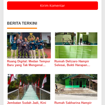
BERITA TERKINI
Ruang Digital: Medan Tempur
Rumah Delizaro Hampir
Baru yang Tak Mengenal
Selesai, Bukti Harapan
Gencatan Senjata
Kadang Datang Bersama
Suara Palu dan Semen
Jembatan Sudah Jadi, Kini
Rumah Sakharina Hampir