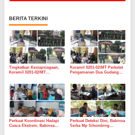
BERITA TERKINI
Tingkatkan Kesiapsiagaan,
Koramil 0201-02/MT Perketat
Koramil 0201-02/MT
Pengamanan Dua Gudang
Bersinergi Awasi Dua Gudang
Bulog di Medan Timur
Bulog di Medan Timur
Perkuat Koordinasi Hadapi
Perkuat Deteksi Dini, Babinsa
Cuaca Ekstrem, Babinsa
Serka Mp Sihombing
Serda Darmono Ajak
Laksanakan Komsos di