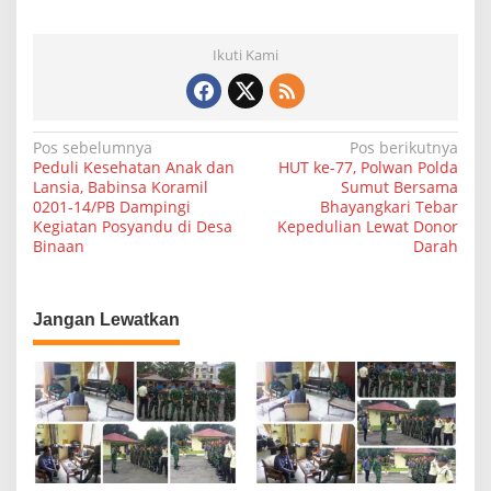
Ikuti Kami
N
Pos sebelumnya
Pos berikutnya
Peduli Kesehatan Anak dan
HUT ke-77, Polwan Polda
a
Lansia, Babinsa Koramil
Sumut Bersama
0201-14/PB Dampingi
Bhayangkari Tebar
v
Kegiatan Posyandu di Desa
Kepedulian Lewat Donor
i
Binaan
Darah
g
a
Jangan Lewatkan
s
i
p
o
s