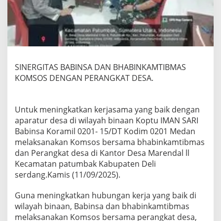
N
B
H
A
B
I
N
SINERGITAS BABINSA DAN BHABINKAMTIBMAS
K
A
KOMSOS DENGAN PERANGKAT DESA.
M
T
I
Untuk meningkatkan kerjasama yang baik dengan
B
aparatur desa di wilayah binaan Koptu IMAN SARI
M
A
Babinsa Koramil 0201- 15/DT Kodim 0201 Medan
S
melaksanakan Komsos bersama bhabinkamtibmas
K
dan Perangkat desa di Kantor Desa Marendal ll
O
Kecamatan patumbak Kabupaten Deli
M
S
serdang.Kamis (11/09/2025).
O
S
Guna meningkatkan hubungan kerja yang baik di
D
wilayah binaan, Babinsa dan bhabinkamtibmas
E
melaksanakan Komsos bersama perangkat desa,
N