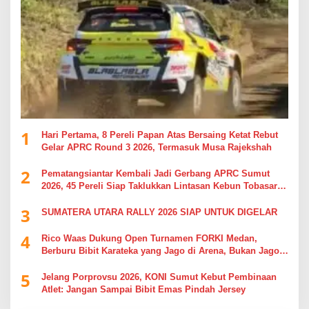
1
Hari Pertama, 8 Pereli Papan Atas Bersaing Ketat Rebut
Gelar APRC Round 3 2026, Termasuk Musa Rajekshah
2
Pematangsiantar Kembali Jadi Gerbang APRC Sumut
2026, 45 Pereli Siap Taklukkan Lintasan Kebun Tobasari
Kabupaten Simalungun
3
SUMATERA UTARA RALLY 2026 SIAP UNTUK DIGELAR
4
Rico Waas Dukung Open Turnamen FORKI Medan,
Berburu Bibit Karateka yang Jago di Arena, Bukan Jago
Berdebat di Kolom Komentar
5
Jelang Porprovsu 2026, KONI Sumut Kebut Pembinaan
Atlet: Jangan Sampai Bibit Emas Pindah Jersey