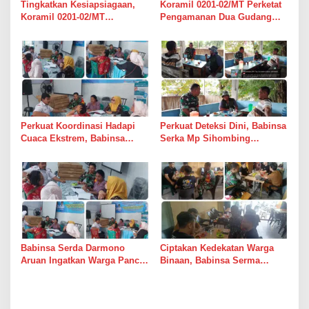
Tingkatkan Kesiapsiagaan,
Koramil 0201-02/MT Perketat
Koramil 0201-02/MT
Pengamanan Dua Gudang
Bersinergi Awasi Dua Gudang
Bulog di Medan Timur
Bulog di Medan Timur
Perkuat Koordinasi Hadapi
Perkuat Deteksi Dini, Babinsa
Cuaca Ekstrem, Babinsa
Serka Mp Sihombing
Serda Darmono Ajak
Laksanakan Komsos di
Perangkat Desa Siapkan
Warung Kopi Deli Tua Barat
Langkah Mitigasi
Babinsa Serda Darmono
Ciptakan Kedekatan Warga
Aruan Ingatkan Warga Pancur
Binaan, Babinsa Serma
Batu Tingkatkan
Bambang K Laksanakan
Kewaspadaan Banjir dan
Komsos di Medan Sunggal
Longsor