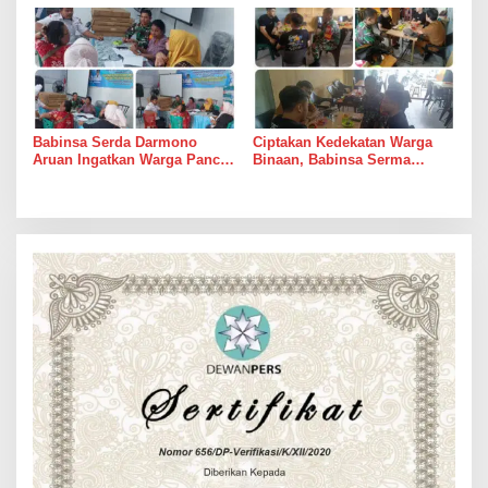
Perangkat Desa Siapkan
Warung Kopi Deli Tua Barat
Langkah Mitigasi
Babinsa Serda Darmono
Ciptakan Kedekatan Warga
Aruan Ingatkan Warga Pancur
Binaan, Babinsa Serma
Batu Tingkatkan
Bambang K Laksanakan
Kewaspadaan Banjir dan
Komsos di Medan Sunggal
Longsor