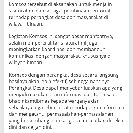
G
komsos tersebut dilaksanakan untuk menjalin
A
silaturahmi dan sebagai pembinaan teritorial
N
terhadap perangkat desa dan masyarakat di
P
wilayah binaan.
E
R
A
kegiatan Komsos ini sangat besar manfaatnya,
N
selain mempererat tali silaturahmi juga
G
meningkatkan koordinasi dan membangun
K
komunikasi dengan masyarakat, khususnya di
A
wilayah binaan.
T
D
E
Komsos dengan perangkat desa secara langsung
S
hasilnya akan lebih efektif, sehingga nantinya
A
Perangkat Desa dapat menyebar luaskan apa yang
.
menjadi masukan atau informasi dari Babinsa dan
bhabinkamtibmas kepada warganya dan
sebaliknya juga lebih cepat mendapatkan informasi
dan mengetahui permasalahan-permasalahan
yang berkembang di desa, guna melakukan deteksi
dini dan cegah dini.