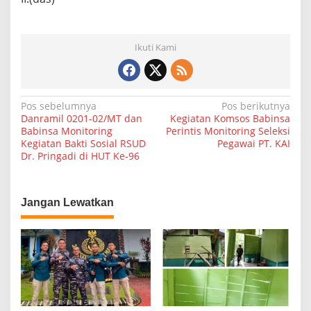
h
k
a
n
Ikuti Kami
J
a
l
a
N
Pos sebelumnya
Pos berikutnya
n
Danramil 0201-02/MT dan
Kegiatan Komsos Babinsa
P
a
Babinsa Monitoring
Perintis Monitoring Seleksi
r
Kegiatan Bakti Sosial RSUD
Pegawai PT. KAI
v
o
Dr. Pringadi di HUT Ke-96
f
i
.
g
H
M
a
Jangan Lewatkan
Y
a
s
m
i
i
n
p
.
o
s