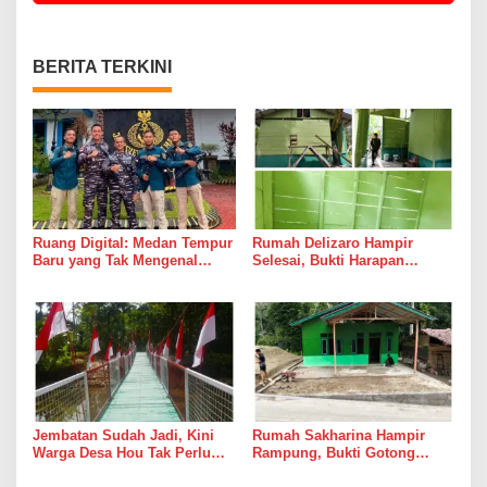
BERITA TERKINI
Ruang Digital: Medan Tempur
Rumah Delizaro Hampir
Baru yang Tak Mengenal
Selesai, Bukti Harapan
Gencatan Senjata
Kadang Datang Bersama
Suara Palu dan Semen
Jembatan Sudah Jadi, Kini
Rumah Sakharina Hampir
Warga Desa Hou Tak Perlu
Rampung, Bukti Gotong
Lagi Bertaruh dengan Arus
Royong Masih Lebih Cepat