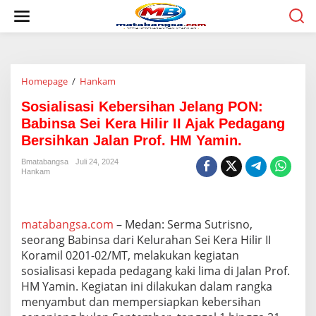
L
e
w
a
t
i
Homepage
/
Hankam
S
k
o
e
Sosialisasi Kebersihan Jelang PON:
s
k
i
o
Babinsa Sei Kera Hilir II Ajak Pedagang
a
n
Bersihkan Jalan Prof. HM Yamin.
l
t
i
e
Bmatabangsa
Juli 24, 2024
s
n
Hankam
a
s
i
K
matabangsa.com
– Medan: Serma Sutrisno,
e
seorang Babinsa dari Kelurahan Sei Kera Hilir II
b
Koramil 0201-02/MT, melakukan kegiatan
e
sosialisasi kepada pedagang kaki lima di Jalan Prof.
r
s
HM Yamin. Kegiatan ini dilakukan dalam rangka
i
menyambut dan mempersiapkan kebersihan
h