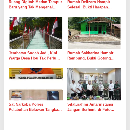
Ruang Digital: Medan Tempur
Rumah Delizaro Hampir
Baru yang Tak Mengenal
Selesai, Bukti Harapan
Gencatan Senjata
Kadang Datang Bersama
Suara Palu dan Semen
Jembatan Sudah Jadi, Kini
Rumah Sakharina Hampir
Warga Desa Hou Tak Perlu
Rampung, Bukti Gotong
Lagi Bertaruh dengan Arus
Royong Masih Lebih Cepat
Sungai
dari Janji Banyak Orang
Sat Narkoba Polres
Silaturahmi Antarinstansi
Pelabuhan Belawan Tangkap
Jangan Berhenti di Foto
Pengedar Sabu di Belawan I
Bersama