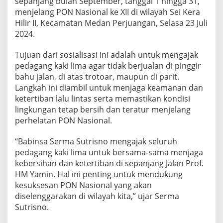
sepanjang bulan September, tanggal 1 hingga 31,
a
menjelang PON Nasional ke XII di wilayah Sei Kera
n
Hilir II, Kecamatan Medan Perjuangan, Selasa 23 Juli
J
e
2024.
l
a
Tujuan dari sosialisasi ini adalah untuk mengajak
n
pedagang kaki lima agar tidak berjualan di pinggir
g
bahu jalan, di atas trotoar, maupun di parit.
P
O
Langkah ini diambil untuk menjaga keamanan dan
N
ketertiban lalu lintas serta memastikan kondisi
:
lingkungan tetap bersih dan teratur menjelang
B
perhelatan PON Nasional.
a
b
i
“Babinsa Serma Sutrisno mengajak seluruh
n
pedagang kaki lima untuk bersama-sama menjaga
s
kebersihan dan ketertiban di sepanjang Jalan Prof.
a
HM Yamin. Hal ini penting untuk mendukung
S
e
kesuksesan PON Nasional yang akan
i
diselenggarakan di wilayah kita,” ujar Serma
K
Sutrisno.
e
r