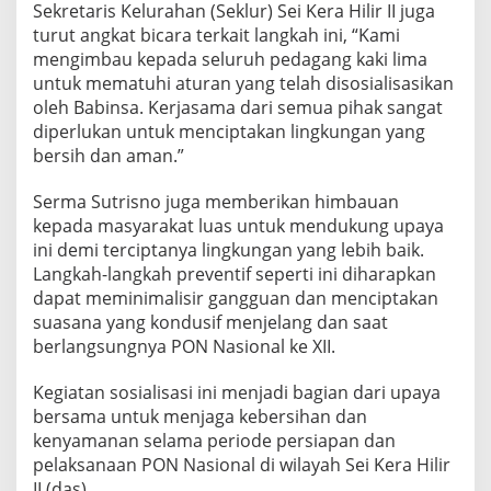
Sekretaris Kelurahan (Seklur) Sei Kera Hilir II juga
a
H
turut angkat bicara terkait langkah ini, “Kami
i
mengimbau kepada seluruh pedagang kaki lima
l
untuk mematuhi aturan yang telah disosialisasikan
i
oleh Babinsa. Kerjasama dari semua pihak sangat
r
diperlukan untuk menciptakan lingkungan yang
I
I
bersih dan aman.”
A
j
Serma Sutrisno juga memberikan himbauan
a
kepada masyarakat luas untuk mendukung upaya
k
ini demi terciptanya lingkungan yang lebih baik.
P
e
Langkah-langkah preventif seperti ini diharapkan
d
dapat meminimalisir gangguan dan menciptakan
a
suasana yang kondusif menjelang dan saat
g
berlangsungnya PON Nasional ke XII.
a
n
g
Kegiatan sosialisasi ini menjadi bagian dari upaya
B
bersama untuk menjaga kebersihan dan
e
kenyamanan selama periode persiapan dan
r
pelaksanaan PON Nasional di wilayah Sei Kera Hilir
s
i
II.(das)