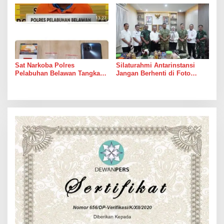
Sungai
dari Janji Banyak Orang
Sat Narkoba Polres
Silaturahmi Antarinstansi
Pelabuhan Belawan Tangkap
Jangan Berhenti di Foto
Pengedar Sabu di Belawan I
Bersama