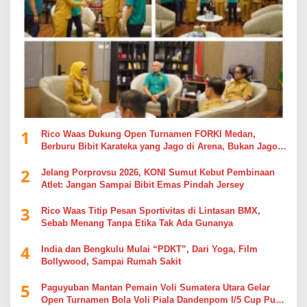
1
Rico Waas Dukung Open Turnamen FORKI Medan,
Berburu Bibit Karateka yang Jago di Arena, Bukan Jago
Berdebat di Kolom Komentar
2
Jelang Porprovsu 2026, KONI Sumut Kebut Pembinaan
Atlet: Jangan Sampai Bibit Emas Pindah Jersey
3
Rico Waas Titip Pesan Sportivitas di Lintasan BMX,
Sebab Menang Tanpa Etika Tak Ada Gunanya
4
India dan Bengkulu Mulai “PDKT”, Dari Yoga, Film
Bollywood, Sampai Rumah Sakit
5
Paguyuban Mantan Pemain Voli Sumatera Utara Gelar
Open Turnamen Bola Voli Piala Dandenpom I/5 Cup Putra