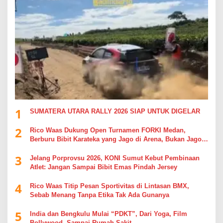
1
SUMATERA UTARA RALLY 2026 SIAP UNTUK DIGELAR
2
Rico Waas Dukung Open Turnamen FORKI Medan,
Berburu Bibit Karateka yang Jago di Arena, Bukan Jago
Berdebat di Kolom Komentar
3
Jelang Porprovsu 2026, KONI Sumut Kebut Pembinaan
Atlet: Jangan Sampai Bibit Emas Pindah Jersey
4
Rico Waas Titip Pesan Sportivitas di Lintasan BMX,
Sebab Menang Tanpa Etika Tak Ada Gunanya
5
India dan Bengkulu Mulai “PDKT”, Dari Yoga, Film
Bollywood, Sampai Rumah Sakit