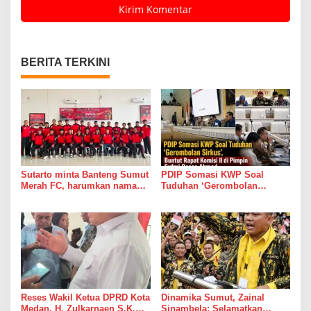
BERITA TERKINI
Sutarto minta Banteng Sumut
PDIP Somasi KWP Soal
Merah FC, harumkan nama
Tuduhan ‘Gerombolan
Sumut di Ajang Soekarno
Sirkus’, Buntut Rapat Komisi
Cup 2026
II di Pimpin Sufmi Dasco
Ahmad
Reses Wakil Ketua DPRD Kota
Dinamika Sumut, Zainal
Medan, H. Zulkarnaen S.K.M
Sinambela: Selamatkan