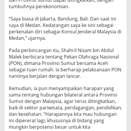
dan Provinsi Sumut dapat ditingkatkan, dengan
S
tumbuhnya perekonomian.
e
j
“Saya biasa di Jakarta, Bandung, Bali. Dan saat ini
a
saya di Medan. Kedatangan saya ke sini sebagai
k
L
perkenalan diri sebagai Konsul Jenderal Malaysia di
a
Medan,” ujarnya.
m
a
Pada perbincangan itu, Shahril Nizam bin Abdul
Malek berbicara tentang Pekan Olahraga Nasional
(PON), dimana Provinsi Sumut bersama Aceh
sebagai tuan rumah. Ia berharap pelaksanaan PON
nantinya berjalan dengan lancar.
Kemudian, ia pun menyampaikan harapan yang
sama tentang hubungan bilateral antara Provinsi
Sumut dengan Malaysia, agar terus ditingkatkan,
baik di sektor pariwisata, perdagangan, pendidikan,
dan kesehatan. “Harapannya kita mau hubungan
ini dipererat lagi, khususnya di bidang yang
mungkin berpotensi besar untuk kita