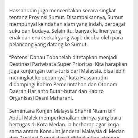
d
e
Hassanudin juga menceritakan secara singkat
k
tentang Provinsi Sumut. Disampaikannya, Sumut
a
mempunyai keindahan alam yang indah, berbagai
t
suku dan budaya. Selain itu, banyak kuliner yang
a
n
enak dan enak sekali yang wajib dicoba oleh para
S
pelancong yang datang ke Sumut.
u
m
“Potensi Danau Toba telah ditetapkan menjadi
u
Destinasi Pariwisata Super Prioritas. Kita harapkan
t
M
juga kunjungan turis-turis dari Malaysia, bisa lebih
a
meningkat ke depannya,” kata Hassanudin
l
didampingi Kabiro Pemerintahan dan Otonomi
a
Daerah Harianto Butar-butar dan Kabiro
y
Organisasi Desni Maharani.
s
i
a
Sementara Konjen Malaysia Shahril Nizam bin
S
Abdul Malek memperkenalkan dirinya yang baru
u
bertugas di Kota Medan. Ia berharap agar kerja
d
sama antara Konsulat Jenderal Malaysia di Medan
a
h