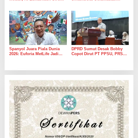
Warga Ucapkan Terimakasih,
Golkar dari Broker Politik
Jalan Pimpinan Medan
Perjuangan Diaspal Mulus
Spanyol Juara Piala Dunia
DPRD Sumut Desak Bobby
2026: Euforia MetLife Jadi
Copot Dirut PT PPSU, PRSU
Pemicu Kebangkitan PSMS
Dinilai Gagal Total Tarik
Medan Menuju Pentas Dunia
Pengunjung