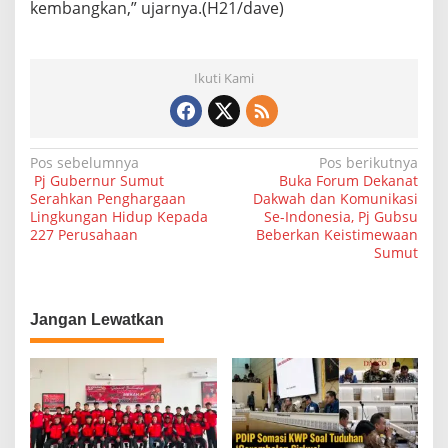
kembangkan,” ujarnya.(H21/dave)
Ikuti Kami
N
Pos sebelumnya
Pos berikutnya
Pj Gubernur Sumut
Buka Forum Dekanat
a
Serahkan Penghargaan
Dakwah dan Komunikasi
Lingkungan Hidup Kepada
Se-Indonesia, Pj Gubsu
v
227 Perusahaan
Beberkan Keistimewaan
i
Sumut
g
a
Jangan Lewatkan
s
i
p
o