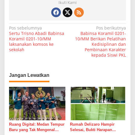
Ikuti Kami
m
s
o
s
D
N
Pos sebelumnya
Pos berikutnya
e
Sertu Trisno Abadi Babinsa
Babinsa Koramil 0201-
a
n
Koramil 0201-10/MM
10/MM Berikan Pelatihan
g
laksanakan komsos ke
Kedisiplinan dan
v
a
sekolah
Pembinaan Karakter
n
i
kepada Siswi PKL
L
g
u
r
a
a
Jangan Lewatkan
s
h
,
i
B
p
a
b
o
i
s
n
k
a
Ruang Digital: Medan Tempur
Rumah Delizaro Hampir
m
Baru yang Tak Mengenal
Selesai, Bukti Harapan
t