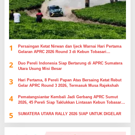
1
Persaingan Ketat Nirwan dan Ijeck Warnai Hari Pertama
Gelaran APRC 2026 Round 3 di Kebun Tobasari
Simalungun
2
Duo Pereli Indonesia Siap Bertarung di APRC Sumatera
Utara Usung Misi Besar
3
Hari Pertama, 8 Pereli Papan Atas Bersaing Ketat Rebut
Gelar APRC Round 3 2026, Termasuk Musa Rajekshah
4
Pematangsiantar Kembali Jadi Gerbang APRC Sumut
2026, 45 Pereli Siap Taklukkan Lintasan Kebun Tobasari
Kabupaten Simalungun
5
SUMATERA UTARA RALLY 2026 SIAP UNTUK DIGELAR