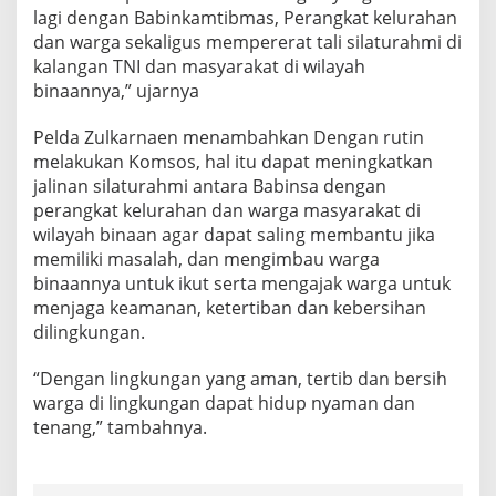
l
lagi dengan Babinkamtibmas, Perangkat kelurahan
d
dan warga sekaligus mempererat tali silaturahmi di
a
kalangan TNI dan masyarakat di wilayah
Z
binaannya,” ujarnya
u
l
k
Pelda Zulkarnaen menambahkan Dengan rutin
a
melakukan Komsos, hal itu dapat meningkatkan
r
jalinan silaturahmi antara Babinsa dengan
n
perangkat kelurahan dan warga masyarakat di
a
e
wilayah binaan agar dapat saling membantu jika
n
memiliki masalah, dan mengimbau warga
L
binaannya untuk ikut serta mengajak warga untuk
a
menjaga keamanan, ketertiban dan kebersihan
k
dilingkungan.
s
a
n
“Dengan lingkungan yang aman, tertib dan bersih
a
warga di lingkungan dapat hidup nyaman dan
k
tenang,” tambahnya.
a
n
K
o