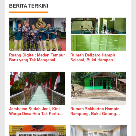
BERITA TERKINI
Ruang Digital: Medan Tempur
Rumah Delizaro Hampir
Baru yang Tak Mengenal
Selesai, Bukti Harapan
Gencatan Senjata
Kadang Datang Bersama
Suara Palu dan Semen
Jembatan Sudah Jadi, Kini
Rumah Sakharina Hampir
Warga Desa Hou Tak Perlu
Rampung, Bukti Gotong
Lagi Bertaruh dengan Arus
Royong Masih Lebih Cepat
Sungai
dari Janji Banyak Orang