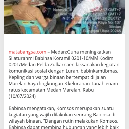
m
i
B
a
b
i
n
s
a
K
matabangsa.com
– Medan:Guna meningkatkan
o
Silaturahmi Babinsa Koramil 0201-10/MM Kodim
r
0201/Medan Pelda Zulkarnaen laksanakan kegiatan
a
m
komunikasi sosial dengan Lurah, babinkamtibmas,
i
Kepling dan warga binaan bertempat di jalan
l
Marelan Raya lingkungan 3 kelurahan Tanah enam
0
ratus kecamatan Medan Marelan, Rabu
2
(10/07/2024)
0
1
-
Babinsa mengatakan, Komsos merupakan suatu
1
kegiatan yang wajib dilakukan seorang Babinsa di
0
wilayah binaan. “Dengan rutin melakukan Komsos,
P
Babinsa dapat membina hubungan yang lebih baik
e