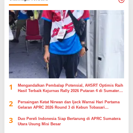
1
Mengandalkan Pembalap Potensial, AHSRT Optimis Raih
Hasil Terbaik Kejurnas Rally 2026 Putaran 4 di Sumatera
Utara
2
Persaingan Ketat Nirwan dan Ijeck Warnai Hari Pertama
Gelaran APRC 2026 Round 3 di Kebun Tobasari
Simalungun
3
Duo Pereli Indonesia Siap Bertarung di APRC Sumatera
Utara Usung Misi Besar