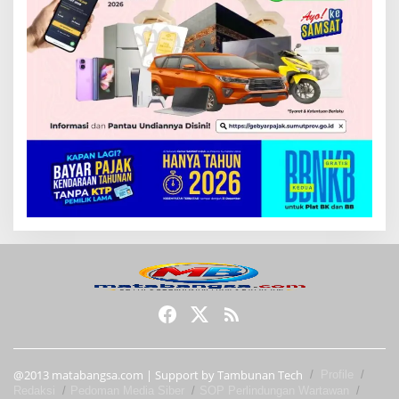
@2013 matabangsa.com | Support by Tambunan Tech
Profile
Redaksi
Pedoman Media Siber
SOP Perlindungan Wartawan