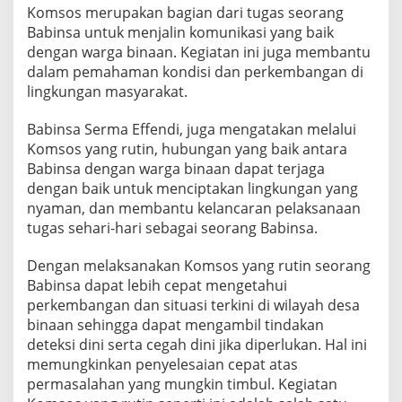
T
Komsos merupakan bagian dari tugas seorang
e
Babinsa untuk menjalin komunikasi yang baik
t
dengan warga binaan. Kegiatan ini juga membantu
a
dalam pemahaman kondisi dan perkembangan di
p
lingkungan masyarakat.
L
a
k
Babinsa Serma Effendi, juga mengatakan melalui
s
Komsos yang rutin, hubungan yang baik antara
a
Babinsa dengan warga binaan dapat terjaga
n
dengan baik untuk menciptakan lingkungan yang
a
k
nyaman, dan membantu kelancaran pelaksanaan
a
tugas sehari-hari sebagai seorang Babinsa.
n
K
Dengan melaksanakan Komsos yang rutin seorang
o
Babinsa dapat lebih cepat mengetahui
m
s
perkembangan dan situasi terkini di wilayah desa
o
binaan sehingga dapat mengambil tindakan
s
deteksi dini serta cegah dini jika diperlukan. Hal ini
K
memungkinkan penyelesaian cepat atas
o
r
permasalahan yang mungkin timbul. Kegiatan
a