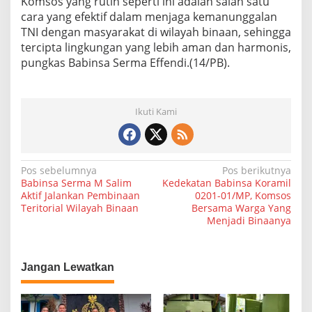
Komsos yang rutin seperti ini adalah salah satu
m
cara yang efektif dalam menjaga kemanunggalan
i
TNI dengan masyarakat di wilayah binaan, sehingga
l
tercipta lingkungan yang lebih aman dan harmonis,
0
2
pungkas Babinsa Serma Effendi.(14/PB).
0
1
-
1
Ikuti Kami
4
/
P
B
N
Pos sebelumnya
Pos berikutnya
Babinsa Serma M Salim
Kedekatan Babinsa Koramil
a
Aktif Jalankan Pembinaan
0201-01/MP, Komsos
Teritorial Wilayah Binaan
Bersama Warga Yang
v
Menjadi Binaanya
i
g
a
Jangan Lewatkan
s
i