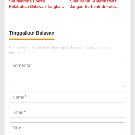
Sat Narkoba Polres
Silaturahmi Antarinstansi
Pelabuhan Belawan Tangkap
Jangan Berhenti di Foto
Pengedar Sabu di Belawan I
Bersama
Tinggalkan Balasan
Alamat email Anda tidak akan dipublikasikan.
Ruas yang wajib
ditandai
*