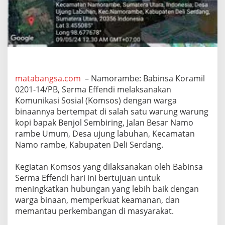
n
j
a
n
g
,
B
a
b
matabangsa.com
– Namorambe: Babinsa Koramil
i
0201-14/PB, Serma Effendi melaksanakan
n
Komunikasi Sosial (Komsos) dengan warga
s
binaannya bertempat di salah satu warung warung
a
kopi bapak Benjol Sembiring, Jalan Besar Namo
S
e
rambe Umum, Desa ujung labuhan, Kecamatan
r
Namo rambe, Kabupaten Deli Serdang.
m
a
Kegiatan Komsos yang dilaksanakan oleh Babinsa
E
f
Serma Effendi hari ini bertujuan untuk
f
meningkatkan hubungan yang lebih baik dengan
e
warga binaan, memperkuat keamanan, dan
n
memantau perkembangan di masyarakat.
d
i