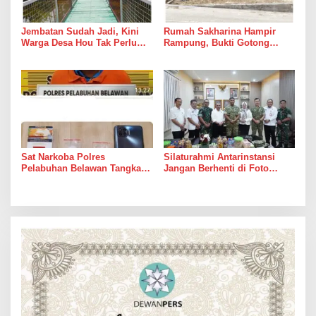
Jembatan Sudah Jadi, Kini
Rumah Sakharina Hampir
Warga Desa Hou Tak Perlu
Rampung, Bukti Gotong
Lagi Bertaruh dengan Arus
Royong Masih Lebih Cepat
Sungai
dari Janji Banyak Orang
Sat Narkoba Polres
Silaturahmi Antarinstansi
Pelabuhan Belawan Tangkap
Jangan Berhenti di Foto
Pengedar Sabu di Belawan I
Bersama