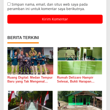
Simpan nama, email, dan situs web saya pada
peramban ini untuk komentar saya berikutnya.
BERITA TERKINI
Ruang Digital: Medan Tempur
Rumah Delizaro Hampir
Baru yang Tak Mengenal
Selesai, Bukti Harapan
Gencatan Senjata
Kadang Datang Bersama
Suara Palu dan Semen