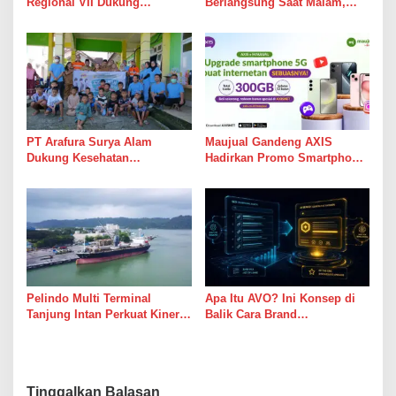
Regional VII Dukung
Berlangsung Saat Malam,
Peningkatan Kompetensi
Tim Kesehatan Jaga Kondisi
Aparatur Perkebunan Lewat
Petugas
Pelatihan Avenza Maps di
Way Kanan
PT Arafura Surya Alam
Maujual Gandeng AXIS
Dukung Kesehatan
Hadirkan Promo Smartphone
Masyarakat Lewat Khitanan
5G Bekas dengan Bonus
Massal di Kotabunan
Kuota
Pelindo Multi Terminal
Apa Itu AVO? Ini Konsep di
Tanjung Intan Perkuat Kinerja
Balik Cara Brand
Operasional Pelabuhan
Direkomendasikan AI
Tinggalkan Balasan