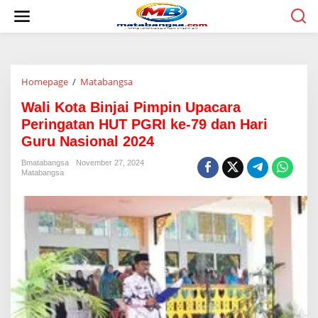
L
e
w
a
t
i
Homepage
/
Matabangsa
W
k
a
e
Wali Kota Binjai Pimpin Upacara
l
k
i
o
Peringatan HUT PGRI ke-79 dan Hari
K
n
Guru Nasional 2024
o
t
t
e
Bmatabangsa
November 27, 2024
a
n
Matabangsa
B
i
n
j
a
i
P
i
m
p
i