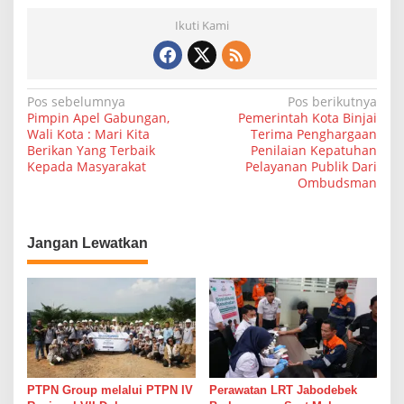
Ikuti Kami
N
Pos sebelumnya
Pos berikutnya
Pimpin Apel Gabungan,
Pemerintah Kota Binjai
a
Wali Kota : Mari Kita
Terima Penghargaan
Berikan Yang Terbaik
Penilaian Kepatuhan
v
Kepada Masyarakat
Pelayanan Publik Dari
i
Ombudsman
g
a
Jangan Lewatkan
s
i
p
o
s
PTPN Group melalui PTPN IV
Perawatan LRT Jabodebek