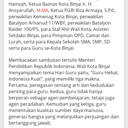
k
Hamzah, Ketua Baznas Kota Binjai Ir. H.
e
Ansyarullah,
M.MA
, Ketua PGRI Riza Armaya, S.Pd.,
-
perwakilan Kemenag Kota Binjai, perwakilan
7
Batalyon Arhanud 11/WBY, perwakilan Batalyon
9
Raider 100/PS, para Staf Ahli Wali Kota, Asisten
d
a
Setdako Binjai, para Pimpinan OPD, Camat dan
n
Lurah, serta para Kepala Sekolah SMA, SMP, SD
H
serta para Guru se-Kota Binjai.
a
r
Membacakan sambutan tertulis Menteri
i
G
Pendidikan Republik Indonesia, Wali Kota Binjai
u
menyampaikan tema Hari Guru yaitu, “Guru Hebat,
r
Indonesia Kuat”, yang memiliki tiga makna.
u
Pertama, penegasan tentang arti dan kedudukan
N
a
penting para guru. Kedua, guru tidak hanya
s
berperan sebagai agen pembelajaran, tetapi juga
i
agen peradaban. Kemudian yang ketiga, guru
o
menentukan kualitas sumber daya manusia,
n
generasi bangsa yang melanjutkan perjuangan dan
a
l
bertanggung jawab.
2