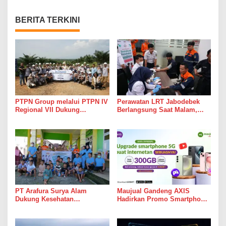
BERITA TERKINI
PTPN Group melalui PTPN IV
Perawatan LRT Jabodebek
Regional VII Dukung
Berlangsung Saat Malam,
Peningkatan Kompetensi
Tim Kesehatan Jaga Kondisi
Aparatur Perkebunan Lewat
Petugas
Pelatihan Avenza Maps di
Way Kanan
PT Arafura Surya Alam
Maujual Gandeng AXIS
Dukung Kesehatan
Hadirkan Promo Smartphone
Masyarakat Lewat Khitanan
5G Bekas dengan Bonus
Massal di Kotabunan
Kuota