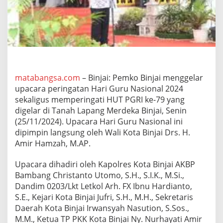
n
U
p
a
c
a
r
a
P
matabangsa.com
– Binjai: Pemko Binjai menggelar
e
upacara peringatan Hari Guru Nasional 2024
r
sekaligus memperingati HUT PGRI ke-79 yang
i
digelar di Tanah Lapang Merdeka Binjai, Senin
n
(25/11/2024). Upacara Hari Guru Nasional ini
g
a
dipimpin langsung oleh Wali Kota Binjai Drs. H.
t
Amir Hamzah, M.AP.
a
n
Upacara dihadiri oleh Kapolres Kota Binjai AKBP
H
Bambang Christanto Utomo, S.H., S.I.K., M.Si.,
U
T
Dandim 0203/Lkt Letkol Arh. FX Ibnu Hardianto,
P
S.E., Kejari Kota Binjai Jufri, S.H., M.H., Sekretaris
G
Daerah Kota Binjai Irwansyah Nasution, S.Sos.,
R
M.M., Ketua TP PKK Kota Binjai Ny. Nurhayati Amir
I