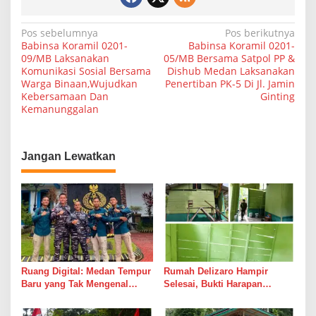
a
r
N
Pos sebelumnya
Pos berikutnya
g
Babinsa Koramil 0201-
Babinsa Koramil 0201-
a
a
09/MB Laksanakan
05/MB Bersama Satpol PP &
Komunikasi Sosial Bersama
Dishub Medan Laksanakan
v
Warga Binaan,Wujudkan
Penertiban PK-5 Di Jl. Jamin
i
Kebersamaan Dan
Ginting
Kemanunggalan
g
a
s
Jangan Lewatkan
i
p
o
s
Ruang Digital: Medan Tempur
Rumah Delizaro Hampir
Baru yang Tak Mengenal
Selesai, Bukti Harapan
Gencatan Senjata
Kadang Datang Bersama
Suara Palu dan Semen