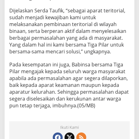
B
a
Dijelaskan Serda Taufik, “sebagai aparat teritorial,
n
sudah menjadi kewajiban kami untuk
t
melaksanakan pembinaan teritorial di wilayah
u
binaan, serta berperan aktif dalam menyelesaikan
M
e
berbagai permasalahan yang ada di masyarakat.
d
Yang dalam hal ini kami bersama Tiga Pilar untuk
i
bersama-sama mencari solusi,” ungkapnya.
a
s
Pada kesempatan ini juga, Babinsa bersama Tiga
i
P
Pilar mengajak kepada seluruh warga masyarakat
e
apabila ada permasalahan agar segera dilaporkan,
r
baik kepada aparat keamanan maupun kepada
m
aparatur kelurahan. Sehingga permasalahan dapat
a
segera diselesaikan dan kerukunan antar warga
s
a
pun tetap terjaga, imbuhnya.(05/MB)
l
a
h
a
Ikuti Kami
n
W