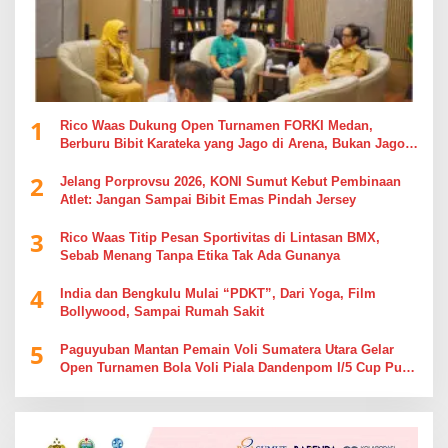
1
Rico Waas Dukung Open Turnamen FORKI Medan,
Berburu Bibit Karateka yang Jago di Arena, Bukan Jago
Berdebat di Kolom Komentar
2
Jelang Porprovsu 2026, KONI Sumut Kebut Pembinaan
Atlet: Jangan Sampai Bibit Emas Pindah Jersey
3
Rico Waas Titip Pesan Sportivitas di Lintasan BMX,
Sebab Menang Tanpa Etika Tak Ada Gunanya
4
India dan Bengkulu Mulai “PDKT”, Dari Yoga, Film
Bollywood, Sampai Rumah Sakit
5
Paguyuban Mantan Pemain Voli Sumatera Utara Gelar
Open Turnamen Bola Voli Piala Dandenpom I/5 Cup Putra
Putri