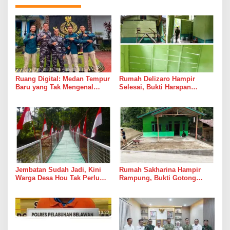
Ruang Digital: Medan Tempur
Rumah Delizaro Hampir
Baru yang Tak Mengenal
Selesai, Bukti Harapan
Gencatan Senjata
Kadang Datang Bersama
Suara Palu dan Semen
Jembatan Sudah Jadi, Kini
Rumah Sakharina Hampir
Warga Desa Hou Tak Perlu
Rampung, Bukti Gotong
Lagi Bertaruh dengan Arus
Royong Masih Lebih Cepat
Sungai
dari Janji Banyak Orang