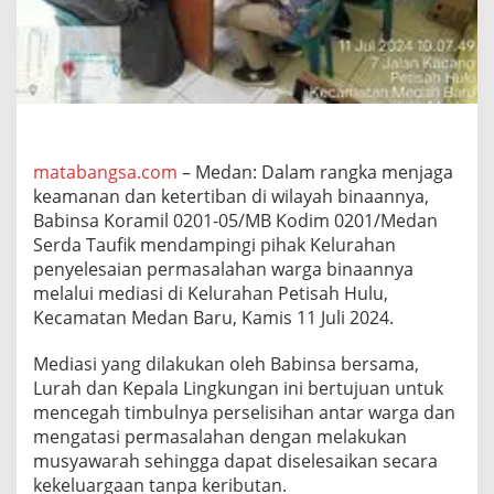
W
i
l
a
y
a
h
B
i
matabangsa.com
– Medan: Dalam rangka menjaga
n
keamanan dan ketertiban di wilayah binaannya,
a
Babinsa Koramil 0201-05/MB Kodim 0201/Medan
a
Serda Taufik mendampingi pihak Kelurahan
n
penyelesaian permasalahan warga binaannya
,
S
melalui mediasi di Kelurahan Petisah Hulu,
e
Kecamatan Medan Baru, Kamis 11 Juli 2024.
r
d
Mediasi yang dilakukan oleh Babinsa bersama,
a
Lurah dan Kepala Lingkungan ini bertujuan untuk
T
a
mencegah timbulnya perselisihan antar warga dan
u
mengatasi permasalahan dengan melakukan
f
musyawarah sehingga dapat diselesaikan secara
i
kekeluargaan tanpa keributan.
k