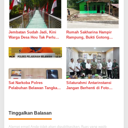
Jembatan Sudah Jadi, Kini
Rumah Sakharina Hampir
Warga Desa Hou Tak Perlu
Rampung, Bukti Gotong
Lagi Bertaruh dengan Arus
Royong Masih Lebih Cepat
Sungai
dari Janji Banyak Orang
Sat Narkoba Polres
Silaturahmi Antarinstansi
Pelabuhan Belawan Tangkap
Jangan Berhenti di Foto
Pengedar Sabu di Belawan I
Bersama
Tinggalkan Balasan
Alamat email Anda tidak akan dipublikasikan.
Ruas yang wajib