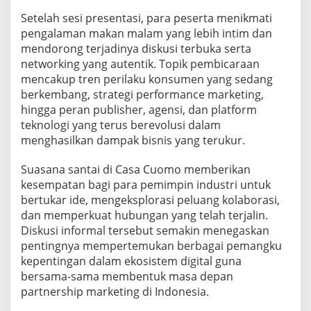
J
Setelah sesi presentasi, para peserta menikmati
a
pengalaman makan malam yang lebih intim dan
k
mendorong terjadinya diskusi terbuka serta
a
r
networking yang autentik. Topik pembicaraan
t
mencakup tren perilaku konsumen yang sedang
a
berkembang, strategi performance marketing,
hingga peran publisher, agensi, dan platform
teknologi yang terus berevolusi dalam
menghasilkan dampak bisnis yang terukur.
Suasana santai di Casa Cuomo memberikan
kesempatan bagi para pemimpin industri untuk
bertukar ide, mengeksplorasi peluang kolaborasi,
dan memperkuat hubungan yang telah terjalin.
Diskusi informal tersebut semakin menegaskan
pentingnya mempertemukan berbagai pemangku
kepentingan dalam ekosistem digital guna
bersama-sama membentuk masa depan
partnership marketing di Indonesia.