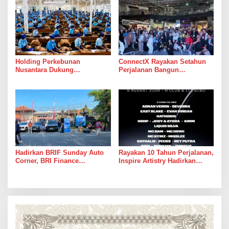
Indonesia
Leadership Dialogue 2026
Holding Perkebunan
ConnectX Rayakan Setahun
Nusantara Dukung
Perjalanan Bangun
Penciptaan Lapangan Kerja,
Ekosistem Lewat Founder
PTPN I Serap 15–20 Ribu
dan Builder Summit 2026
Pekerja di Pabrik Tembakau
Hadirkan BRIF Sunday Auto
Rayakan 10 Tahun Perjalanan,
Corner, BRI Finance
Inspire Artistry Hadirkan
Mudahkan Warga Bali
Block Party Terbesar di
Wujudkan Mobil Impian
Jakarta