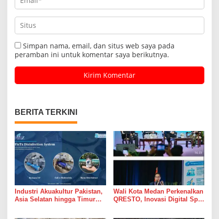
Simpan nama, email, dan situs web saya pada
peramban ini untuk komentar saya berikutnya.
BERITA TERKINI
Industri Akuakultur Pakistan,
Wali Kota Medan Perkenalkan
Asia Selatan hingga Timur
QRESTO, Inovasi Digital Split
Tengah Bersiap Terapkan
Bill Pajak Daerah Pertama di
Solusi Terlengkap dari
Indonesia pada APEKSI