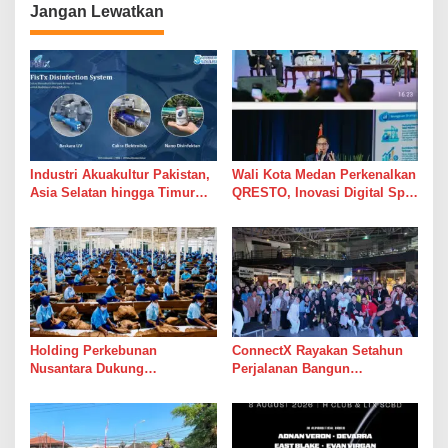
s
Jangan Lewatkan
i
p
o
s
Industri Akuakultur Pakistan,
Wali Kota Medan Perkenalkan
Asia Selatan hingga Timur
QRESTO, Inovasi Digital Split
Tengah Bersiap Terapkan
Bill Pajak Daerah Pertama di
Solusi Terlengkap dari
Indonesia pada APEKSI
Indonesia
Leadership Dialogue 2026
Holding Perkebunan
ConnectX Rayakan Setahun
Nusantara Dukung
Perjalanan Bangun
Penciptaan Lapangan Kerja,
Ekosistem Lewat Founder
PTPN I Serap 15–20 Ribu
dan Builder Summit 2026
Pekerja di Pabrik Tembakau