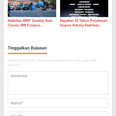
Hadirkan BRIF Sunday Auto
Rayakan 10 Tahun Perjalanan,
Corner, BRI Finance
Inspire Artistry Hadirkan
Mudahkan Warga Bali
Block Party Terbesar di
Wujudkan Mobil Impian
Jakarta
Tinggalkan Balasan
Alamat email Anda tidak akan dipublikasikan.
Ruas yang wajib
ditandai
*