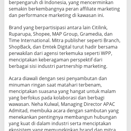
berpengaruh di Indonesia, yang mencerminkan
T
semakin berkembangnya peran affiliate marketing
e
r
dan performance marketing di kawasan ini.
k
e
Brand yang berpartisipasi antara lain Citilink,
m
Ruparupa, Shopee, MAP Group, Gramedia, dan
u
Time International. Mitra publisher seperti Branch,
k
a
ShopBack, dan Emtek Digital turut hadir bersama
I
perwakilan dari agensi terkemuka seperti WPP,
n
menciptakan keberagaman perspektif dari
d
berbagai sisi industri partnership marketing.
o
n
e
Acara diawali dengan sesi penyambutan dan
s
minuman ringan saat matahari terbenam,
i
menciptakan suasana yang hangat untuk malam
a
yang berfokus pada kolaborasi dan berbagi
d
a
wawasan. Neha Kulwal, Managing Director APAC
l
Admitad, membuka acara dengan sambutan yang
a
menekankan pentingnya membangun hubungan
m
yang kuat di dalam industri serta menciptakan
J
ekosistem yang memungkinkan brand dan mitra
a