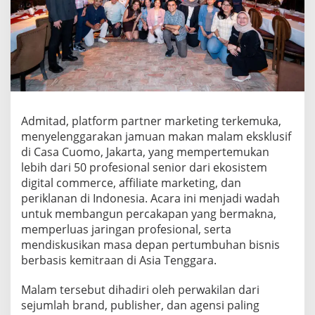
B
r
a
n
d
,
P
u
b
Admitad, platform partner marketing terkemuka,
l
i
menyelenggarakan jamuan makan malam eksklusif
s
di Casa Cuomo, Jakarta, yang mempertemukan
h
lebih dari 50 profesional senior dari ekosistem
e
digital commerce, affiliate marketing, dan
r
,
periklanan di Indonesia. Acara ini menjadi wadah
d
untuk membangun percakapan yang bermakna,
a
memperluas jaringan profesional, serta
n
mendiskusikan masa depan pertumbuhan bisnis
A
berbasis kemitraan di Asia Tenggara.
g
e
n
Malam tersebut dihadiri oleh perwakilan dari
s
sejumlah brand, publisher, dan agensi paling
i