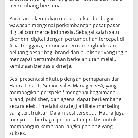
m
berkembang bersama.
u
a
Para tamu kemudian mendapatkan berbagai
n
wawasan mengenai perkembangan pesat pasar
M
digital commerce Indonesia. Sebagai salah satu
a
k
ekonomi digital dengan pertumbuhan tercepat di
a
Asia Tenggara, Indonesia terus menghadirkan
n
peluang besar bagi brand dan publisher yang ingin
M
mencapai pertumbuhan berkelanjutan melalui
a
l
kemitraan berbasis kinerja.
a
m
Sesi presentasi ditutup dengan pemaparan dari
E
Haura Lidanti, Senior Sales Manager SEA, yang
k
membagikan perspektif mengenai bagaimana
s
k
brand, publisher, dan agensi dapat berkembang
l
secara efektif melalui strategi affiliate marketing
u
yang terstruktur. Dalam sesi tersebut, Haura juga
s
menyoroti berbagai pendekatan praktis untuk
i
membangun kemitraan jangka panjang yang
f
d
sukses.
i