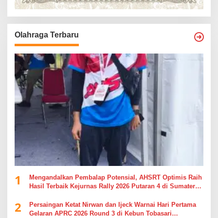
Olahraga Terbaru
1
Mengandalkan Pembalap Potensial, AHSRT Optimis Raih
Hasil Terbaik Kejurnas Rally 2026 Putaran 4 di Sumatera
Utara
2
Persaingan Ketat Nirwan dan Ijeck Warnai Hari Pertama
Gelaran APRC 2026 Round 3 di Kebun Tobasari