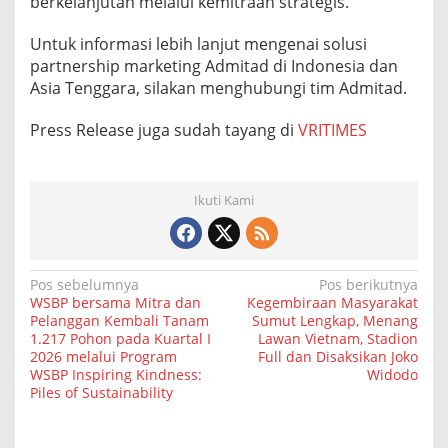
berkelanjutan melalui kemitraan strategis.
Untuk informasi lebih lanjut mengenai solusi
partnership marketing Admitad di Indonesia dan
Asia Tenggara, silakan menghubungi tim Admitad.
Press Release juga sudah tayang di
VRITIMES
Ikuti Kami
N
Pos sebelumnya
Pos berikutnya
WSBP bersama Mitra dan
Kegembiraan Masyarakat
a
Pelanggan Kembali Tanam
Sumut Lengkap, Menang
1.217 Pohon pada Kuartal I
Lawan Vietnam, Stadion
v
2026 melalui Program
Full dan Disaksikan Joko
i
WSBP Inspiring Kindness:
Widodo
Piles of Sustainability
g
a