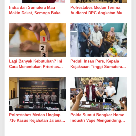
India dan Sumatera Mau
Polrestabes Medan Terima
Makin Dekat, Semoga Bukan
Audiensi DPC Angkatan Muda
Cuma Dekat di Brosur
Sisingamangaraja XII,
Perkuat Sinergitas Jaga
Kamtibmas
Lagi Banyak Kebutuhan? Ini
Peduli Insan Pers, Kepala
Cara Menentukan Prioritas
Kejaksaan Tinggi Sumatera
Keuangan agar Tetap
Utara Muhibuddin, S.H., M.H,
Terkendali
Jenguk Wartawan Yang
Sedang Sakit
Polrestabes Medan Ungkap
Polda Sumut Bongkar Home
716 Kasus Kejahatan Jalanan
Industri Vape Mengandung
dan Hasil Operasi Pekat Toba
Etomidate, Bahan Baku
2026, 906 Tersangka
Diduga Dipasok dari Kamboja