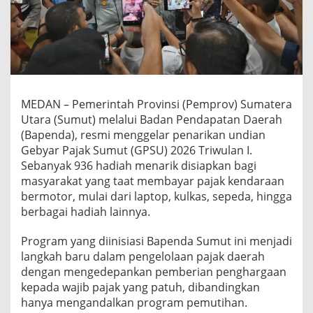
T
a
a
t
P
a
j
a
MEDAN – Pemerintah Provinsi (Pemprov) Sumatera
k
Utara (Sumut) melalui Badan Pendapatan Daerah
,
P
(Bapenda), resmi menggelar penarikan undian
e
Gebyar Pajak Sumut (GPSU) 2026 Triwulan I.
m
Sebanyak 936 hadiah menarik disiapkan bagi
p
masyarakat yang taat membayar pajak kendaraan
r
bermotor, mulai dari laptop, kulkas, sepeda, hingga
o
v
berbagai hadiah lainnya.
S
u
Program yang diinisiasi Bapenda Sumut ini menjadi
m
langkah baru dalam pengelolaan pajak daerah
u
dengan mengedepankan pemberian penghargaan
t
U
kepada wajib pajak yang patuh, dibandingkan
n
hanya mengandalkan program pemutihan.
d