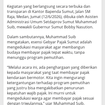
i
Kegiatan yang berlangsung secara terbuka dan
9
transparan di Kantor Bapenda Sumut, Jalan SM
3
6
Raja, Medan, Jumat (12/6/2026), dibuka oleh Asisten
H
Administrasi Umum Setdaprov Sumut Muhammad
a
Suib, mewakili Gubernur Sumut Bobby Nasution.
d
i
Dalam sambutannya, Muhammad Suib
a
h
mengatakan, esensi Gebyar Pajak Sumut adalah
G
mengedukasi masyarakat agar membangun
e
budaya membayar pajak tepat waktu, tanpa
b
menunggu program pemutihan.
y
a
r
“Melalui acara ini, ada penghargaan yang diberikan
P
kepada masyarakat yang taat membayar pajak
a
kendaraan bermotor. Kita ingin mengurangi
j
ketergantungan terhadap program pemutihan
a
k
yang justru bisa mengakibatkan penurunan
T
kepatuhan wajib pajak. Ini murni untuk
r
mengedukasi warga agar membayar pajak sesuai
i
dengan triwulannya,” ujar Muhammad Suib.
w