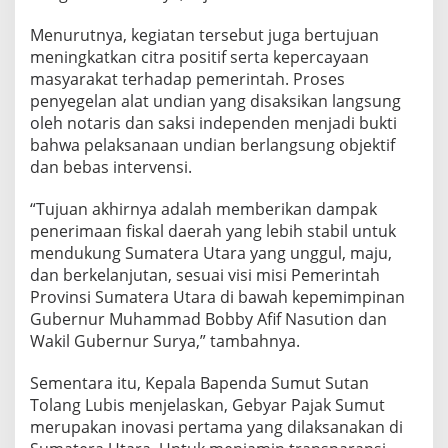
u
l
Menurutnya, kegiatan tersebut juga bertujuan
a
meningkatkan citra positif serta kepercayaan
n
masyarakat terhadap pemerintah. Proses
I
penyegelan alat undian yang disaksikan langsung
2
oleh notaris dan saksi independen menjadi bukti
0
2
bahwa pelaksanaan undian berlangsung objektif
6
dan bebas intervensi.
“Tujuan akhirnya adalah memberikan dampak
penerimaan fiskal daerah yang lebih stabil untuk
mendukung Sumatera Utara yang unggul, maju,
dan berkelanjutan, sesuai visi misi Pemerintah
Provinsi Sumatera Utara di bawah kepemimpinan
Gubernur Muhammad Bobby Afif Nasution dan
Wakil Gubernur Surya,” tambahnya.
Sementara itu, Kepala Bapenda Sumut Sutan
Tolang Lubis menjelaskan, Gebyar Pajak Sumut
merupakan inovasi pertama yang dilaksanakan di