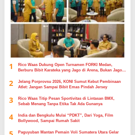
1
Rico Waas Dukung Open Turnamen FORKI Medan,
Berburu Bibit Karateka yang Jago di Arena, Bukan Jago
Berdebat di Kolom Komentar
2
Jelang Porprovsu 2026, KONI Sumut Kebut Pembinaan
Atlet: Jangan Sampai Bibit Emas Pindah Jersey
3
Rico Waas Titip Pesan Sportivitas di Lintasan BMX,
Sebab Menang Tanpa Etika Tak Ada Gunanya
4
India dan Bengkulu Mulai “PDKT”, Dari Yoga, Film
Bollywood, Sampai Rumah Sakit
5
Paguyuban Mantan Pemain Voli Sumatera Utara Gelar