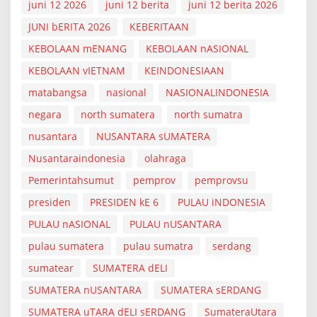
juni 12 2026
juni 12 berita
juni 12 berita 2026
JUNI bERITA 2026
KEBERITAAN
KEBOLAAN mENANG
KEBOLAAN nASIONAL
KEBOLAAN vIETNAM
KEINDONESIAAN
matabangsa
nasional
NASIONALINDONESIA
negara
north sumatera
north sumatra
nusantara
NUSANTARA sUMATERA
Nusantaraindonesia
olahraga
Pemerintahsumut
pemprov
pemprovsu
presiden
PRESIDEN kE 6
PULAU iNDONESIA
PULAU nASIONAL
PULAU nUSANTARA
pulau sumatera
pulau sumatra
serdang
sumatear
SUMATERA dELI
SUMATERA nUSANTARA
SUMATERA sERDANG
SUMATERA uTARA dELI sERDANG
SumateraUtara