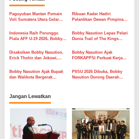
s
i
Paguyuban Mantan Pemain
Ribuan Kader Hadiri
Voli Sumatera Utara Gelar
Pelantikan Dewan Pimpinan
p
Open Turnamen Bola Voli
Daerah (DPD) Angkatan Muda
o
Piala Dandenpom I/5 Cup
Pembaharuan Indonesia
Indonesia Raih Perunggu
Bobby Nasution Lepas Pelari
Putra Putri
(AMPI) Sumatera Utara
s
Piala AFF U-19 2026, Bobby
Dunia Trail of The Kings
Nasution Apresiasi Semangat
UTMB, Danau Toba Kian
Juang Garuda Muda
Mendunia Lewat Sport
Disaksikan Bobby Nasution,
Bobby Nasution Ajak
Tourism
Erick Thohir dan Jokowi,
FORKAPPSI Perkuat Kerja
Timnas U-19 Gagal
Sama Antarprovinsi, Jaga
Tundukkan Australia
Ketersediaan Pangan dan
Bobby Nasution Ajak Bupati
PIISU 2026 Dibuka, Bobby
Kendalikan Inflasi
dan Walikota Bergerak
Nasution Dorong Daerah
Bersama Sukseskan Sensus
Siapkan Studi Kelayakan
Ekonomi 2026
UMKM untuk Tarik Investasi
Jangan Lewatkan