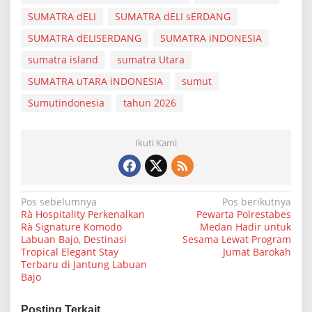
SUMATRA dELI
SUMATRA dELI sERDANG
SUMATRA dELISERDANG
SUMATRA iNDONESIA
sumatra island
sumatra Utara
SUMATRA uTARA iNDONESIA
sumut
Sumutindonesia
tahun 2026
Ikuti Kami
N
Pos sebelumnya
Pos berikutnya
Rà Hospitality Perkenalkan
Pewarta Polrestabes
a
Rà Signature Komodo
Medan Hadir untuk
Labuan Bajo, Destinasi
Sesama Lewat Program
v
Tropical Elegant Stay
Jumat Barokah
i
Terbaru di Jantung Labuan
Bajo
g
a
Posting Terkait