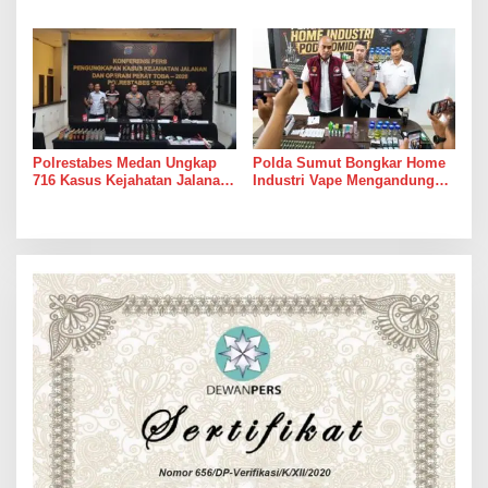
Keuangan agar Tetap
Utara Muhibuddin, S.H., M.H,
Terkendali
Jenguk Wartawan Yang
Sedang Sakit
Polrestabes Medan Ungkap
Polda Sumut Bongkar Home
716 Kasus Kejahatan Jalanan
Industri Vape Mengandung
dan Hasil Operasi Pekat Toba
Etomidate, Bahan Baku
2026, 906 Tersangka
Diduga Dipasok dari Kamboja
Diamankan