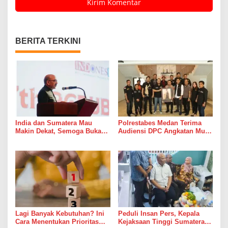
BERITA TERKINI
India dan Sumatera Mau
Polrestabes Medan Terima
Makin Dekat, Semoga Bukan
Audiensi DPC Angkatan Muda
Cuma Dekat di Brosur
Sisingamangaraja XII,
Perkuat Sinergitas Jaga
Kamtibmas
Lagi Banyak Kebutuhan? Ini
Peduli Insan Pers, Kepala
Cara Menentukan Prioritas
Kejaksaan Tinggi Sumatera