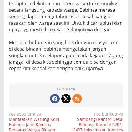
tercipta kedekatan dan interaksi serta komunikasi
u
r
secara langsung kepada warga, Babinsa merasa
a
senang dapat mengetahui keluh kesah yang di
h
rasakan oleh warga saat ini. Untuk dicari solusi dan
m
upaya yg mesti dilakukan. Selanjutnya dengan
i
K
o
Menjalin hubungan yang baik dengan masyarakat
m
di desa binaan, babinsa mengatakan jangan
s
sungkan untuk melapor apabila ada kejadian2 yang
o
janggal di desa kita sehingga semua bisa dengan
s
B
cepat kita kendalikan dengan baik, ujarnya.
e
r
s
a
Ikuti Kami
m
a
W
a
N
Pos sebelumnya
Pos berikutnya
r
Manfaatkan Warung Kopi,
Sambangi Kantor Desa,
g
a
Babinsa Jalin Komsos
Babinsa Koramil 0201-
a
Bersama Warga Binaan
15/DT Laksanakan Komsos
B