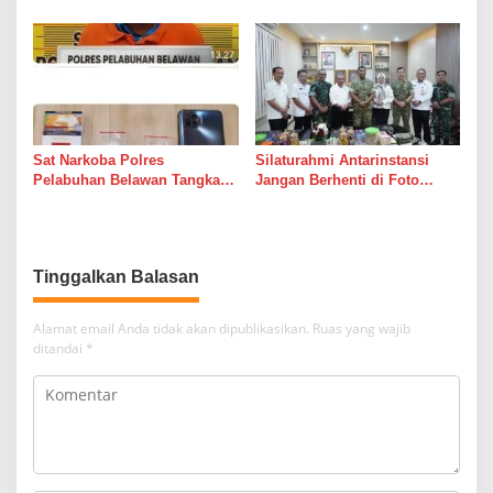
Lagi Bertaruh dengan Arus
Royong Masih Lebih Cepat
Sungai
dari Janji Banyak Orang
Sat Narkoba Polres
Silaturahmi Antarinstansi
Pelabuhan Belawan Tangkap
Jangan Berhenti di Foto
Pengedar Sabu di Belawan I
Bersama
Tinggalkan Balasan
Alamat email Anda tidak akan dipublikasikan.
Ruas yang wajib
ditandai
*