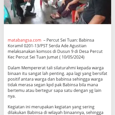
e
r
d
a
A
d
e
A
g
matabangsa.com
– Percut Sei Tuan: Babinsa
u
Koramil 0201-13/PST Serda Ade Agustian
s
melaksanakan komsos di Dusun 9 di Desa Percut
t
Kec Percut Sei Tuan Jumat ( 10/05/2024)
i
a
n
Dalam Mempererat tali silaturahmi kepada warga
J
binaan itu sangat lah penting. apa lagi yang bersifat
a
positif antara warga dan babinsa sehingga warga
l
tidak merasa segan kpd pak Babinsa bila mana
i
bertemu atau bertegur sapa satu dengan yg lain
n
S
nya.
i
l
Kegiatan ini merupakan kegiatan yang sering
a
dilakukan Babinsa di wilayah binaannya, sehingga
t