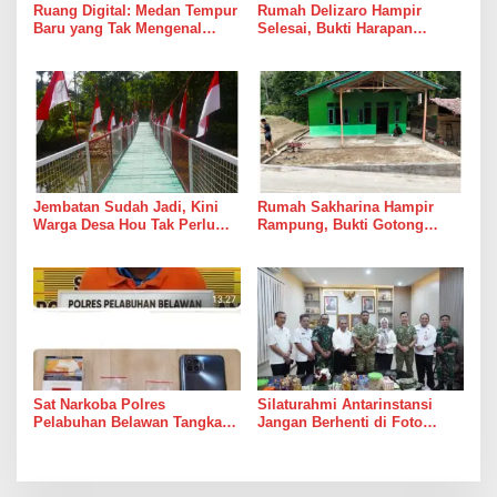
Ruang Digital: Medan Tempur
Rumah Delizaro Hampir
Baru yang Tak Mengenal
Selesai, Bukti Harapan
Gencatan Senjata
Kadang Datang Bersama
Suara Palu dan Semen
Jembatan Sudah Jadi, Kini
Rumah Sakharina Hampir
Warga Desa Hou Tak Perlu
Rampung, Bukti Gotong
Lagi Bertaruh dengan Arus
Royong Masih Lebih Cepat
Sungai
dari Janji Banyak Orang
Sat Narkoba Polres
Silaturahmi Antarinstansi
Pelabuhan Belawan Tangkap
Jangan Berhenti di Foto
Pengedar Sabu di Belawan I
Bersama