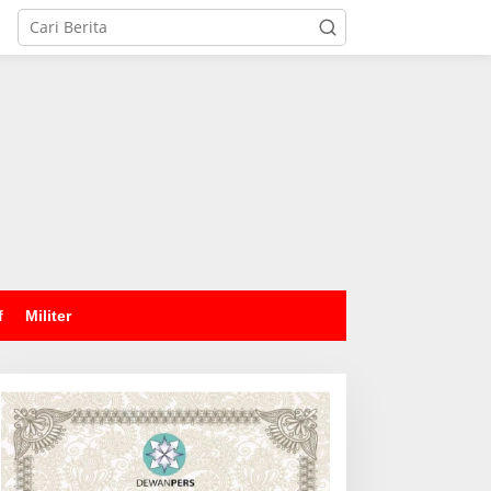
tutup
f
Militer