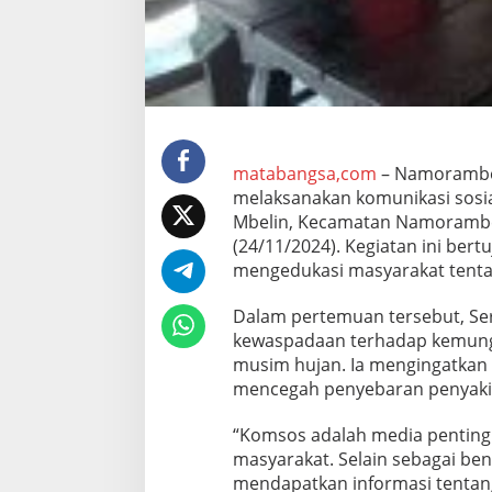
a
k
W
a
r
g
a
A
n
matabangsa,com
– Namorambe:
t
melaksanakan komunikasi sosi
i
Mbelin, Kecamatan Namorambe
s
(24/11/2024). Kegiatan ini be
i
p
mengedukasi masyarakat tenta
a
s
Dalam pertemuan tersebut, S
i
kewaspadaan terhadap kemung
W
musim hujan. Ia mengingatkan
a
b
mencegah penyebaran penyaki
a
h
“Komsos adalah media penting 
M
masyarakat. Selain sebagai ben
u
mendapatkan informasi tentang 
s