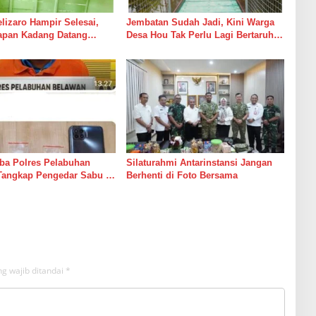
izaro Hampir Selesai,
Jembatan Sudah Jadi, Kini Warga
rapan Kadang Datang
Desa Hou Tak Perlu Lagi Bertaruh
Suara Palu dan Semen
dengan Arus Sungai
ba Polres Pelabuhan
Silaturahmi Antarinstansi Jangan
Tangkap Pengedar Sabu di
Berhenti di Foto Bersama
g wajib ditandai
*