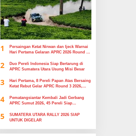
1
Persaingan Ketat Nirwan dan Ijeck Warnai
Hari Pertama Gelaran APRC 2026 Round 3
di Kebun Tobasari Simalungun
2
Duo Pereli Indonesia Siap Bertarung di
APRC Sumatera Utara Usung Misi Besar
3
Hari Pertama, 8 Pereli Papan Atas Bersaing
Ketat Rebut Gelar APRC Round 3 2026,
Termasuk Musa Rajekshah
4
Pematangsiantar Kembali Jadi Gerbang
APRC Sumut 2026, 45 Pereli Siap
Taklukkan Lintasan Kebun Tobasari
5
Kabupaten Simalungun
SUMATERA UTARA RALLY 2026 SIAP
UNTUK DIGELAR