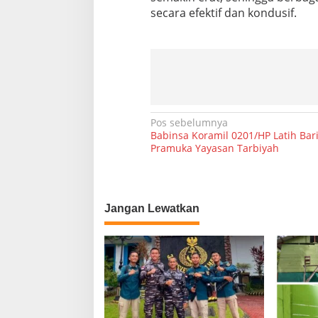
secara efektif dan kondusif.
N
Pos sebelumnya
Babinsa Koramil 0201/HP Latih Bar
a
Pramuka Yayasan Tarbiyah
v
i
g
Jangan Lewatkan
a
s
i
p
o