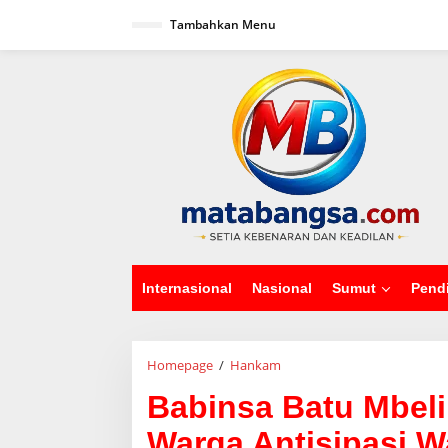
L
Tambahkan Menu
e
w
a
tutup
t
i
k
e
k
o
n
t
e
n
Internasional
Nasional
Sumut
Pend
Homepage
/
Hankam
B
a
Babinsa Batu Mbeli
b
i
Warga Antisipasi 
n