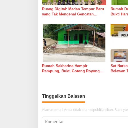
s
Ruang Digital: Medan Tempur Baru
Rumah Del
yang Tak Mengenal Gencatan
Bukti Ha
Senjata
Bersama 
Rumah Sakharina Hampir
Sat Narko
Rampung, Bukti Gotong Royong
Belawan 
Masih Lebih Cepat dari Janji
Belawan I
Banyak Orang
Tinggalkan Balasan
Alamat email Anda tidak akan dipublikasikan.
Ruas yan