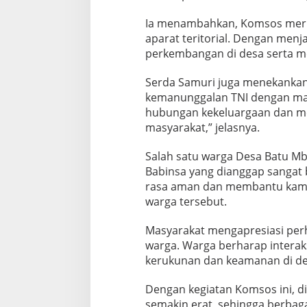
i
m
Ia menambahkan, Komsos merup
H
aparat teritorial. Dengan menj
u
perkembangan di desa serta 
j
a
Serda Samuri juga menekanka
n
kemanunggalan TNI dengan ma
hubungan kekeluargaan dan me
masyarakat,” jelasnya.
Salah satu warga Desa Batu Mb
Babinsa yang dianggap sangat
rasa aman dan membantu kami 
warga tersebut.
Masyarakat mengapresiasi perh
warga. Warga berharap interaks
kerukunan dan keamanan di de
Dengan kegiatan Komsos ini, 
semakin erat, sehingga berbaga