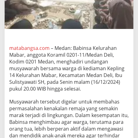
a
r
H
a
d
i
r
i
U
matabangsa.com
– Medan: Babinsa Kelurahan
n
Mabar, anggota Koramil 0201-11/Medan Deli,
d
Kodim 0201 Medan, menghadiri undangan
a
musyawarah bersama warga di kediaman Kepling
n
14 Kelurahan Mabar, Kecamatan Medan Deli, Ibu
g
a
Sulistyawati SH, pada Senin malam (16/12/2024)
n
pukul 20.00 WIB hingga selesai.
M
u
Musyawarah tersebut digelar untuk membahas
s
permasalahan kenakalan remaja yang semakin
y
a
marak terjadi di lingkungan. Dalam kesempatan itu,
w
Babinsa menghimbau agar warga, terutama para
a
orang tua, lebih berperan aktif dalam mengawasi
r
dan mendidik anak-anak mereka agar terhindar
a