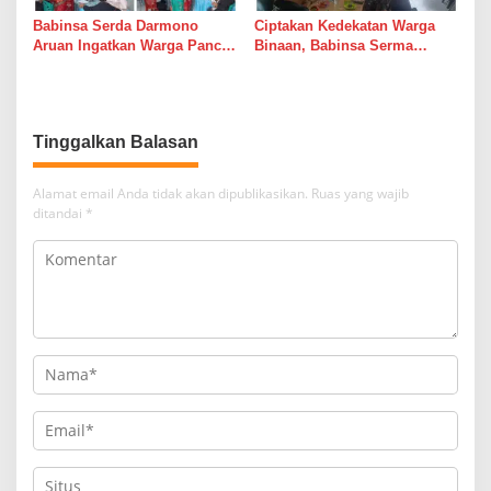
Babinsa Serda Darmono
Ciptakan Kedekatan Warga
Aruan Ingatkan Warga Pancur
Binaan, Babinsa Serma
Batu Tingkatkan
Bambang K Laksanakan
Kewaspadaan Banjir dan
Komsos di Medan Sunggal
Longsor
Tinggalkan Balasan
Alamat email Anda tidak akan dipublikasikan.
Ruas yang wajib
ditandai
*