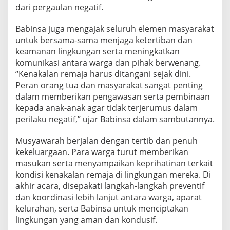
h
dari pergaulan negatif.
B
e
Babinsa juga mengajak seluruh elemen masyarakat
r
untuk bersama-sama menjaga ketertiban dan
s
keamanan lingkungan serta meningkatkan
a
m
komunikasi antara warga dan pihak berwenang.
a
“Kenakalan remaja harus ditangani sejak dini.
W
Peran orang tua dan masyarakat sangat penting
a
dalam memberikan pengawasan serta pembinaan
r
kepada anak-anak agar tidak terjerumus dalam
g
a
perilaku negatif,” ujar Babinsa dalam sambutannya.
B
a
Musyawarah berjalan dengan tertib dan penuh
h
kekeluargaan. Para warga turut memberikan
a
masukan serta menyampaikan keprihatinan terkait
s
K
kondisi kenakalan remaja di lingkungan mereka. Di
e
akhir acara, disepakati langkah-langkah preventif
n
dan koordinasi lebih lanjut antara warga, aparat
a
kelurahan, serta Babinsa untuk menciptakan
k
a
lingkungan yang aman dan kondusif.
l