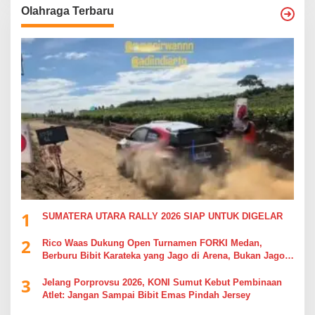
Olahraga Terbaru
1
SUMATERA UTARA RALLY 2026 SIAP UNTUK DIGELAR
2
Rico Waas Dukung Open Turnamen FORKI Medan,
Berburu Bibit Karateka yang Jago di Arena, Bukan Jago
Berdebat di Kolom Komentar
3
Jelang Porprovsu 2026, KONI Sumut Kebut Pembinaan
Atlet: Jangan Sampai Bibit Emas Pindah Jersey