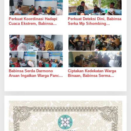
Perkuat Koordinasi Hadapi
Perkuat Deteksi Dini, Babinsa
Cuaca Ekstrem, Babinsa
Serka Mp Sihombing
Serda Darmono Ajak
Laksanakan Komsos di
Perangkat Desa Siapkan
Warung Kopi Deli Tua Barat
Langkah Mitigasi
Babinsa Serda Darmono
Ciptakan Kedekatan Warga
Aruan Ingatkan Warga Pancur
Binaan, Babinsa Serma
Batu Tingkatkan
Bambang K Laksanakan
Kewaspadaan Banjir dan
Komsos di Medan Sunggal
Longsor