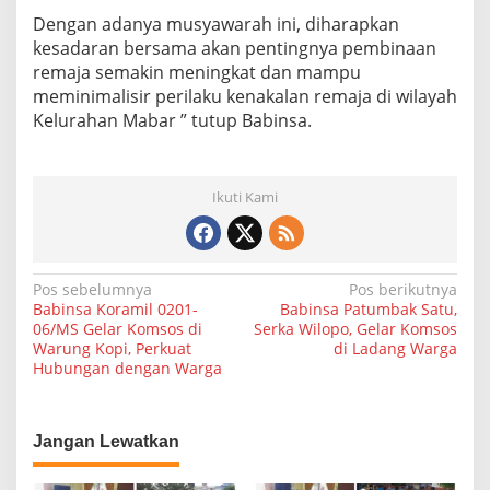
a
Dengan adanya musyawarah ini, diharapkan
n
kesadaran bersama akan pentingnya pembinaan
R
remaja semakin meningkat dan mampu
e
m
meminimalisir perilaku kenakalan remaja di wilayah
a
Kelurahan Mabar ” tutup Babinsa.
j
a
Ikuti Kami
N
Pos sebelumnya
Pos berikutnya
Babinsa Koramil 0201-
Babinsa Patumbak Satu,
a
06/MS Gelar Komsos di
Serka Wilopo, Gelar Komsos
Warung Kopi, Perkuat
di Ladang Warga
v
Hubungan dengan Warga
i
g
a
Jangan Lewatkan
s