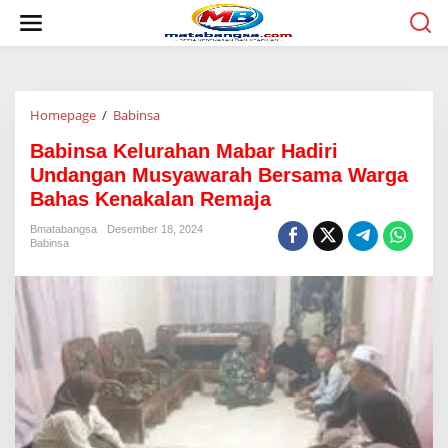
L
e
w
a
t
i
Homepage
/
Babinsa
B
k
a
e
Babinsa Kelurahan Mabar Hadiri
b
k
i
o
Undangan Musyawarah Bersama Warga
n
n
Bahas Kenakalan Remaja
s
t
a
e
Bmatabangsa
Desember 18, 2024
K
n
Babinsa
e
l
u
r
a
h
a
n
M
a
b