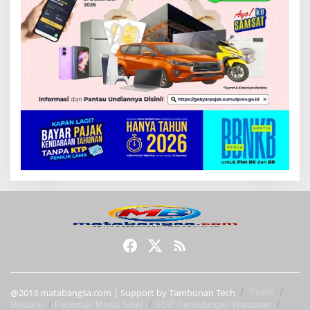
@2013 matabangsa.com | Support by Tambunan Tech
Profile
Redaksi
Pedoman Media Siber
SOP Perlindungan Wartawan