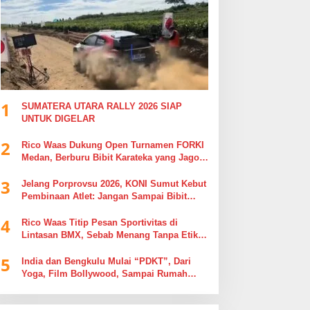
1
SUMATERA UTARA RALLY 2026 SIAP
UNTUK DIGELAR
2
Rico Waas Dukung Open Turnamen FORKI
Medan, Berburu Bibit Karateka yang Jago
di Arena, Bukan Jago Berdebat di Kolom
3
Komentar
Jelang Porprovsu 2026, KONI Sumut Kebut
Pembinaan Atlet: Jangan Sampai Bibit
Emas Pindah Jersey
4
Rico Waas Titip Pesan Sportivitas di
Lintasan BMX, Sebab Menang Tanpa Etika
Tak Ada Gunanya
5
India dan Bengkulu Mulai “PDKT”, Dari
Yoga, Film Bollywood, Sampai Rumah
Sakit