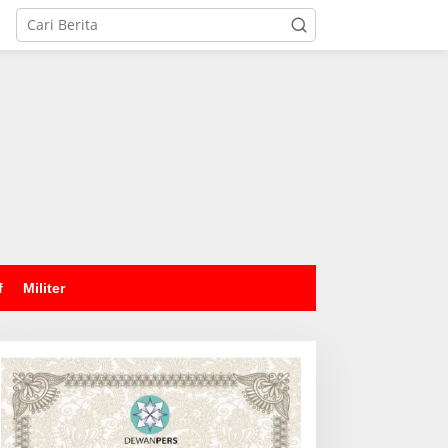
tutup
f
Militer