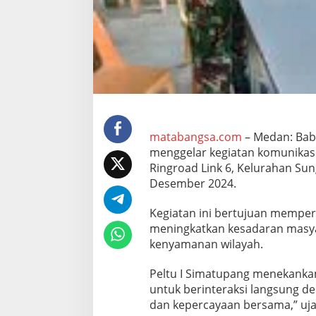
o
m
s
o
s
d
i
W
a
r
u
matabangsa.com
– Medan: Babi
n
menggelar kegiatan komunikasi 
g
Ringroad Link 6, Kelurahan Su
K
Desember 2024.
o
p
i
Kegiatan ini bertujuan mempe
,
meningkatkan kesadaran masy
P
kenyamanan wilayah.
e
r
Peltu I Simatupang menekanka
k
u
untuk berinteraksi langsung 
a
dan kepercayaan bersama,” uja
t