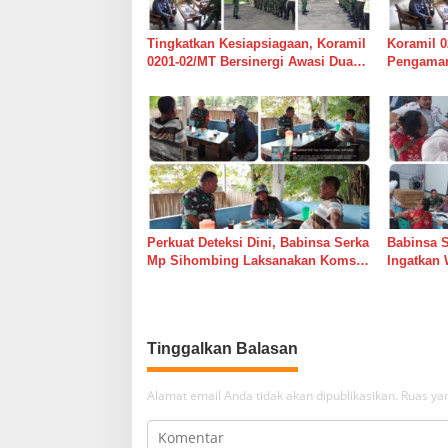
s
Tingkatkan Kesiapsiagaan, Koramil
Koramil 0
0201-02/MT Bersinergi Awasi Dua
Pengaman
Gudang Bulog di Medan Timur
Medan Ti
Perkuat Deteksi Dini, Babinsa Serka
Babinsa 
Mp Sihombing Laksanakan Komsos
Ingatkan 
di Warung Kopi Deli Tua Barat
Tingkatk
dan Long
Tinggalkan Balasan
Alamat email Anda tidak akan dipublikasikan.
Ruas yan