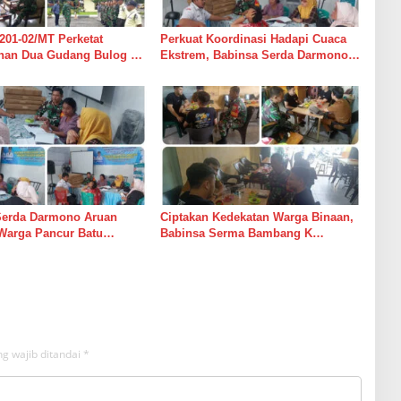
201-02/MT Perketat
Perkuat Koordinasi Hadapi Cuaca
an Dua Gudang Bulog di
Ekstrem, Babinsa Serda Darmono
mur
Ajak Perangkat Desa Siapkan
Langkah Mitigasi
Serda Darmono Aruan
Ciptakan Kedekatan Warga Binaan,
Warga Pancur Batu
Babinsa Serma Bambang K
an Kewaspadaan Banjir
Laksanakan Komsos di Medan
sor
Sunggal
g wajib ditandai
*