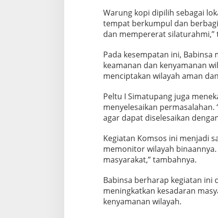
H
Warung kopi dipilih sebagai lo
u
tempat berkumpul dan berbagi p
b
u
dan mempererat silaturahmi,”
n
g
Pada kesempatan ini, Babins
a
keamanan dan kenyamanan wila
n
menciptakan wilayah aman dan 
d
e
n
Peltu I Simatupang juga mene
g
menyelesaikan permasalahan. “
a
agar dapat diselesaikan dengan 
n
W
a
Kegiatan Komsos ini menjadi s
r
memonitor wilayah binaannya. 
g
masyarakat,” tambahnya.
a
Babinsa berharap kegiatan in
meningkatkan kesadaran masy
kenyamanan wilayah.