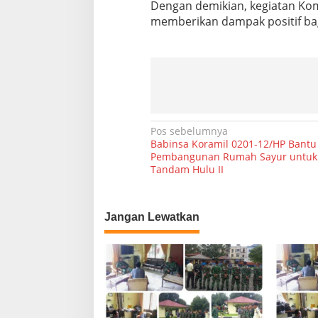
Dengan demikian, kegiatan Kom
memberikan dampak positif ba
N
Pos sebelumnya
Babinsa Koramil 0201-12/HP Bantu
a
Pembangunan Rumah Sayur untuk 
Tandam Hulu II
v
i
g
Jangan Lewatkan
a
s
i
p
o