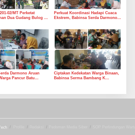
201-02/MT Perketat
Perkuat Koordinasi Hadapi Cuaca
an Dua Gudang Bulog di
Ekstrem, Babinsa Serda Darmono
mur
Ajak Perangkat Desa Siapkan
Langkah Mitigasi
Serda Darmono Aruan
Ciptakan Kedekatan Warga Binaan,
Warga Pancur Batu
Babinsa Serma Bambang K
an Kewaspadaan Banjir
Laksanakan Komsos di Medan
sor
Sunggal
Tech
Profile
Redaksi
Pedoman Media Siber
SOP Perlindungan War