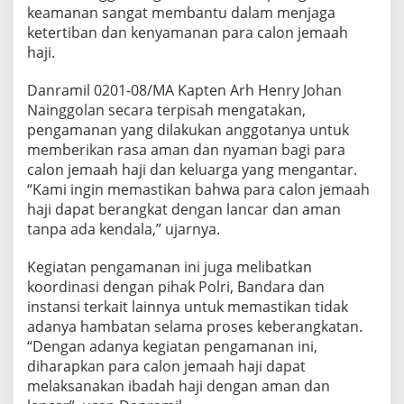
i
keamanan sangat membantu dalam menjaga
n
ketertiban dan kenyamanan para calon jemaah
g
haji.
K
e
Danramil 0201-08/MA Kapten Arh Henry Johan
g
i
Nainggolan secara terpisah mengatakan,
a
pengamanan yang dilakukan anggotanya untuk
t
memberikan rasa aman dan nyaman bagi para
a
calon jemaah haji dan keluarga yang mengantar.
n
“Kami ingin memastikan bahwa para calon jemaah
C
J
haji dapat berangkat dengan lancar dan aman
H
tanpa ada kendala,” ujarnya.
D
i
Kegiatan pengamanan ini juga melibatkan
A
koordinasi dengan pihak Polri, Bandara dan
s
r
instansi terkait lainnya untuk memastikan tidak
a
adanya hambatan selama proses keberangkatan.
m
“Dengan adanya kegiatan pengamanan ini,
a
diharapkan para calon jemaah haji dapat
H
a
melaksanakan ibadah haji dengan aman dan
j