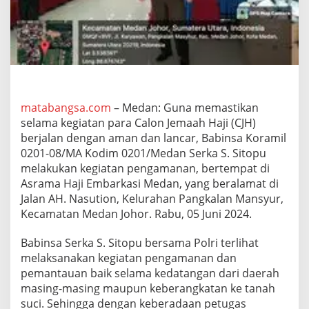
g
k
a
l
a
n
M
a
n
matabangsa.com
– Medan: Guna memastikan
s
selama kegiatan para Calon Jemaah Haji (CJH)
y
berjalan dengan aman dan lancar, Babinsa Koramil
u
0201-08/MA Kodim 0201/Medan Serka S. Sitopu
r
melakukan kegiatan pengamanan, bertempat di
T
e
Asrama Haji Embarkasi Medan, yang beralamat di
r
Jalan AH. Nasution, Kelurahan Pangkalan Mansyur,
u
Kecamatan Medan Johor. Rabu, 05 Juni 2024.
s
M
Babinsa Serka S. Sitopu bersama Polri terlihat
o
n
melaksanakan kegiatan pengamanan dan
i
pemantauan baik selama kedatangan dari daerah
t
masing-masing maupun keberangkatan ke tanah
o
suci. Sehingga dengan keberadaan petugas
r