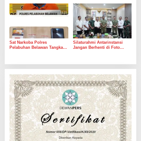
Sungai
dari Janji Banyak Orang
Sat Narkoba Polres
Silaturahmi Antarinstansi
Pelabuhan Belawan Tangkap
Jangan Berhenti di Foto
Pengedar Sabu di Belawan I
Bersama