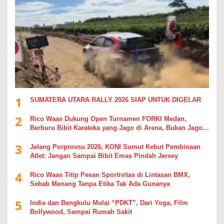
1
SUMATERA UTARA RALLY 2026 SIAP UNTUK DIGELAR
2
Rico Waas Dukung Open Turnamen FORKI Medan,
Berburu Bibit Karateka yang Jago di Arena, Bukan Jago
Berdebat di Kolom Komentar
3
Jelang Porprovsu 2026, KONI Sumut Kebut Pembinaan
Atlet: Jangan Sampai Bibit Emas Pindah Jersey
4
Rico Waas Titip Pesan Sportivitas di Lintasan BMX,
Sebab Menang Tanpa Etika Tak Ada Gunanya
5
India dan Bengkulu Mulai “PDKT”, Dari Yoga, Film
Bollywood, Sampai Rumah Sakit