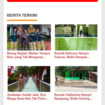
BERITA TERKINI
Ruang Digital: Medan Tempur
Rumah Delizaro Hampir
Baru yang Tak Mengenal
Selesai, Bukti Harapan
Gencatan Senjata
Kadang Datang Bersama
Suara Palu dan Semen
Jembatan Sudah Jadi, Kini
Rumah Sakharina Hampir
Warga Desa Hou Tak Perlu
Rampung, Bukti Gotong
Lagi Bertaruh dengan Arus
Royong Masih Lebih Cepat