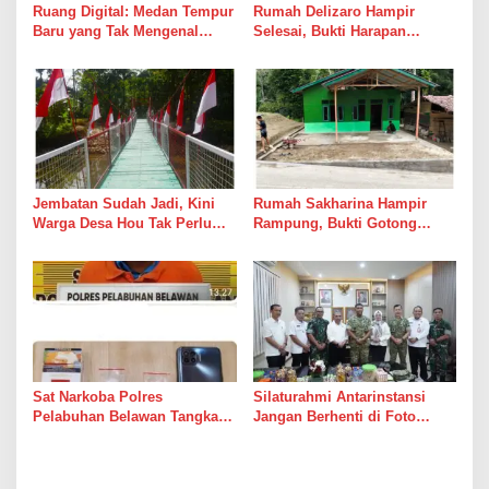
Ruang Digital: Medan Tempur
Rumah Delizaro Hampir
Baru yang Tak Mengenal
Selesai, Bukti Harapan
Gencatan Senjata
Kadang Datang Bersama
Suara Palu dan Semen
Jembatan Sudah Jadi, Kini
Rumah Sakharina Hampir
Warga Desa Hou Tak Perlu
Rampung, Bukti Gotong
Lagi Bertaruh dengan Arus
Royong Masih Lebih Cepat
Sungai
dari Janji Banyak Orang
Sat Narkoba Polres
Silaturahmi Antarinstansi
Pelabuhan Belawan Tangkap
Jangan Berhenti di Foto
Pengedar Sabu di Belawan I
Bersama