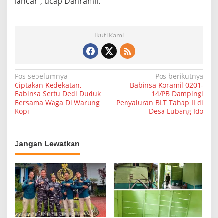
lancar”, ucap Danramil.
i
Ikuti Kami
N
Pos sebelumnya
Pos berikutnya
Ciptakan Kedekatan,
Babinsa Koramil 0201-
a
Babinsa Sertu Dedi Duduk
14/PB Dampingi
Bersama Waga Di Warung
Penyaluran BLT Tahap II di
v
Kopi
Desa Lubang Ido
i
g
a
Jangan Lewatkan
s
i
p
o
s