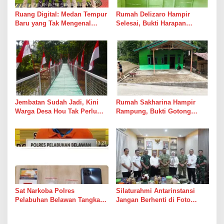
Ruang Digital: Medan Tempur
Rumah Delizaro Hampir
Baru yang Tak Mengenal
Selesai, Bukti Harapan
Gencatan Senjata
Kadang Datang Bersama
Suara Palu dan Semen
Jembatan Sudah Jadi, Kini
Rumah Sakharina Hampir
Warga Desa Hou Tak Perlu
Rampung, Bukti Gotong
Lagi Bertaruh dengan Arus
Royong Masih Lebih Cepat
Sungai
dari Janji Banyak Orang
Sat Narkoba Polres
Silaturahmi Antarinstansi
Pelabuhan Belawan Tangkap
Jangan Berhenti di Foto
Pengedar Sabu di Belawan I
Bersama