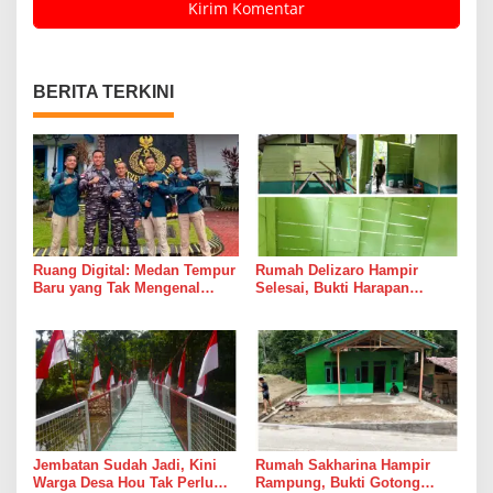
BERITA TERKINI
Ruang Digital: Medan Tempur
Rumah Delizaro Hampir
Baru yang Tak Mengenal
Selesai, Bukti Harapan
Gencatan Senjata
Kadang Datang Bersama
Suara Palu dan Semen
Jembatan Sudah Jadi, Kini
Rumah Sakharina Hampir
Warga Desa Hou Tak Perlu
Rampung, Bukti Gotong