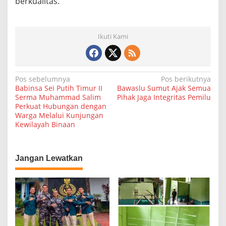
berkualitas.
s
a
M
e
Ikuti Kami
d
a
n
N
Pos sebelumnya
Pos berikutnya
Babinsa Sei Putih Timur II
Bawaslu Sumut Ajak Semua
a
Serma Muhammad Salim
Pihak Jaga Integritas Pemilu
Perkuat Hubungan dengan
v
Warga Melalui Kunjungan
i
Kewilayah Binaan
g
a
Jangan Lewatkan
s
i
p
o
s