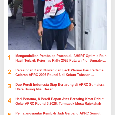
1
Mengandalkan Pembalap Potensial, AHSRT Optimis Raih
Hasil Terbaik Kejurnas Rally 2026 Putaran 4 di Sumatera
Utara
2
Persaingan Ketat Nirwan dan Ijeck Warnai Hari Pertama
Gelaran APRC 2026 Round 3 di Kebun Tobasari
Simalungun
3
Duo Pereli Indonesia Siap Bertarung di APRC Sumatera
Utara Usung Misi Besar
4
Hari Pertama, 8 Pereli Papan Atas Bersaing Ketat Rebut
Gelar APRC Round 3 2026, Termasuk Musa Rajekshah
5
Pematangsiantar Kembali Jadi Gerbang APRC Sumut