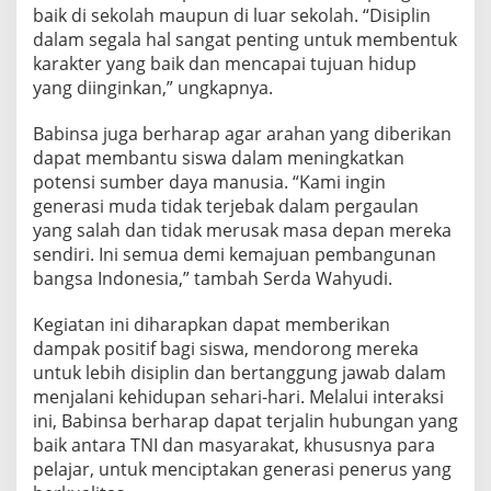
a
baik di sekolah maupun di luar sekolah. “Disiplin
S
dalam segala hal sangat penting untuk membentuk
i
karakter yang baik dan mencapai tujuan hidup
s
yang diinginkan,” ungkapnya.
w
a
S
Babinsa juga berharap agar arahan yang diberikan
M
dapat membantu siswa dalam meningkatkan
A
potensi sumber daya manusia. “Kami ingin
S
generasi muda tidak terjebak dalam pergaulan
w
yang salah dan tidak merusak masa depan mereka
a
s
sendiri. Ini semua demi kemajuan pembangunan
t
bangsa Indonesia,” tambah Serda Wahyudi.
a
D
Kegiatan ini diharapkan dapat memberikan
h
dampak positif bagi siswa, mendorong mereka
a
r
untuk lebih disiplin dan bertanggung jawab dalam
m
menjalani kehidupan sehari-hari. Melalui interaksi
a
ini, Babinsa berharap dapat terjalin hubungan yang
w
baik antara TNI dan masyarakat, khususnya para
a
n
pelajar, untuk menciptakan generasi penerus yang
g