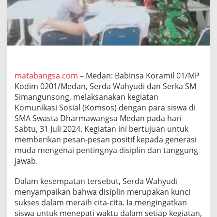
B
e
r
i
k
a
n
A
r
matabangsa.com
– Medan: Babinsa Koramil 01/MP
a
Kodim 0201/Medan, Serda Wahyudi dan Serka SM
h
Simangunsong, melaksanakan kegiatan
a
Komunikasi Sosial (Komsos) dengan para siswa di
n
SMA Swasta Dharmawangsa Medan pada hari
P
o
Sabtu, 31 Juli 2024. Kegiatan ini bertujuan untuk
s
memberikan pesan-pesan positif kepada generasi
i
muda mengenai pentingnya disiplin dan tanggung
t
jawab.
i
f
k
Dalam kesempatan tersebut, Serda Wahyudi
e
menyampaikan bahwa disiplin merupakan kunci
p
sukses dalam meraih cita-cita. Ia mengingatkan
a
siswa untuk menepati waktu dalam setiap kegiatan,
d