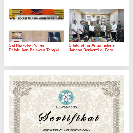
Lagi Bertaruh dengan Arus
Royong Masih Lebih Cepat
Sungai
dari Janji Banyak Orang
Sat Narkoba Polres
Silaturahmi Antarinstansi
Pelabuhan Belawan Tangkap
Jangan Berhenti di Foto
Pengedar Sabu di Belawan I
Bersama