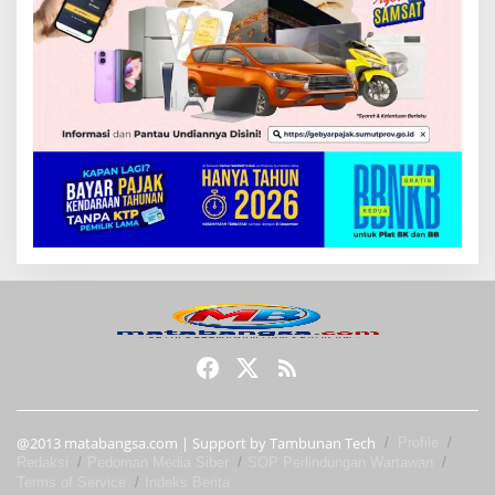
@2013 matabangsa.com | Support by Tambunan Tech
Profile
Redaksi
Pedoman Media Siber
SOP Perlindungan Wartawan
Terms of Service
Indeks Berita