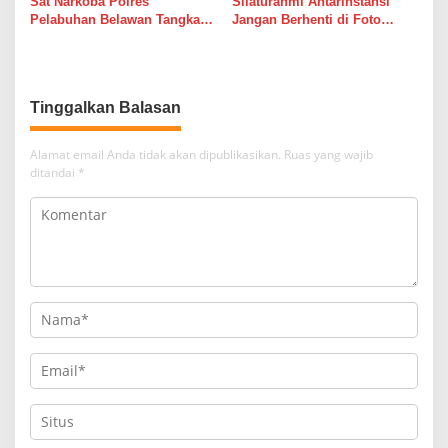
Sat Narkoba Polres
Silaturahmi Antarinstansi
Pelabuhan Belawan Tangkap
Jangan Berhenti di Foto
Pengedar Sabu di Belawan I
Bersama
Tinggalkan Balasan
Alamat email Anda tidak akan dipublikasikan.
Ruas yang wajib
ditandai
*