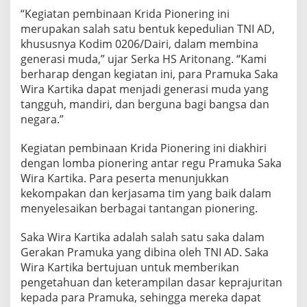
a
“Kegiatan pembinaan Krida Pionering ini
S
merupakan salah satu bentuk kepedulian TNI AD,
a
khususnya Kodim 0206/Dairi, dalam membina
k
generasi muda,” ujar Serka HS Aritonang. “Kami
a
W
berharap dengan kegiatan ini, para Pramuka Saka
i
Wira Kartika dapat menjadi generasi muda yang
r
tangguh, mandiri, dan berguna bagi bangsa dan
a
negara.”
K
a
r
Kegiatan pembinaan Krida Pionering ini diakhiri
t
dengan lomba pionering antar regu Pramuka Saka
i
Wira Kartika. Para peserta menunjukkan
k
kekompakan dan kerjasama tim yang baik dalam
a
menyelesaikan berbagai tantangan pionering.
Saka Wira Kartika adalah salah satu saka dalam
Gerakan Pramuka yang dibina oleh TNI AD. Saka
Wira Kartika bertujuan untuk memberikan
pengetahuan dan keterampilan dasar keprajuritan
kepada para Pramuka, sehingga mereka dapat