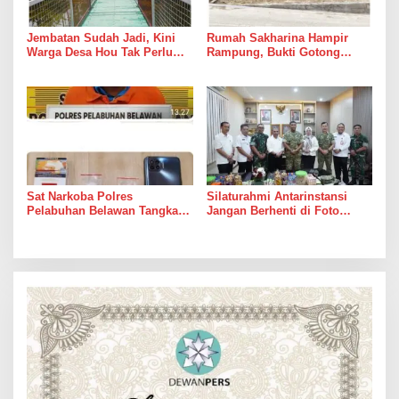
Jembatan Sudah Jadi, Kini
Rumah Sakharina Hampir
Warga Desa Hou Tak Perlu
Rampung, Bukti Gotong
Lagi Bertaruh dengan Arus
Royong Masih Lebih Cepat
Sungai
dari Janji Banyak Orang
Sat Narkoba Polres
Silaturahmi Antarinstansi
Pelabuhan Belawan Tangkap
Jangan Berhenti di Foto
Pengedar Sabu di Belawan I
Bersama