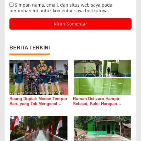
Simpan nama, email, dan situs web saya pada
peramban ini untuk komentar saya berikutnya.
BERITA TERKINI
Ruang Digital: Medan Tempur
Rumah Delizaro Hampir
Baru yang Tak Mengenal
Selesai, Bukti Harapan
Gencatan Senjata
Kadang Datang Bersama
Suara Palu dan Semen