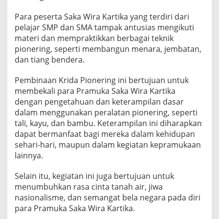
r
i
Para peserta Saka Wira Kartika yang terdiri dari
d
pelajar SMP dan SMA tampak antusias mengikuti
a
materi dan mempraktikkan berbagai teknik
P
pionering, seperti membangun menara, jembatan,
i
o
dan tiang bendera.
n
e
Pembinaan Krida Pionering ini bertujuan untuk
r
membekali para Pramuka Saka Wira Kartika
i
dengan pengetahuan dan keterampilan dasar
n
g
dalam menggunakan peralatan pionering, seperti
K
tali, kayu, dan bambu. Keterampilan ini diharapkan
e
dapat bermanfaat bagi mereka dalam kehidupan
p
sehari-hari, maupun dalam kegiatan kepramukaan
a
lainnya.
d
a
P
Selain itu, kegiatan ini juga bertujuan untuk
r
menumbuhkan rasa cinta tanah air, jiwa
a
nasionalisme, dan semangat bela negara pada diri
m
para Pramuka Saka Wira Kartika.
u
k