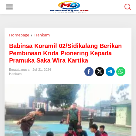
L
e
w
a
t
i
Homepage
/
Hankam
B
k
a
e
Babinsa Koramil 02/Sidikalang Berikan
b
k
i
o
Pembinaan Krida Pionering Kepada
n
n
Pramuka Saka Wira Kartika
s
t
a
e
Bmatabangsa
Juli 21, 2024
K
n
Hankam
o
r
a
m
i
l
0
2
/
S
i