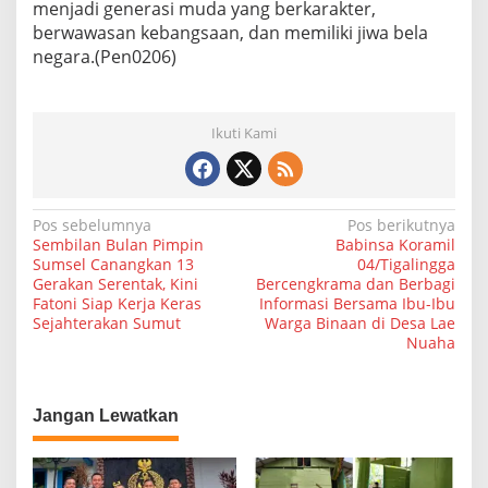
menjadi generasi muda yang berkarakter,
berwawasan kebangsaan, dan memiliki jiwa bela
negara.(Pen0206)
Ikuti Kami
N
Pos sebelumnya
Pos berikutnya
Sembilan Bulan Pimpin
Babinsa Koramil
a
Sumsel Canangkan 13
04/Tigalingga
Gerakan Serentak, Kini
Bercengkrama dan Berbagi
v
Fatoni Siap Kerja Keras
Informasi Bersama Ibu-Ibu
i
Sejahterakan Sumut
Warga Binaan di Desa Lae
Nuaha
g
a
s
Jangan Lewatkan
i
p