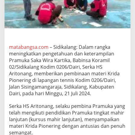
d
i
k
a
l
a
n
g
B
matabangsa.com
– Sidikalang: Dalam rangka
e
meningkatkan pengetahuan dan keterampilan
r
Pramuka Saka Wira Kartika, Babinsa Koramil
i
02/Sidikalang Kodim 0206/Dairi, Serka HS
k
Aritonang, memberikan pembinaan materi Krida
a
n
Pionering di lapangan tennis Kodim 0206/Dairi,
P
Jalan Sisingamangaraja, Sidikalang, Kabupaten
e
Dairi, pada hari Minggu, 21 Juli 2024.
m
b
Serka HS Aritonang, selaku pembina Pramuka yang
i
n
telah mengikuti pendidikan Pramuka tingkat mahir
a
lanjutan (kursus mahir lanjutan), menyampaikan
a
materi Krida Pionering dengan antusias dan penuh
n
semangat.
K