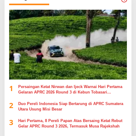
1
Persaingan Ketat Nirwan dan Ijeck Warnai Hari Pertama
Gelaran APRC 2026 Round 3 di Kebun Tobasari
Simalungun
2
Duo Pereli Indonesia Siap Bertarung di APRC Sumatera
Utara Usung Misi Besar
3
Hari Pertama, 8 Pereli Papan Atas Bersaing Ketat Rebut
Gelar APRC Round 3 2026, Termasuk Musa Rajekshah