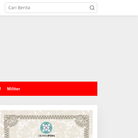
tutup
f
Militer