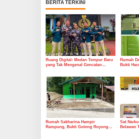
BERITA TERKINI
Ruang Digital: Medan Tempur Baru
Rumah Del
yang Tak Mengenal Gencatan
Bukti Ha
Senjata
Bersama 
Rumah Sakharina Hampir
Sat Narko
Rampung, Bukti Gotong Royong
Belawan 
Masih Lebih Cepat dari Janji
Belawan I
Banyak Orang