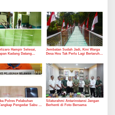
izaro Hampir Selesai,
Jembatan Sudah Jadi, Kini Warga
rapan Kadang Datang
Desa Hou Tak Perlu Lagi Bertaruh
Suara Palu dan Semen
dengan Arus Sungai
ba Polres Pelabuhan
Silaturahmi Antarinstansi Jangan
Tangkap Pengedar Sabu di
Berhenti di Foto Bersama