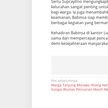
Sertu Suprayitno mengungkapk
L
kelurahan sangat penting unt
u
r
bagi warga. Ia juga menambahk
a
keamanan, Babinsa siap memb
h
berbagai kegiatan yang berman
S
e
Kehadiran Babinsa di kantor L
k
i
sama dan mempercepat pencap
p
demi kesejahteraan masyarakat
B
e
r
s
a
m
a
P
N
Pos sebelumnya
e
Warga Tanjung Morawa Hilang Han
r
a
Sungai Blumai, Pencarian Masih Be
a
n
v
g
i
k
a