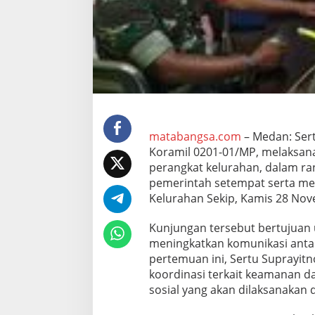
S
u
p
r
a
y
i
t
n
o
,
matabangsa.com
– Medan: Sert
S
Koramil 0201-01/MP, melaksana
a
perangkat kelurahan, dalam r
m
pemerintah setempat serta m
b
a
Kelurahan Sekip, Kamis 28 No
n
g
Kunjungan tersebut bertujuan
i
meningkatkan komunikasi anta
K
pertemuan ini, Sertu Suprayit
a
n
koordinasi terkait keamanan d
t
sosial yang akan dilaksanakan d
o
r