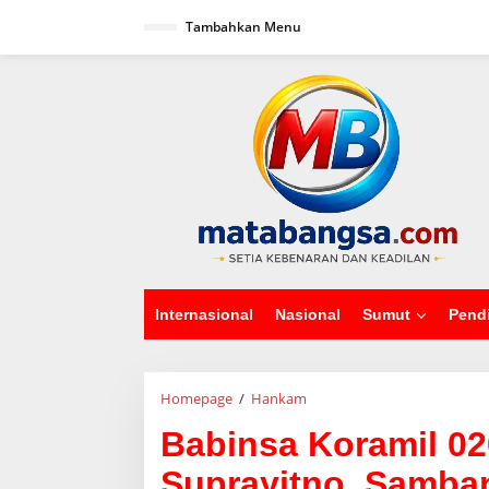
L
Tambahkan Menu
e
w
a
tutup
t
i
k
e
k
o
n
t
e
n
Internasional
Nasional
Sumut
Pend
Homepage
/
Hankam
B
a
Babinsa Koramil 02
b
i
Suprayitno, Samban
n