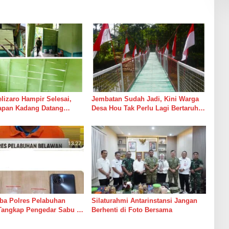
izaro Hampir Selesai,
Jembatan Sudah Jadi, Kini Warga
rapan Kadang Datang
Desa Hou Tak Perlu Lagi Bertaruh
Suara Palu dan Semen
dengan Arus Sungai
ba Polres Pelabuhan
Silaturahmi Antarinstansi Jangan
Tangkap Pengedar Sabu di
Berhenti di Foto Bersama