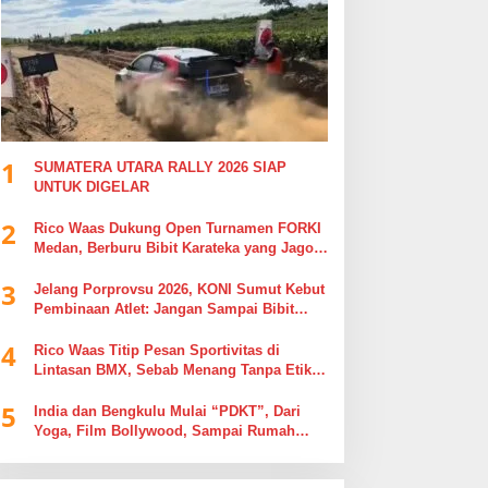
1
SUMATERA UTARA RALLY 2026 SIAP
UNTUK DIGELAR
2
Rico Waas Dukung Open Turnamen FORKI
Medan, Berburu Bibit Karateka yang Jago
di Arena, Bukan Jago Berdebat di Kolom
3
Komentar
Jelang Porprovsu 2026, KONI Sumut Kebut
Pembinaan Atlet: Jangan Sampai Bibit
Emas Pindah Jersey
4
Rico Waas Titip Pesan Sportivitas di
Lintasan BMX, Sebab Menang Tanpa Etika
Tak Ada Gunanya
5
India dan Bengkulu Mulai “PDKT”, Dari
Yoga, Film Bollywood, Sampai Rumah
Sakit