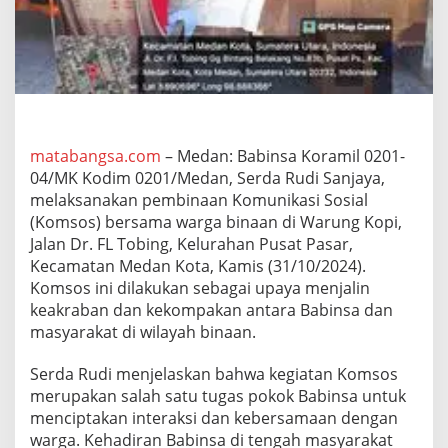
0
4
/
M
K
J
a
l
i
matabangsa.com
– Medan: Babinsa Koramil 0201-
n
04/MK Kodim 0201/Medan, Serda Rudi Sanjaya,
K
melaksanakan pembinaan Komunikasi Sosial
e
(Komsos) bersama warga binaan di Warung Kopi,
a
Jalan Dr. FL Tobing, Kelurahan Pusat Pasar,
k
r
Kecamatan Medan Kota, Kamis (31/10/2024).
a
Komsos ini dilakukan sebagai upaya menjalin
b
keakraban dan kekompakan antara Babinsa dan
a
masyarakat di wilayah binaan.
n
d
e
Serda Rudi menjelaskan bahwa kegiatan Komsos
n
merupakan salah satu tugas pokok Babinsa untuk
g
menciptakan interaksi dan kebersamaan dengan
a
warga. Kehadiran Babinsa di tengah masyarakat
n