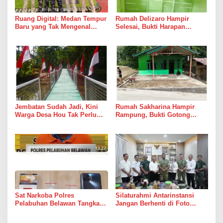
Ruang Digital: Medan Tempur
Rumah Delizaro Hampir
Baru yang Tak Mengenal
Selesai, Bukti Harapan
Gencatan Senjata
Kadang Datang Bersama
Suara Palu dan Semen
Jembatan Sudah Jadi, Kini
Rumah Sakharina Hampir
Warga Desa Hou Tak Perlu
Rampung, Bukti Gotong
Lagi Bertaruh dengan Arus
Royong Masih Lebih Cepat
Sungai
dari Janji Banyak Orang
Sat Narkoba Polres
Silaturahmi Antarinstansi
Pelabuhan Belawan Tangkap
Jangan Berhenti di Foto
Pengedar Sabu di Belawan I
Bersama