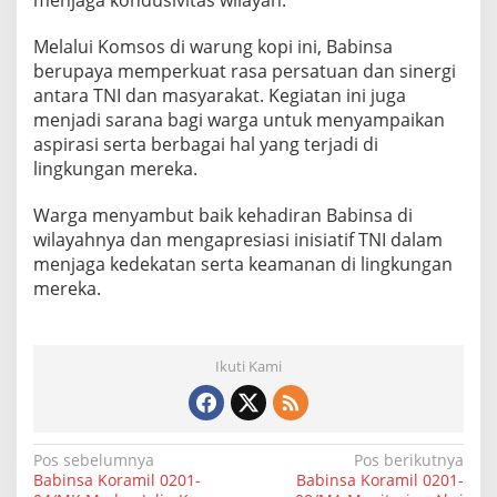
menjaga kondusivitas wilayah.
o
p
Melalui Komsos di warung kopi ini, Babinsa
i
berupaya memperkuat rasa persatuan dan sinergi
antara TNI dan masyarakat. Kegiatan ini juga
menjadi sarana bagi warga untuk menyampaikan
aspirasi serta berbagai hal yang terjadi di
lingkungan mereka.
Warga menyambut baik kehadiran Babinsa di
wilayahnya dan mengapresiasi inisiatif TNI dalam
menjaga kedekatan serta keamanan di lingkungan
mereka.
Ikuti Kami
N
Pos sebelumnya
Pos berikutnya
Babinsa Koramil 0201-
Babinsa Koramil 0201-