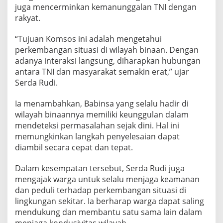
W
juga mencerminkan kemanunggalan TNI dengan
a
rakyat.
r
g
“Tujuan Komsos ini adalah mengetahui
a
perkembangan situasi di wilayah binaan. Dengan
L
e
adanya interaksi langsung, diharapkan hubungan
w
antara TNI dan masyarakat semakin erat,” ujar
a
Serda Rudi.
t
K
Ia menambahkan, Babinsa yang selalu hadir di
o
m
wilayah binaannya memiliki keunggulan dalam
s
mendeteksi permasalahan sejak dini. Hal ini
o
memungkinkan langkah penyelesaian dapat
s
diambil secara cepat dan tepat.
d
i
W
Dalam kesempatan tersebut, Serda Rudi juga
a
mengajak warga untuk selalu menjaga keamanan
r
dan peduli terhadap perkembangan situasi di
u
lingkungan sekitar. Ia berharap warga dapat saling
n
mendukung dan membantu satu sama lain dalam
g
K