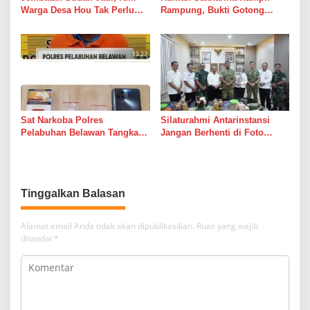
Warga Desa Hou Tak Perlu
Rampung, Bukti Gotong
Lagi Bertaruh dengan Arus
Royong Masih Lebih Cepat
Sungai
dari Janji Banyak Orang
Sat Narkoba Polres
Silaturahmi Antarinstansi
Pelabuhan Belawan Tangkap
Jangan Berhenti di Foto
Pengedar Sabu di Belawan I
Bersama
Tinggalkan Balasan
Alamat email Anda tidak akan dipublikasikan.
Ruas yang wajib
ditandai
*