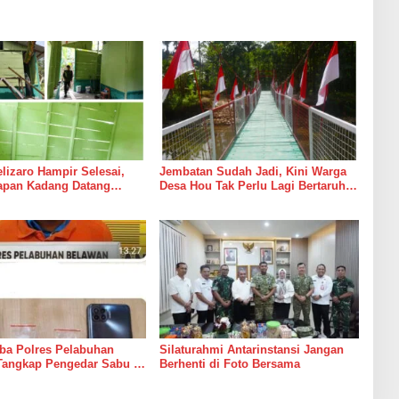
izaro Hampir Selesai,
Jembatan Sudah Jadi, Kini Warga
rapan Kadang Datang
Desa Hou Tak Perlu Lagi Bertaruh
Suara Palu dan Semen
dengan Arus Sungai
ba Polres Pelabuhan
Silaturahmi Antarinstansi Jangan
Tangkap Pengedar Sabu di
Berhenti di Foto Bersama