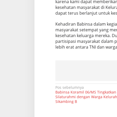
karena kami dapat memberikan
a
kesehatan masyarakat di Kelura
n
d
dapat terus berlanjut untuk ke
u
d
Kehadiran Babinsa dalam kegiat
i
masyarakat setempat yang mer
K
kesehatan keluarga mereka. D
e
l
partisipasi masyarakat dalam
u
lebih erat antara TNI dan warga
r
a
h
a
n
T
g
.
N
Pos sebelumnya
G
Babinsa Koramil 06/MS Tingkatkan
u
a
Silaturahmi dengan Warga Kelurah
s
Sikambing B
t
v
a
i