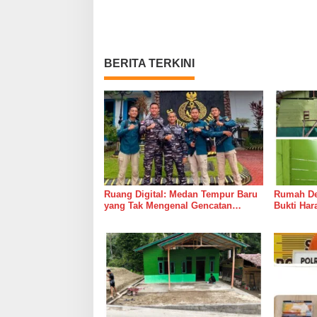
BERITA TERKINI
Ruang Digital: Medan Tempur Baru
Rumah Del
yang Tak Mengenal Gencatan
Bukti Ha
Senjata
Bersama 