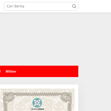
tutup
f
Militer