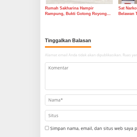
Rumah Sakharina Hampir
Sat Narko
Rampung, Bukti Gotong Royong
Belawan 
Masih Lebih Cepat dari Janji
Belawan I
Banyak Orang
Tinggalkan Balasan
Alamat email Anda tidak akan dipublikasikan.
Ruas yan
Simpan nama, email, dan situs web saya 