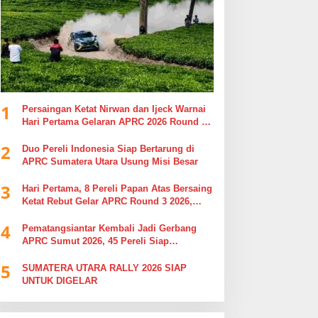
1
Persaingan Ketat Nirwan dan Ijeck Warnai
Hari Pertama Gelaran APRC 2026 Round 3
di Kebun Tobasari Simalungun
2
Duo Pereli Indonesia Siap Bertarung di
APRC Sumatera Utara Usung Misi Besar
3
Hari Pertama, 8 Pereli Papan Atas Bersaing
Ketat Rebut Gelar APRC Round 3 2026,
Termasuk Musa Rajekshah
4
Pematangsiantar Kembali Jadi Gerbang
APRC Sumut 2026, 45 Pereli Siap
Taklukkan Lintasan Kebun Tobasari
5
Kabupaten Simalungun
SUMATERA UTARA RALLY 2026 SIAP
UNTUK DIGELAR