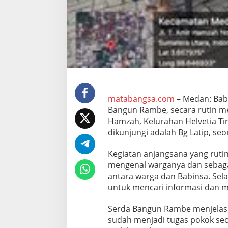
2
0
1
/
M
e
d
a
n
S
e
matabangsa.com
– Medan: Bab
r
Bangun Rambe, secara rutin me
d
Hamzah, Kelurahan Helvetia Ti
a
dikunjungi adalah Bg Latip, se
B
a
n
Kegiatan anjangsana yang rutin
g
mengenal warganya dan sebagai
u
antara warga dan Babinsa. Sela
n
untuk mencari informasi dan m
R
a
m
Serda Bangun Rambe menjelask
b
sudah menjadi tugas pokok seo
e