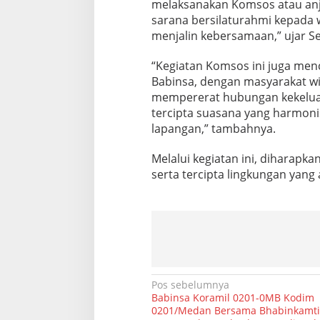
melaksanakan Komsos atau anj
R
sarana bersilaturahmi kepada w
u
t
menjalin kebersamaan,” ujar 
i
n
“Kegiatan Komsos ini juga me
S
Babinsa, dengan masyarakat wil
a
mempererat hubungan kekeluar
m
b
tercipta suasana yang harmoni
a
lapangan,” tambahnya.
n
g
Melalui kegiatan ini, diharapk
i
serta tercipta lingkungan yang
W
a
r
g
a
B
i
n
a
N
Pos sebelumnya
a
Babinsa Koramil 0201-0MB Kodim
n
a
0201/Medan Bersama Bhabinkamt