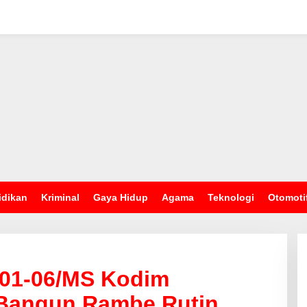
idikan
Kriminal
Gaya Hidup
Agama
Teknologi
Otomoti
201-06/MS Kodim
 Bangun Rambe Rutin