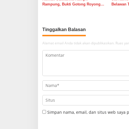
Rampung, Bukti Gotong Royong
Belawan 
Masih Lebih Cepat dari Janji
Belawan I
Banyak Orang
Tinggalkan Balasan
Alamat email Anda tidak akan dipublikasikan.
Ruas yan
Simpan nama, email, dan situs web saya 