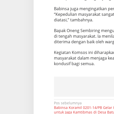
n
t
Babinsa juga mengingatkan pent
u
“Kepedulian masyarakat sanga
k
diatasi,” tambahnya.
J
a
Bapak Oneng Sembiring mengu
g
a
di tengah masyarakat. Ia meni
K
diterima dengan baik oleh warg
a
m
Kegiatan Komsos ini diharapk
t
masyarakat dalam menjaga kea
i
b
kondusif bagi semua.
m
a
s
N
Pos sebelumnya
Babinsa Koramil 0201-14/PB Gelar
a
untuk Jaga Kamtibmas di Desa Bat