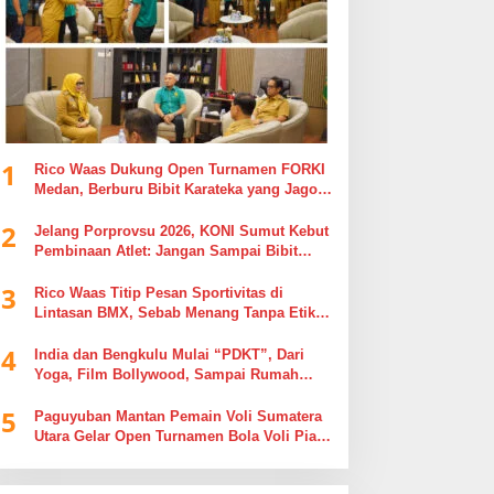
1
Rico Waas Dukung Open Turnamen FORKI
Medan, Berburu Bibit Karateka yang Jago
di Arena, Bukan Jago Berdebat di Kolom
2
Komentar
Jelang Porprovsu 2026, KONI Sumut Kebut
Pembinaan Atlet: Jangan Sampai Bibit
Emas Pindah Jersey
3
Rico Waas Titip Pesan Sportivitas di
Lintasan BMX, Sebab Menang Tanpa Etika
Tak Ada Gunanya
4
India dan Bengkulu Mulai “PDKT”, Dari
Yoga, Film Bollywood, Sampai Rumah
Sakit
5
Paguyuban Mantan Pemain Voli Sumatera
Utara Gelar Open Turnamen Bola Voli Piala
Dandenpom I/5 Cup Putra Putri