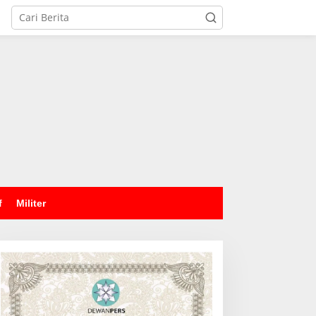
tutup
f
Militer