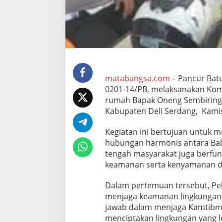
o
m
s
o
s
d
i
D
e
matabangsa.com
– Pancur Batu
s
0201-14/PB, melaksanakan Komu
a
rumah Bapak Oneng Sembiring,
B
Kabupaten Deli Serdang, Kamis
i
n
t
Kegiatan ini bertujuan untuk m
a
hubungan harmonis antara Babi
n
tengah masyarakat juga berfu
g
keamanan serta kenyamanan di
M
e
r
Dalam pertemuan tersebut, P
i
menjaga keamanan lingkungan.
a
jawab dalam menjaga Kamtibmas
h
menciptakan lingkungan yang 
u