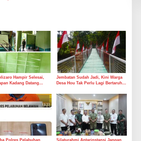
izaro Hampir Selesai,
Jembatan Sudah Jadi, Kini Warga
rapan Kadang Datang
Desa Hou Tak Perlu Lagi Bertaruh
Suara Palu dan Semen
dengan Arus Sungai
ba Polres Pelabuhan
Silaturahmi Antarinstansi Jangan