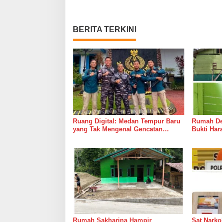
BERITA TERKINI
Ruang Digital: Medan Tempur Baru
Rumah Del
yang Tak Mengenal Gencatan
Bukti Ha
Senjata
Bersama 
Rumah Sakharina Hampir
Sat Narko