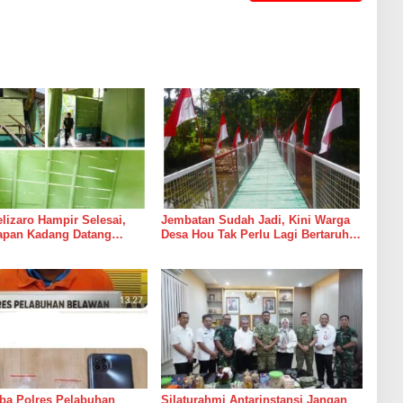
izaro Hampir Selesai,
Jembatan Sudah Jadi, Kini Warga
rapan Kadang Datang
Desa Hou Tak Perlu Lagi Bertaruh
Suara Palu dan Semen
dengan Arus Sungai
ba Polres Pelabuhan
Silaturahmi Antarinstansi Jangan