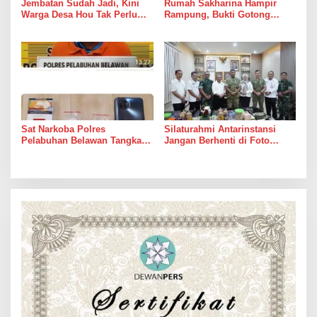
Jembatan Sudah Jadi, Kini
Rumah Sakharina Hampir
Warga Desa Hou Tak Perlu
Rampung, Bukti Gotong
Lagi Bertaruh dengan Arus
Royong Masih Lebih Cepat
Sungai
dari Janji Banyak Orang
Sat Narkoba Polres
Silaturahmi Antarinstansi
Pelabuhan Belawan Tangkap
Jangan Berhenti di Foto
Pengedar Sabu di Belawan I
Bersama