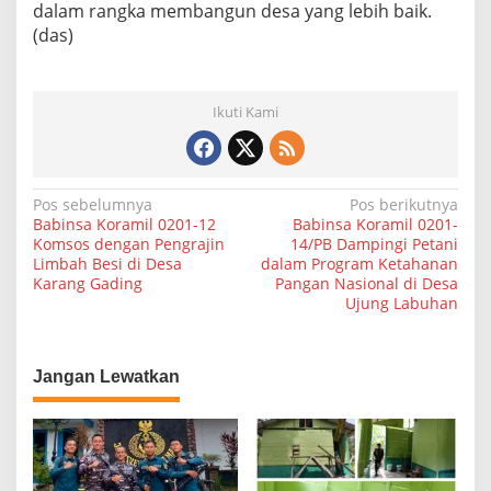
dalam rangka membangun desa yang lebih baik.
(das)
Ikuti Kami
N
Pos sebelumnya
Pos berikutnya
Babinsa Koramil 0201-12
Babinsa Koramil 0201-
a
Komsos dengan Pengrajin
14/PB Dampingi Petani
Limbah Besi di Desa
dalam Program Ketahanan
v
Karang Gading
Pangan Nasional di Desa
i
Ujung Labuhan
g
a
Jangan Lewatkan
s
i
p
o