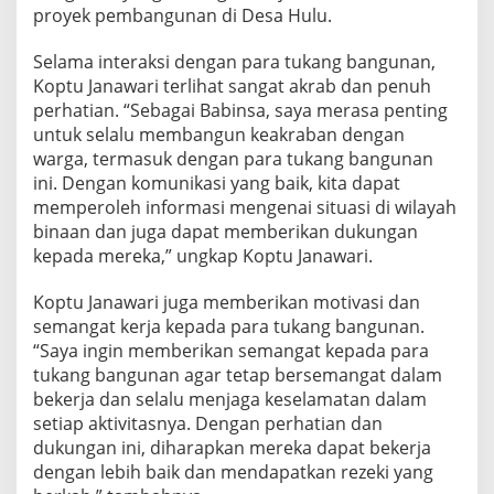
a
proyek pembangunan di Desa Hulu.
n
g
Selama interaksi dengan para tukang bangunan,
B
Koptu Janawari terlihat sangat akrab dan penuh
a
perhatian. “Sebagai Babinsa, saya merasa penting
n
g
untuk selalu membangun keakraban dengan
u
warga, termasuk dengan para tukang bangunan
n
ini. Dengan komunikasi yang baik, kita dapat
a
memperoleh informasi mengenai situasi di wilayah
n
binaan dan juga dapat memberikan dukungan
d
i
kepada mereka,” ungkap Koptu Janawari.
D
e
Koptu Janawari juga memberikan motivasi dan
s
semangat kerja kepada para tukang bangunan.
a
“Saya ingin memberikan semangat kepada para
H
u
tukang bangunan agar tetap bersemangat dalam
l
bekerja dan selalu menjaga keselamatan dalam
u
setiap aktivitasnya. Dengan perhatian dan
P
dukungan ini, diharapkan mereka dapat bekerja
a
n
dengan lebih baik dan mendapatkan rezeki yang
c