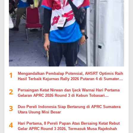
1
Mengandalkan Pembalap Potensial, AHSRT Optimis Raih
Hasil Terbaik Kejurnas Rally 2026 Putaran 4 di Sumatera
Utara
2
Persaingan Ketat Nirwan dan Ijeck Warnai Hari Pertama
Gelaran APRC 2026 Round 3 di Kebun Tobasari
Simalungun
3
Duo Pereli Indonesia Siap Bertarung di APRC Sumatera
Utara Usung Misi Besar
4
Hari Pertama, 8 Pereli Papan Atas Bersaing Ketat Rebut
Gelar APRC Round 3 2026, Termasuk Musa Rajekshah