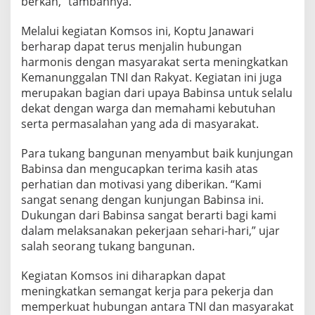
berkah,” tambahnya.
u
r
Melalui kegiatan Komsos ini, Koptu Janawari
B
berharap dapat terus menjalin hubungan
a
t
harmonis dengan masyarakat serta meningkatkan
u
Kemanunggalan TNI dan Rakyat. Kegiatan ini juga
merupakan bagian dari upaya Babinsa untuk selalu
dekat dengan warga dan memahami kebutuhan
serta permasalahan yang ada di masyarakat.
Para tukang bangunan menyambut baik kunjungan
Babinsa dan mengucapkan terima kasih atas
perhatian dan motivasi yang diberikan. “Kami
sangat senang dengan kunjungan Babinsa ini.
Dukungan dari Babinsa sangat berarti bagi kami
dalam melaksanakan pekerjaan sehari-hari,” ujar
salah seorang tukang bangunan.
Kegiatan Komsos ini diharapkan dapat
meningkatkan semangat kerja para pekerja dan
memperkuat hubungan antara TNI dan masyarakat