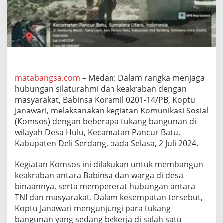
1
4
/
P
B
J
a
l
i
matabangsa.com
– Medan: Dalam rangka menjaga
n
hubungan silaturahmi dan keakraban dengan
K
masyarakat, Babinsa Koramil 0201-14/PB, Koptu
o
Janawari, melaksanakan kegiatan Komunikasi Sosial
m
(Komsos) dengan beberapa tukang bangunan di
s
o
wilayah Desa Hulu, Kecamatan Pancur Batu,
s
Kabupaten Deli Serdang, pada Selasa, 2 Juli 2024.
d
e
Kegiatan Komsos ini dilakukan untuk membangun
n
keakraban antara Babinsa dan warga di desa
g
a
binaannya, serta mempererat hubungan antara
n
TNI dan masyarakat. Dalam kesempatan tersebut,
T
Koptu Janawari mengunjungi para tukang
u
bangunan yang sedang bekerja di salah satu
k