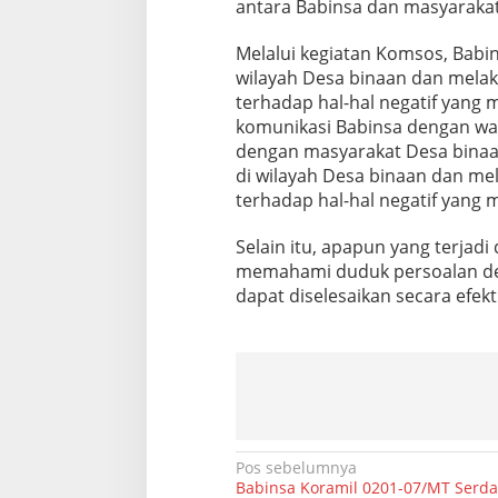
antara Babinsa dan masyarakat
d
e
Melalui kegiatan Komsos, Babi
n
g
wilayah Desa binaan dan melak
a
terhadap hal-hal negatif yang
n
komunikasi Babinsa dengan wa
W
dengan masyarakat Desa binaa
a
r
di wilayah Desa binaan dan mel
g
terhadap hal-hal negatif yang
a
D
Selain itu, apapun yang terjad
e
memahami duduk persoalan den
s
a
dapat diselesaikan secara efekt
K
e
d
a
i
D
u
r
N
Pos sebelumnya
i
Babinsa Koramil 0201-07/MT Serda 
a