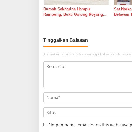
Rumah Sakharina Hampir
Sat Narko
Rampung, Bukti Gotong Royong
Belawan 
Masih Lebih Cepat dari Janji
Belawan I
Banyak Orang
Tinggalkan Balasan
Alamat email Anda tidak akan dipublikasikan.
Ruas yan
Simpan nama, email, dan situs web saya 