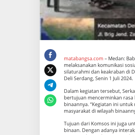
e
r
k
a
M
A
m
i
n
J
a
matabangsa.com
– Medan: Babi
l
melaksanakan komunikasi sosi
i
silaturahmi dan keakraban di 
n
Deli Serdang, Senin 1 Juli 2024.
S
i
l
Dalam kegiatan tersebut, Ser
a
bertujuan mencerminkan rasa 
t
binaannya. “Kegiatan ini untu
u
masyarakat di wilayah binaanny
r
a
h
Tujuan dari Komsos ini juga u
m
binaan. Dengan adanya interak
i