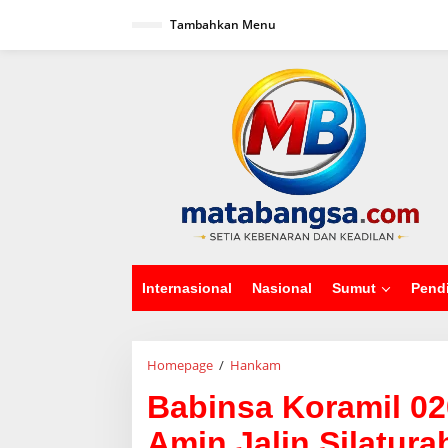
L
Tambahkan Menu
e
w
a
tutup
t
i
k
e
k
o
n
t
e
n
Internasional
Nasional
Sumut
Pend
Homepage
/
Hankam
B
a
Babinsa Koramil 02
b
i
Amin Jalin Silatur
n