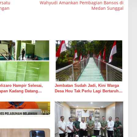
rsatu
Wahyudi Amankan Pembagian Bansos di
ungan
Medan Sunggal
izaro Hampir Selesai,
Jembatan Sudah Jadi, Kini Warga
rapan Kadang Datang
Desa Hou Tak Perlu Lagi Bertaruh
Suara Palu dan Semen
dengan Arus Sungai