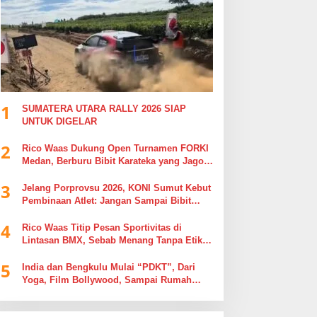
1
SUMATERA UTARA RALLY 2026 SIAP
UNTUK DIGELAR
2
Rico Waas Dukung Open Turnamen FORKI
Medan, Berburu Bibit Karateka yang Jago
di Arena, Bukan Jago Berdebat di Kolom
3
Komentar
Jelang Porprovsu 2026, KONI Sumut Kebut
Pembinaan Atlet: Jangan Sampai Bibit
Emas Pindah Jersey
4
Rico Waas Titip Pesan Sportivitas di
Lintasan BMX, Sebab Menang Tanpa Etika
Tak Ada Gunanya
5
India dan Bengkulu Mulai “PDKT”, Dari
Yoga, Film Bollywood, Sampai Rumah
Sakit