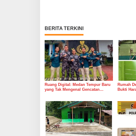
BERITA TERKINI
Ruang Digital: Medan Tempur Baru
Rumah Del
yang Tak Mengenal Gencatan
Bukti Ha
Senjata
Bersama 