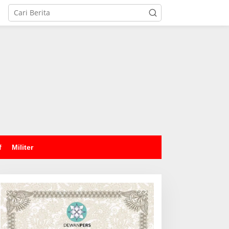
tutup
f
Militer