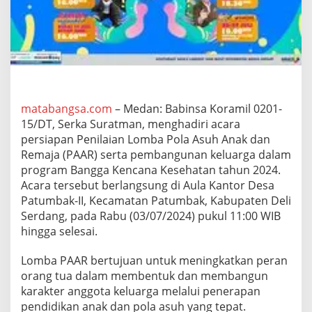
1
5
/
D
T
H
a
d
i
matabangsa.com
– Medan: Babinsa Koramil 0201-
r
15/DT, Serka Suratman, menghadiri acara
i
persiapan Penilaian Lomba Pola Asuh Anak dan
P
Remaja (PAAR) serta pembangunan keluarga dalam
e
program Bangga Kencana Kesehatan tahun 2024.
r
s
Acara tersebut berlangsung di Aula Kantor Desa
i
Patumbak-II, Kecamatan Patumbak, Kabupaten Deli
a
Serdang, pada Rabu (03/07/2024) pukul 11:00 WIB
p
hingga selesai.
a
n
L
Lomba PAAR bertujuan untuk meningkatkan peran
o
orang tua dalam membentuk dan membangun
m
karakter anggota keluarga melalui penerapan
b
pendidikan anak dan pola asuh yang tepat.
a