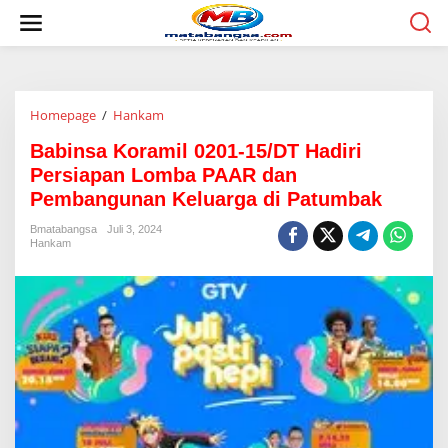
L
e
w
a
t
i
Homepage
/
Hankam
B
k
a
e
Babinsa Koramil 0201-15/DT Hadiri
b
k
i
o
Persiapan Lomba PAAR dan
n
n
Pembangunan Keluarga di Patumbak
s
t
a
e
Bmatabangsa
Juli 3, 2024
K
n
Hankam
o
r
a
m
i
l
0
2
0
1
-