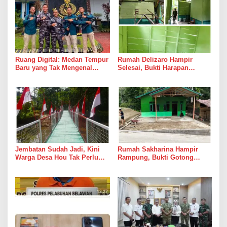
Ruang Digital: Medan Tempur
Rumah Delizaro Hampir
Baru yang Tak Mengenal
Selesai, Bukti Harapan
Gencatan Senjata
Kadang Datang Bersama
Suara Palu dan Semen
Jembatan Sudah Jadi, Kini
Rumah Sakharina Hampir
Warga Desa Hou Tak Perlu
Rampung, Bukti Gotong
Lagi Bertaruh dengan Arus
Royong Masih Lebih Cepat
Sungai
dari Janji Banyak Orang