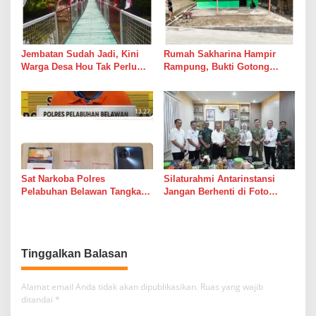
Jembatan Sudah Jadi, Kini
Rumah Sakharina Hampir
Warga Desa Hou Tak Perlu
Rampung, Bukti Gotong
Lagi Bertaruh dengan Arus
Royong Masih Lebih Cepat
Sungai
dari Janji Banyak Orang
Sat Narkoba Polres
Silaturahmi Antarinstansi
Pelabuhan Belawan Tangkap
Jangan Berhenti di Foto
Pengedar Sabu di Belawan I
Bersama
Tinggalkan Balasan
Alamat email Anda tidak akan dipublikasikan.
Ruas yang wajib
ditandai
*