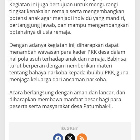
P
Kegiatan ini juga bertujuan untuk mengurangi
A
tingkat kenakalan remaja serta mengembangkan
A
potensi anak agar menjadi individu yang mandiri,
R
bertanggung jawab, dan mampu mengembangkan
d
potensinya di usia remaja.
a
n
P
Dengan adanya kegiatan ini, diharapkan dapat
e
menambah wawasan para kader PKK desa dalam
m
hal pola asuh terhadap anak dan remaja. Babinsa
b
turut berperan dengan memberikan materi
a
n
tentang bahaya narkoba kepada ibu-ibu PKK, guna
g
menjaga keluarga dari ancaman narkoba.
u
n
Acara berlangsung dengan aman dan lancar, dan
a
diharapkan membawa manfaat besar bagi para
n
K
peserta serta masyarakat desa Patumbak-II.
e
l
u
a
Ikuti Kami
r
g