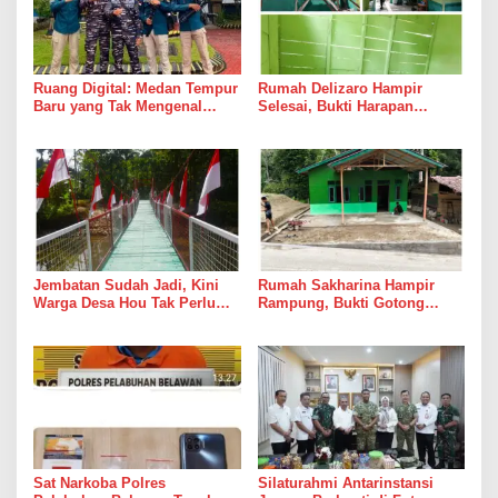
Ruang Digital: Medan Tempur
Rumah Delizaro Hampir
Baru yang Tak Mengenal
Selesai, Bukti Harapan
Gencatan Senjata
Kadang Datang Bersama
Suara Palu dan Semen
Jembatan Sudah Jadi, Kini
Rumah Sakharina Hampir
Warga Desa Hou Tak Perlu
Rampung, Bukti Gotong
Lagi Bertaruh dengan Arus
Royong Masih Lebih Cepat
Sungai
dari Janji Banyak Orang
Sat Narkoba Polres
Silaturahmi Antarinstansi