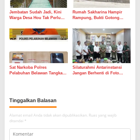
Jembatan Sudah Jadi, Kini
Rumah Sakharina Hampir
Warga Desa Hou Tak Perlu
Rampung, Bukti Gotong
Lagi Bertaruh dengan Arus
Royong Masih Lebih Cepat
Sungai
dari Janji Banyak Orang
Sat Narkoba Polres
Silaturahmi Antarinstansi
Pelabuhan Belawan Tangkap
Jangan Berhenti di Foto
Pengedar Sabu di Belawan I
Bersama
Tinggalkan Balasan
Alamat email Anda tidak akan dipublikasikan.
Ruas yang wajib
ditandai
*