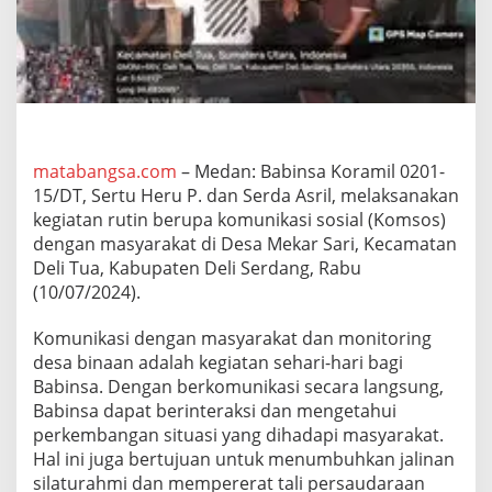
1
5
/
D
T
T
i
n
g
matabangsa.com
– Medan: Babinsa Koramil 0201-
k
15/DT, Sertu Heru P. dan Serda Asril, melaksanakan
a
kegiatan rutin berupa komunikasi sosial (Komsos)
t
dengan masyarakat di Desa Mekar Sari, Kecamatan
k
Deli Tua, Kabupaten Deli Serdang, Rabu
a
n
(10/07/2024).
K
o
Komunikasi dengan masyarakat dan monitoring
m
desa binaan adalah kegiatan sehari-hari bagi
u
Babinsa. Dengan berkomunikasi secara langsung,
n
i
Babinsa dapat berinteraksi dan mengetahui
k
perkembangan situasi yang dihadapi masyarakat.
a
Hal ini juga bertujuan untuk menumbuhkan jalinan
s
silaturahmi dan mempererat tali persaudaraan
i