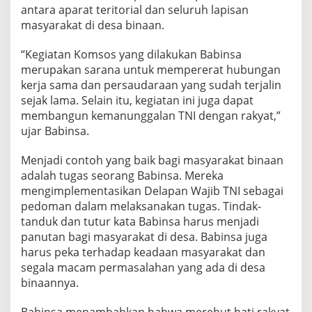
S
antara aparat teritorial dan seluruh lapisan
o
masyarakat di desa binaan.
s
i
“Kegiatan Komsos yang dilakukan Babinsa
a
merupakan sarana untuk mempererat hubungan
l
d
kerja sama dan persaudaraan yang sudah terjalin
e
sejak lama. Selain itu, kegiatan ini juga dapat
n
membangun kemanunggalan TNI dengan rakyat,”
g
ujar Babinsa.
a
n
W
Menjadi contoh yang baik bagi masyarakat binaan
a
adalah tugas seorang Babinsa. Mereka
r
mengimplementasikan Delapan Wajib TNI sebagai
g
pedoman dalam melaksanakan tugas. Tindak-
a
tanduk dan tutur kata Babinsa harus menjadi
D
e
panutan bagi masyarakat di desa. Babinsa juga
s
harus peka terhadap keadaan masyarakat dan
a
segala macam permasalahan yang ada di desa
M
binaannya.
e
k
a