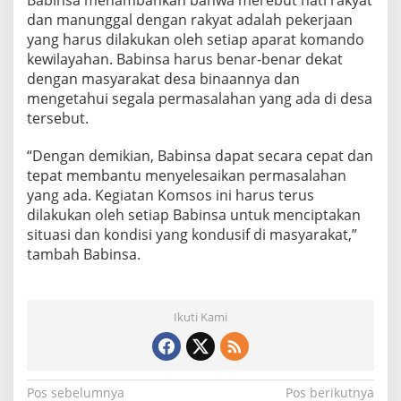
Babinsa menambahkan bahwa merebut hati rakyat
r
dan manunggal dengan rakyat adalah pekerjaan
S
yang harus dilakukan oleh setiap aparat komando
a
kewilayahan. Babinsa harus benar-benar dekat
r
i
dengan masyarakat desa binaannya dan
mengetahui segala permasalahan yang ada di desa
tersebut.
“Dengan demikian, Babinsa dapat secara cepat dan
tepat membantu menyelesaikan permasalahan
yang ada. Kegiatan Komsos ini harus terus
dilakukan oleh setiap Babinsa untuk menciptakan
situasi dan kondisi yang kondusif di masyarakat,”
tambah Babinsa.
Ikuti Kami
N
Pos sebelumnya
Pos berikutnya