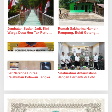
Jembatan Sudah Jadi, Kini
Rumah Sakharina Hampir
Warga Desa Hou Tak Perlu
Rampung, Bukti Gotong
Lagi Bertaruh dengan Arus
Royong Masih Lebih Cepat
Sungai
dari Janji Banyak Orang
Sat Narkoba Polres
Silaturahmi Antarinstansi
Pelabuhan Belawan Tangkap
Jangan Berhenti di Foto
Pengedar Sabu di Belawan I
Bersama