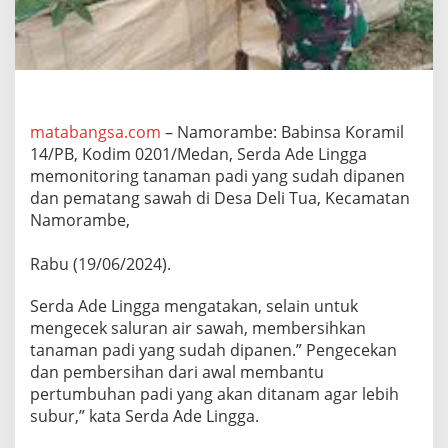
C
e
k
L
a
h
a
matabangsa.com
– Namorambe: Babinsa Koramil
n
14/PB, Kodim 0201/Medan, Serda Ade Lingga
S
a
memonitoring tanaman padi yang sudah dipanen
w
dan pematang sawah di Desa Deli Tua, Kecamatan
a
Namorambe,
h
W
a
Rabu (19/06/2024).
r
g
Serda Ade Lingga mengatakan, selain untuk
a
mengecek saluran air sawah, membersihkan
Y
tanaman padi yang sudah dipanen.” Pengecekan
a
n
dan pembersihan dari awal membantu
g
pertumbuhan padi yang akan ditanam agar lebih
S
subur,” kata Serda Ade Lingga.
u
d