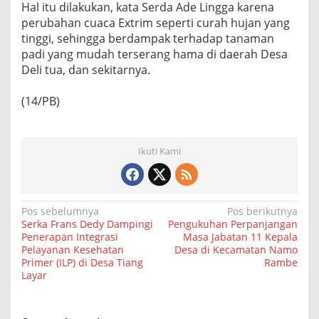
Hal itu dilakukan, kata Serda Ade Lingga karena
a
h
perubahan cuaca Extrim seperti curah hujan yang
S
tinggi, sehingga berdampak terhadap tanaman
e
padi yang mudah terserang hama di daerah Desa
l
Deli tua, dan sekitarnya.
e
s
a
(14/PB)
i
P
a
n
Ikuti Kami
e
n
N
Pos sebelumnya
Pos berikutnya
Serka Frans Dedy Dampingi
Pengukuhan Perpanjangan
a
Penerapan Integrasi
Masa Jabatan 11 Kepala
Pelayanan Kesehatan
Desa di Kecamatan Namo
v
Primer (ILP) di Desa Tiang
Rambe
i
Layar
g
a