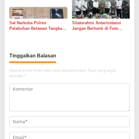
Sat Narkoba Polres
Silaturahmi Antarinstansi
Pelabuhan Belawan Tangkap
Jangan Berhenti di Foto
Pengedar Sabu di Belawan I
Bersama
Tinggalkan Balasan
Alamat email Anda tidak akan dipublikasikan.
Ruas yang wajib
ditandai
*