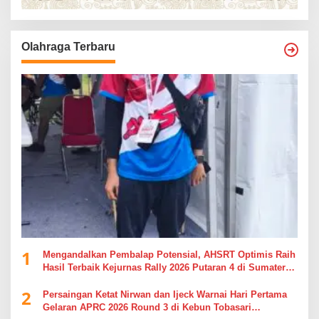
Olahraga Terbaru
1
Mengandalkan Pembalap Potensial, AHSRT Optimis Raih
Hasil Terbaik Kejurnas Rally 2026 Putaran 4 di Sumatera
Utara
2
Persaingan Ketat Nirwan dan Ijeck Warnai Hari Pertama
Gelaran APRC 2026 Round 3 di Kebun Tobasari