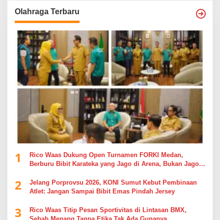
Olahraga Terbaru
1
Rico Waas Dukung Open Turnamen FORKI Medan,
Berburu Bibit Karateka yang Jago di Arena, Bukan Jago
Berdebat di Kolom Komentar
2
Jelang Porprovsu 2026, KONI Sumut Kebut Pembinaan
Atlet: Jangan Sampai Bibit Emas Pindah Jersey
3
Rico Waas Titip Pesan Sportivitas di Lintasan BMX,
Sebab Menang Tanpa Etika Tak Ada Gunanya