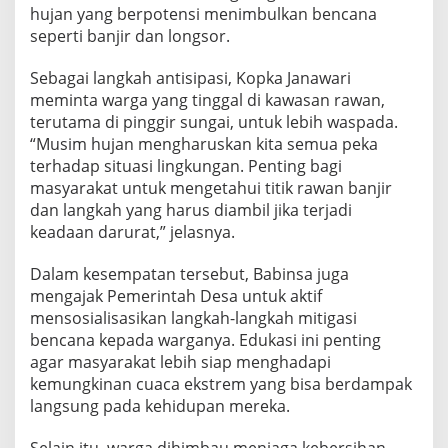
s
hujan yang berpotensi menimbulkan bencana
i
seperti banjir dan longsor.
p
a
Sebagai langkah antisipasi, Kopka Janawari
s
meminta warga yang tinggal di kawasan rawan,
i
C
terutama di pinggir sungai, untuk lebih waspada.
u
“Musim hujan mengharuskan kita semua peka
a
terhadap situasi lingkungan. Penting bagi
c
masyarakat untuk mengetahui titik rawan banjir
a
dan langkah yang harus diambil jika terjadi
E
k
keadaan darurat,” jelasnya.
s
t
Dalam kesempatan tersebut, Babinsa juga
r
mengajak Pemerintah Desa untuk aktif
e
mensosialisasikan langkah-langkah mitigasi
m
bencana kepada warganya. Edukasi ini penting
agar masyarakat lebih siap menghadapi
kemungkinan cuaca ekstrem yang bisa berdampak
langsung pada kehidupan mereka.