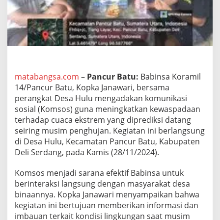
J
a
l
i
n
K
o
m
u
matabangsa.com
–
Pancur Batu:
Babinsa Koramil
n
14/Pancur Batu, Kopka Janawari, bersama
i
perangkat Desa Hulu mengadakan komunikasi
k
sosial (Komsos) guna meningkatkan kewaspadaan
a
terhadap cuaca ekstrem yang diprediksi datang
s
i
seiring musim penghujan. Kegiatan ini berlangsung
S
di Desa Hulu, Kecamatan Pancur Batu, Kabupaten
o
Deli Serdang, pada Kamis (28/11/2024).
s
i
Komsos menjadi sarana efektif Babinsa untuk
a
l
berinteraksi langsung dengan masyarakat desa
A
binaannya. Kopka Janawari menyampaikan bahwa
n
kegiatan ini bertujuan memberikan informasi dan
t
imbauan terkait kondisi lingkungan saat musim
i