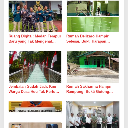
i
p
o
s
Ruang Digital: Medan Tempur
Rumah Delizaro Hampir
Baru yang Tak Mengenal
Selesai, Bukti Harapan
Gencatan Senjata
Kadang Datang Bersama
Suara Palu dan Semen
Jembatan Sudah Jadi, Kini
Rumah Sakharina Hampir
Warga Desa Hou Tak Perlu
Rampung, Bukti Gotong
Lagi Bertaruh dengan Arus
Royong Masih Lebih Cepat
Sungai
dari Janji Banyak Orang