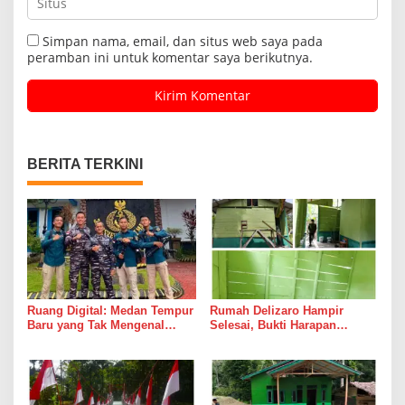
Simpan nama, email, dan situs web saya pada
peramban ini untuk komentar saya berikutnya.
BERITA TERKINI
Ruang Digital: Medan Tempur
Rumah Delizaro Hampir
Baru yang Tak Mengenal
Selesai, Bukti Harapan
Gencatan Senjata
Kadang Datang Bersama
Suara Palu dan Semen