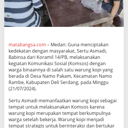
P
e
r
e
r
a
t
H
u
matabangsa.com
– Medan: Guna menciptakan
b
kedekatan dengan masyarakat, Sertu Asmadi,
u
Babinsa dari Koramil 14/PB, melaksanakan
n
kegiatan Komunikasi Sosial (Komsos) dengan
g
warga binaannya di salah satu warung kopi yang
a
n
berada di Desa Namo Pakam, Kecamatan Namo
d
Rambe, Kabupaten Deli Serdang, pada Minggu
e
(21/07/2024).
n
g
Sertu Asmadi memanfaatkan warung kopi sebagai
a
n
tempat untuk melaksanakan Komsos karena
W
warung kopi merupakan tempat berkumpulnya
a
warga setelah bekerja. Warung kopi menjadi
r
tempat strategis untuk berinteraksi dan bertukar
g