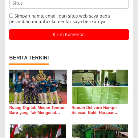
Simpan nama, email, dan situs web saya pada
peramban ini untuk komentar saya berikutnya.
BERITA TERKINI
Ruang Digital: Medan Tempur
Rumah Delizaro Hampir
Baru yang Tak Mengenal
Selesai, Bukti Harapan
Gencatan Senjata
Kadang Datang Bersama
Suara Palu dan Semen