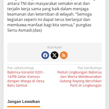
antara TNI dan masyarakat semakin erat dan
terjalin kerja sama yang baik dalam menjaga
keamanan dan ketertiban di wilayah. “Semoga
kegiatan seperti ini dapat terus berlanjut dan
membawa manfaat bagi kita semua,” pungkas
Sertu Asmadi.(das)
Ikuti Kami
N
Pos sebelumnya
Pos berikutnya
Babinsa Koramil 0201-
Peduli Lingkungan Babinsa
a
14/PB Gelar Komsos
dan Warta Melaksanakan
dengan Warga di Desa
Gotong Royong Bersihkan
v
Batu Gemuk
Parit di Lingkungan
i
g
a
Jangan Lewatkan