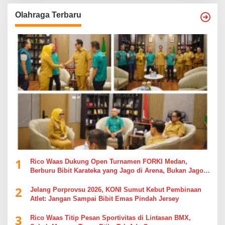
Olahraga Terbaru
1
Rico Waas Dukung Open Turnamen FORKI Medan,
Berburu Bibit Karateka yang Jago di Arena, Bukan Jago
Berdebat di Kolom Komentar
2
Jelang Porprovsu 2026, KONI Sumut Kebut Pembinaan
Atlet: Jangan Sampai Bibit Emas Pindah Jersey
3
Rico Waas Titip Pesan Sportivitas di Lintasan BMX,