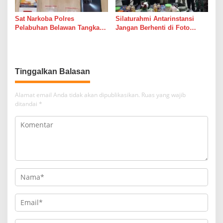
Sat Narkoba Polres
Silaturahmi Antarinstansi
Pelabuhan Belawan Tangkap
Jangan Berhenti di Foto
Pengedar Sabu di Belawan I
Bersama
Tinggalkan Balasan
Alamat email Anda tidak akan dipublikasikan.
Ruas yang wajib
ditandai
*