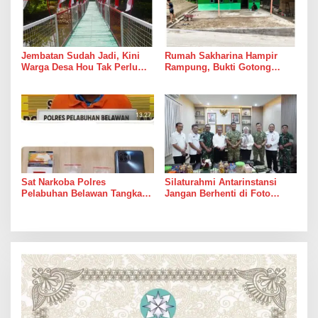
Jembatan Sudah Jadi, Kini
Rumah Sakharina Hampir
Warga Desa Hou Tak Perlu
Rampung, Bukti Gotong
Lagi Bertaruh dengan Arus
Royong Masih Lebih Cepat
Sungai
dari Janji Banyak Orang
Sat Narkoba Polres
Silaturahmi Antarinstansi
Pelabuhan Belawan Tangkap
Jangan Berhenti di Foto
Pengedar Sabu di Belawan I
Bersama