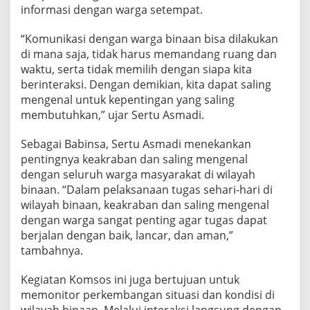
a
informasi dengan warga setempat.
M
e
“Komunikasi dengan warga binaan bisa dilakukan
l
di mana saja, tidak harus memandang ruang dan
a
waktu, serta tidak memilih dengan siapa kita
l
u
berinteraksi. Dengan demikian, kita dapat saling
i
mengenal untuk kepentingan yang saling
K
membutuhkan,” ujar Sertu Asmadi.
o
m
Sebagai Babinsa, Sertu Asmadi menekankan
s
o
pentingnya keakraban dan saling mengenal
s
dengan seluruh warga masyarakat di wilayah
d
binaan. “Dalam pelaksanaan tugas sehari-hari di
i
wilayah binaan, keakraban dan saling mengenal
W
dengan warga sangat penting agar tugas dapat
a
r
berjalan dengan baik, lancar, dan aman,”
u
tambahnya.
n
g
Kegiatan Komsos ini juga bertujuan untuk
K
memonitor perkembangan situasi dan kondisi di
o
p