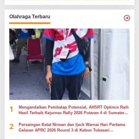
Olahraga Terbaru
1
Mengandalkan Pembalap Potensial, AHSRT Optimis Raih
Hasil Terbaik Kejurnas Rally 2026 Putaran 4 di Sumatera
Utara
2
Persaingan Ketat Nirwan dan Ijeck Warnai Hari Pertama
Gelaran APRC 2026 Round 3 di Kebun Tobasari
Simalungun