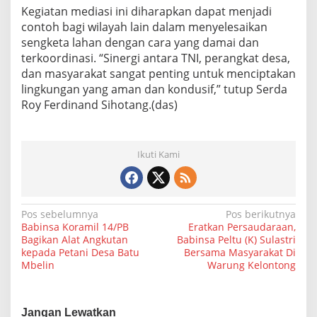
Kegiatan mediasi ini diharapkan dapat menjadi
contoh bagi wilayah lain dalam menyelesaikan
sengketa lahan dengan cara yang damai dan
terkoordinasi. “Sinergi antara TNI, perangkat desa,
dan masyarakat sangat penting untuk menciptakan
lingkungan yang aman dan kondusif,” tutup Serda
Roy Ferdinand Sihotang.(das)
Ikuti Kami
N
Pos sebelumnya
Pos berikutnya
Babinsa Koramil 14/PB
Eratkan Persaudaraan,
a
Bagikan Alat Angkutan
Babinsa Peltu (K) Sulastri
kepada Petani Desa Batu
Bersama Masyarakat Di
v
Mbelin
Warung Kelontong
i
g
Jangan Lewatkan