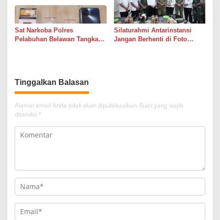
Sat Narkoba Polres
Silaturahmi Antarinstansi
Pelabuhan Belawan Tangkap
Jangan Berhenti di Foto
Pengedar Sabu di Belawan I
Bersama
Tinggalkan Balasan
Alamat email Anda tidak akan dipublikasikan.
Ruas yang wajib
ditandai
*