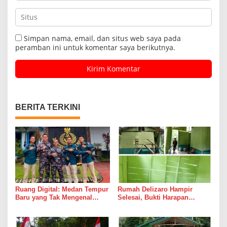
Simpan nama, email, dan situs web saya pada
peramban ini untuk komentar saya berikutnya.
BERITA TERKINI
Ruang Digital: Medan Tempur
Rumah Delizaro Hampir
Baru yang Tak Mengenal
Selesai, Bukti Harapan
Gencatan Senjata
Kadang Datang Bersama
Suara Palu dan Semen