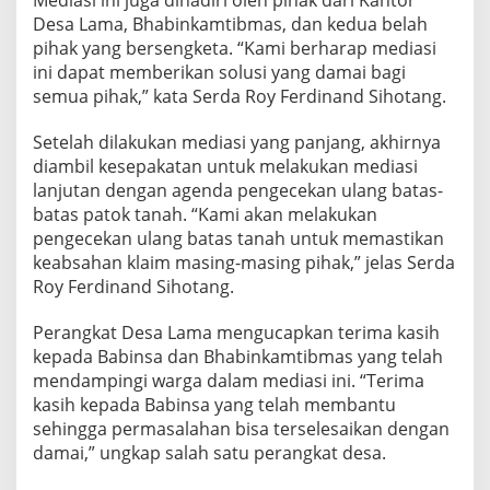
Mediasi ini juga dihadiri oleh pihak dari Kantor
h
Desa Lama, Bhabinkamtibmas, dan kedua belah
a
pihak yang bersengketa. “Kami berharap mediasi
n
ini dapat memberikan solusi yang damai bagi
d
i
semua pihak,” kata Serda Roy Ferdinand Sihotang.
D
e
Setelah dilakukan mediasi yang panjang, akhirnya
s
diambil kesepakatan untuk melakukan mediasi
a
lanjutan dengan agenda pengecekan ulang batas-
L
a
batas patok tanah. “Kami akan melakukan
m
pengecekan ulang batas tanah untuk memastikan
a
keabsahan klaim masing-masing pihak,” jelas Serda
Roy Ferdinand Sihotang.
Perangkat Desa Lama mengucapkan terima kasih
kepada Babinsa dan Bhabinkamtibmas yang telah
mendampingi warga dalam mediasi ini. “Terima
kasih kepada Babinsa yang telah membantu
sehingga permasalahan bisa terselesaikan dengan
damai,” ungkap salah satu perangkat desa.