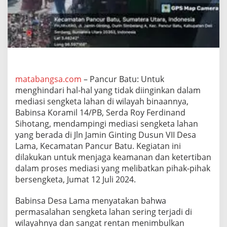
S
e
r
d
a
R
o
y
F
matabangsa.com
– Pancur Batu: Untuk
e
menghindari hal-hal yang tidak diinginkan dalam
r
mediasi sengketa lahan di wilayah binaannya,
d
Babinsa Koramil 14/PB, Serda Roy Ferdinand
i
Sihotang, mendampingi mediasi sengketa lahan
n
a
yang berada di Jln Jamin Ginting Dusun VII Desa
n
Lama, Kecamatan Pancur Batu. Kegiatan ini
d
dilakukan untuk menjaga keamanan dan ketertiban
S
dalam proses mediasi yang melibatkan pihak-pihak
i
h
bersengketa, Jumat 12 Juli 2024.
o
t
Babinsa Desa Lama menyatakan bahwa
a
permasalahan sengketa lahan sering terjadi di
n
wilayahnya dan sangat rentan menimbulkan
g