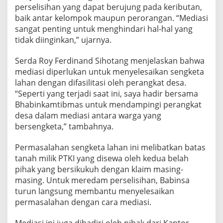
D
perselisihan yang dapat berujung pada keributan,
a
baik antar kelompok maupun perorangan. “Mediasi
m
sangat penting untuk menghindari hal-hal yang
p
tidak diinginkan,” ujarnya.
i
n
g
Serda Roy Ferdinand Sihotang menjelaskan bahwa
i
mediasi diperlukan untuk menyelesaikan sengketa
M
lahan dengan difasilitasi oleh perangkat desa.
e
“Seperti yang terjadi saat ini, saya hadir bersama
d
Bhabinkamtibmas untuk mendampingi perangkat
i
a
desa dalam mediasi antara warga yang
s
bersengketa,” tambahnya.
i
S
Permasalahan sengketa lahan ini melibatkan batas
e
tanah milik PTKI yang disewa oleh kedua belah
n
g
pihak yang bersikukuh dengan klaim masing-
k
masing. Untuk meredam perselisihan, Babinsa
e
turun langsung membantu menyelesaikan
t
permasalahan dengan cara mediasi.
a
L
a