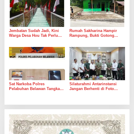
Jembatan Sudah Jadi, Kini
Rumah Sakharina Hampir
Warga Desa Hou Tak Perlu
Rampung, Bukti Gotong
Lagi Bertaruh dengan Arus
Royong Masih Lebih Cepat
Sungai
dari Janji Banyak Orang
Sat Narkoba Polres
Silaturahmi Antarinstansi
Pelabuhan Belawan Tangkap
Jangan Berhenti di Foto
Pengedar Sabu di Belawan I
Bersama