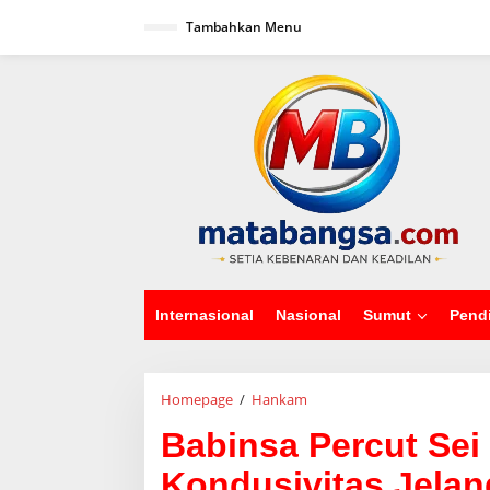
L
Tambahkan Menu
e
w
a
tutup
t
i
k
e
k
o
n
t
e
n
Internasional
Nasional
Sumut
Pend
Homepage
/
Hankam
B
a
Babinsa Percut Sei
b
i
Kondusivitas Jelan
n