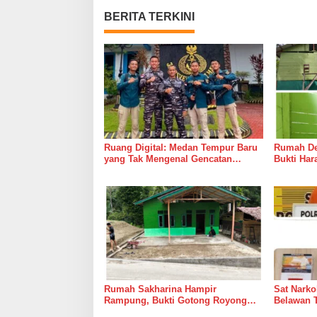
BERITA TERKINI
Ruang Digital: Medan Tempur Baru
Rumah Del
yang Tak Mengenal Gencatan
Bukti Ha
Senjata
Bersama 
Rumah Sakharina Hampir
Sat Narko
Rampung, Bukti Gotong Royong
Belawan 
Masih Lebih Cepat dari Janji
Belawan I