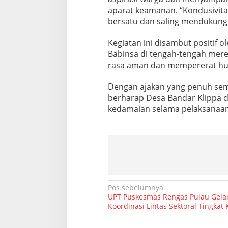
aparat keamanan. “Kondusivitas
bersatu dan saling mendukung
Kegiatan ini disambut positif 
Babinsa di tengah-tengah mer
rasa aman dan mempererat hu
Dengan ajakan yang penuh sem
berharap Desa Bandar Klippa d
kedamaian selama pelaksanaan 
N
Pos sebelumnya
UPT Puskesmas Rengas Pulau Gela
a
Koordinasi Lintas Sektoral Tingka
v