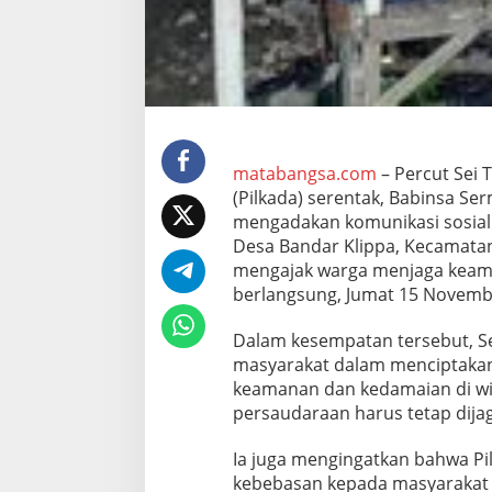
a
g
a
K
o
n
d
u
s
matabangsa.com
– Percut Sei 
i
(Pilkada) serentak, Babinsa Se
v
mengadakan komunikasi sosial
i
Desa Bandar Klippa, Kecamatan 
t
a
mengajak warga menjaga keama
s
berlangsung, Jumat 15 Novemb
J
e
Dalam kesempatan tersebut, S
l
masyarakat dalam menciptakan
a
n
keamanan dan kedamaian di wila
g
persaudaraan harus tetap dijag
P
i
Ia juga mengingatkan bahwa P
l
kebebasan kepada masyarakat 
k