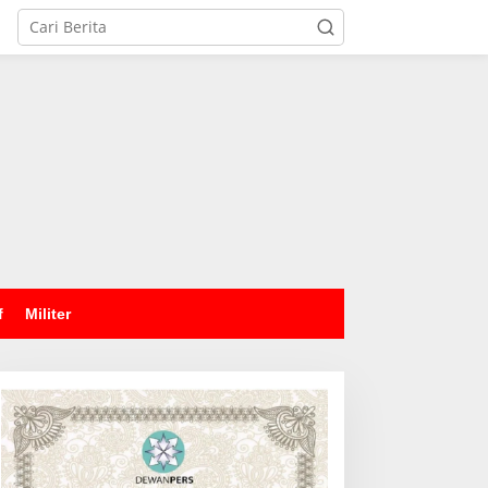
tutup
f
Militer