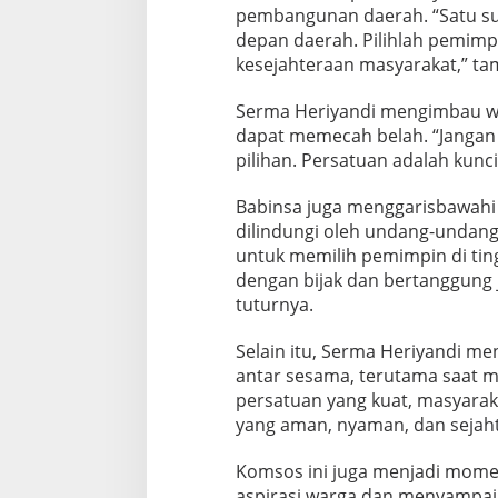
a
pembangunan daerah. “Satu s
d
depan daerah. Pilihlah pemi
a
kesejahteraan masyarakat,” t
Serma Heriyandi mengimbau war
dapat memecah belah. “Jangan 
pilihan. Persatuan adalah kun
Babinsa juga menggarisbawahi
dilindungi oleh undang-undang.
untuk memilih pemimpin di tin
dengan bijak dan bertanggung 
tuturnya.
Selain itu, Serma Heriyandi m
antar sesama, terutama saat
persatuan yang kuat, masyara
yang aman, nyaman, dan sejaht
Komsos ini juga menjadi mome
aspirasi warga dan menyampai