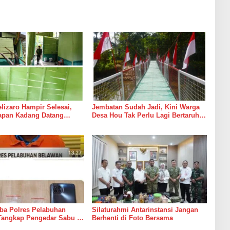
izaro Hampir Selesai,
Jembatan Sudah Jadi, Kini Warga
rapan Kadang Datang
Desa Hou Tak Perlu Lagi Bertaruh
Suara Palu dan Semen
dengan Arus Sungai
ba Polres Pelabuhan
Silaturahmi Antarinstansi Jangan
Tangkap Pengedar Sabu di
Berhenti di Foto Bersama