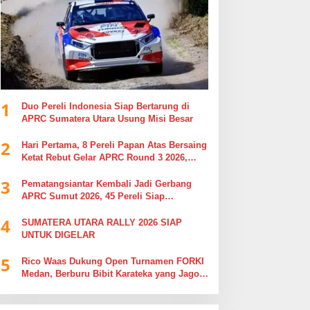
1
Duo Pereli Indonesia Siap Bertarung di
APRC Sumatera Utara Usung Misi Besar
2
Hari Pertama, 8 Pereli Papan Atas Bersaing
Ketat Rebut Gelar APRC Round 3 2026,
Termasuk Musa Rajekshah
3
Pematangsiantar Kembali Jadi Gerbang
APRC Sumut 2026, 45 Pereli Siap
Taklukkan Lintasan Kebun Tobasari
4
Kabupaten Simalungun
SUMATERA UTARA RALLY 2026 SIAP
UNTUK DIGELAR
5
Rico Waas Dukung Open Turnamen FORKI
Medan, Berburu Bibit Karateka yang Jago
di Arena, Bukan Jago Berdebat di Kolom
Komentar