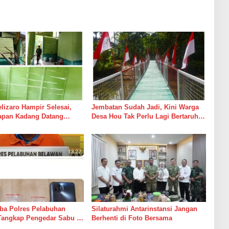
izaro Hampir Selesai,
Jembatan Sudah Jadi, Kini Warga
rapan Kadang Datang
Desa Hou Tak Perlu Lagi Bertaruh
Suara Palu dan Semen
dengan Arus Sungai
ba Polres Pelabuhan
Silaturahmi Antarinstansi Jangan
Tangkap Pengedar Sabu di
Berhenti di Foto Bersama