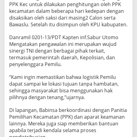
d
PPK Kec untuk dilakukan penghitungan oleh PPK
i
kecamatan dalam beberapa hari kedepan dengan
s
disaksikan oleh saksi dari masing2 Calon serta
t
Bawaslu. Setelah itu disimpun oleh KPU kabupaten.
r
i
b
Danramil 0201-13/PDT Kapten inf.Sabur Utomo
u
Mengatakan pengawalan ini merupakan wujud
s
sinergi TNI dengan berbagai pihak terkait,
i
termasuk pemerintah daerah, Kepolisian, dan
a
penyelenggara Pemilu.
n
K
o
“Kami ingin memastikan bahwa logistik Pemilu
t
dapat sampai ke lokasi tujuan tanpa hambatan,
a
sehingga masyarakat bisa menggunakan hak
k
pilihnya dengan tenang,”ujarnya.
S
u
a
Di lapangan, Babinsa berkoordinasi dengan Panitia
r
Pemilihan Kecamatan (PPK) dan aparat keamanan
a
lainnya. Mereka juga siap memberikan bantuan
P
apabila terjadi kendala selama proses
i
l