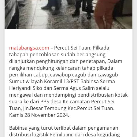
/
P
S
T
D
i
m
0
2
matabangsa.com
– Percut Sei Tuan: Pilkada
0
tahapan pencoblosan sudah berlangsung
1
dilanjutkan penghitungan dan penetapan, Dalam
/
rangka mendukung kelancaran tahap pilkada
M
pemilihan cabup, cawabup cagub dan cawagub
e
d
Sumut wilayah Koramil 13/PST Babinsa Serma
a
Heriyandi Siko dan Serma Agus Salim selalu
n
mengawal dan mendampingi pendistribusian kotak
K
suara ke dari PPS desa Ke camatan Percut Sei
a
w
Tuan, jln.Besar Tembung Kec.Percut Sei Tuan.
a
Kamis 28 November 2024.
l
P
Babinsa yang turut terlibat dalam pengamanan
e
distribusi logistik Pemilu ini. dari desa kegudang
n