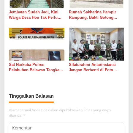
Jembatan Sudah Jadi, Kini
Rumah Sakharina Hampir
Warga Desa Hou Tak Perlu
Rampung, Bukti Gotong
Lagi Bertaruh dengan Arus
Royong Masih Lebih Cepat
Sungai
dari Janji Banyak Orang
Sat Narkoba Polres
Silaturahmi Antarinstansi
Pelabuhan Belawan Tangkap
Jangan Berhenti di Foto
Pengedar Sabu di Belawan I
Bersama
Tinggalkan Balasan
Alamat email Anda tidak akan dipublikasikan.
Ruas yang wajib
ditandai
*