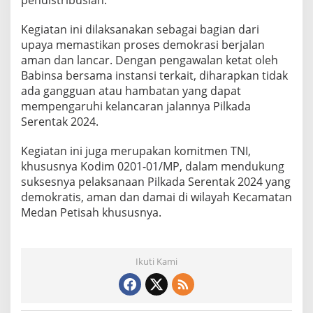
pendistribusian.
k
a
Kegiatan ini dilaksanakan sebagai bagian dari
d
upaya memastikan proses demokrasi berjalan
a
aman dan lancar. Dengan pengawalan ketat oleh
S
e
Babinsa bersama instansi terkait, diharapkan tidak
r
ada gangguan atau hambatan yang dapat
e
mempengaruhi kelancaran jalannya Pilkada
n
Serentak 2024.
t
a
k
Kegiatan ini juga merupakan komitmen TNI,
2
khususnya Kodim 0201-01/MP, dalam mendukung
0
suksesnya pelaksanaan Pilkada Serentak 2024 yang
2
demokratis, aman dan damai di wilayah Kecamatan
4
Medan Petisah khususnya.
Ikuti Kami