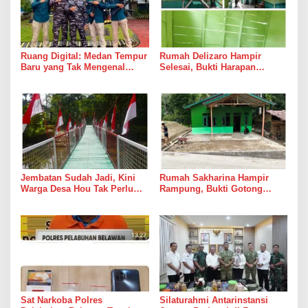
Ruang Digital: Medan Tempur
Rumah Delizaro Hampir
Baru yang Tak Mengenal
Selesai, Bukti Harapan
Gencatan Senjata
Kadang Datang Bersama
Suara Palu dan Semen
Jembatan Sudah Jadi, Kini
Rumah Sakharina Hampir
Warga Desa Hou Tak Perlu
Rampung, Bukti Gotong
Lagi Bertaruh dengan Arus
Royong Masih Lebih Cepat
Sungai
dari Janji Banyak Orang
Sat Narkoba Polres
Silaturahmi Antarinstansi