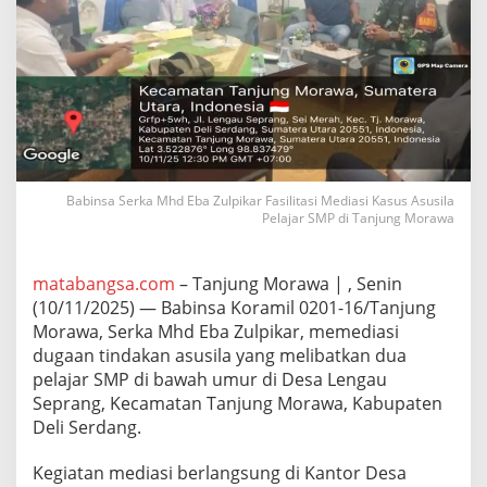
u
l
p
i
k
a
r
F
a
s
Babinsa Serka Mhd Eba Zulpikar Fasilitasi Mediasi Kasus Asusila
i
Pelajar SMP di Tanjung Morawa
l
i
t
matabangsa.com
– Tanjung Morawa | , Senin
a
s
(10/11/2025) — Babinsa Koramil 0201-16/Tanjung
i
Morawa, Serka Mhd Eba Zulpikar, memediasi
M
dugaan tindakan asusila yang melibatkan dua
e
pelajar SMP di bawah umur di Desa Lengau
d
Seprang, Kecamatan Tanjung Morawa, Kabupaten
i
a
Deli Serdang.
s
i
Kegiatan mediasi berlangsung di Kantor Desa
K