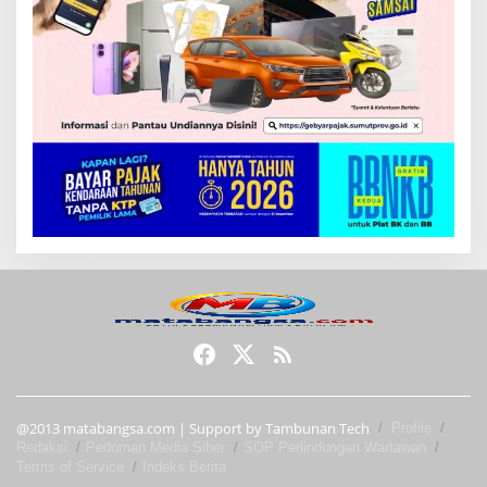
@2013 matabangsa.com | Support by Tambunan Tech
Profile
Redaksi
Pedoman Media Siber
SOP Perlindungan Wartawan
Terms of Service
Indeks Berita