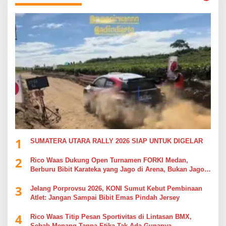
1
SUMATERA UTARA RALLY 2026 SIAP UNTUK DIGELAR
2
Rico Waas Dukung Open Turnamen FORKI Medan,
Berburu Bibit Karateka yang Jago di Arena, Bukan Jago
Berdebat di Kolom Komentar
3
Jelang Porprovsu 2026, KONI Sumut Kebut Pembinaan
Atlet: Jangan Sampai Bibit Emas Pindah Jersey
4
Rico Waas Titip Pesan Sportivitas di Lintasan BMX,
Sebab Menang Tanpa Etika Tak Ada Gunanya