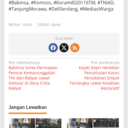
#Babinsa, #Komsos, #Koramil020116TM, #TNIAD,
#TanjungMorawa, #DeliSerdang, #MediasiWarga
Writer: Anto
Editor: dave
Ikuti Kami
N
Pos sebelumnya
Pos berikutnya
Babinsa Serka Dermawan
Kejati Kepri Hentikan
a
Pererat Kemanunggalan
Penuntutan Kasus
TNI dan Rakyat Lewat
Penadahan Empat
v
Komsos di Desa Cinta
Tersangka Lewat Keadilan
i
Rakyat
Restoratif
g
a
Jangan Lewatkan
s
i
p