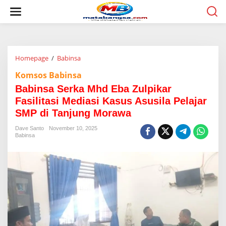
L
e
w
a
t
i
Homepage
/
Babinsa
B
k
a
e
Komsos Babinsa
b
k
i
o
Babinsa Serka Mhd Eba Zulpikar
n
n
Fasilitasi Mediasi Kasus Asusila Pelajar
s
t
SMP di Tanjung Morawa
a
e
S
n
Dave Santo
November 10, 2025
e
Babinsa
r
k
a
M
h
d
E
b
a
Z