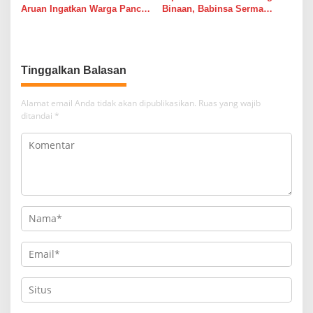
Aruan Ingatkan Warga Pancur
Binaan, Babinsa Serma
Batu Tingkatkan
Bambang K Laksanakan
Kewaspadaan Banjir dan
Komsos di Medan Sunggal
Longsor
Tinggalkan Balasan
Alamat email Anda tidak akan dipublikasikan.
Ruas yang wajib
ditandai
*