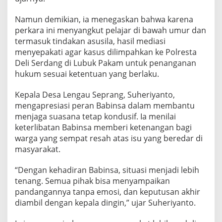
n
j
Namun demikian, ia menegaskan bahwa karena
u
perkara ini menyangkut pelajar di bawah umur dan
n
termasuk tindakan asusila, hasil mediasi
g
menyepakati agar kasus dilimpahkan ke Polresta
M
o
Deli Serdang di Lubuk Pakam untuk penanganan
r
hukum sesuai ketentuan yang berlaku.
a
w
Kepala Desa Lengau Seprang, Suheriyanto,
a
mengapresiasi peran Babinsa dalam membantu
menjaga suasana tetap kondusif. Ia menilai
keterlibatan Babinsa memberi ketenangan bagi
warga yang sempat resah atas isu yang beredar di
masyarakat.
“Dengan kehadiran Babinsa, situasi menjadi lebih
tenang. Semua pihak bisa menyampaikan
pandangannya tanpa emosi, dan keputusan akhir
diambil dengan kepala dingin,” ujar Suheriyanto.