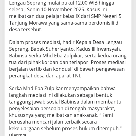
Lengau Seprang mulai pukul 12.00 WIB hingga
a
selesai, Senin 10 November 2025. Kasus ini
s
u
melibatkan dua pelajar kelas IX dari SMP Negeri 5
s
Tanjung Morawa yang sama-sama berdomisili di
A
desa tersebut.
s
u
Dalam proses mediasi, hadir Kepala Desa Lengau
s
i
Seprang, Bapak Suheriyanto, Kadus III Irwansyah,
l
Babinsa Serka Mhd Eba Zulpikar, serta kedua orang
a
tua dari pihak korban dan terlapor. Proses mediasi
P
berjalan tertib dan kondusif di bawah pengawasan
e
l
perangkat desa dan aparat TNI.
a
j
Serka Mhd Eba Zulpikar menyampaikan bahwa
a
langkah mediasi ini dilakukan sebagai bentuk
r
tanggung jawab sosial Babinsa dalam membantu
S
M
penyelesaian persoalan di tengah masyarakat,
P
khususnya yang melibatkan anak-anak. “Kami
d
berusaha mencari jalan terbaik secara
i
kekeluargaan sebelum proses hukum ditempuh,”
T
ujarnya.
a