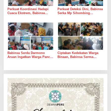
Perkuat Koordinasi Hadapi
Perkuat Deteksi Dini, Babinsa
Cuaca Ekstrem, Babinsa
Serka Mp Sihombing
Serda Darmono Ajak
Laksanakan Komsos di
Perangkat Desa Siapkan
Warung Kopi Deli Tua Barat
Langkah Mitigasi
Babinsa Serda Darmono
Ciptakan Kedekatan Warga
Aruan Ingatkan Warga Pancur
Binaan, Babinsa Serma
Batu Tingkatkan
Bambang K Laksanakan
Kewaspadaan Banjir dan
Komsos di Medan Sunggal
Longsor