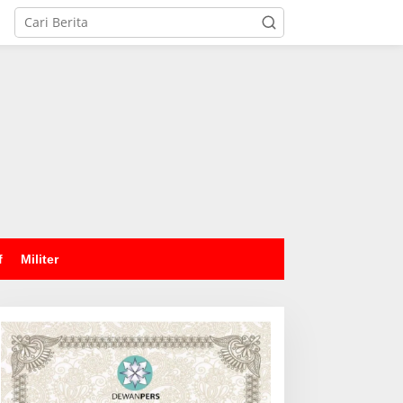
tutup
f
Militer