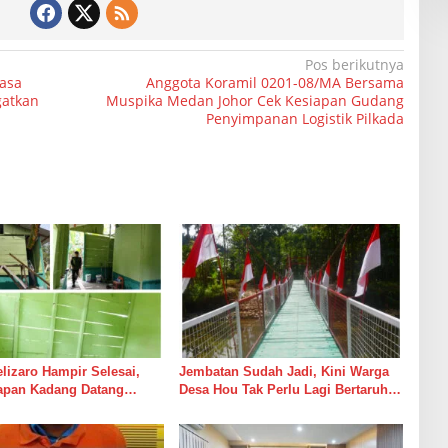
Pos berikutnya
asa
Anggota Koramil 0201-08/MA Bersama
gatkan
Muspika Medan Johor Cek Kesiapan Gudang
Penyimpanan Logistik Pilkada
izaro Hampir Selesai,
Jembatan Sudah Jadi, Kini Warga
rapan Kadang Datang
Desa Hou Tak Perlu Lagi Bertaruh
Suara Palu dan Semen
dengan Arus Sungai