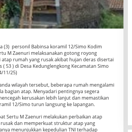
iga (3) personil Babinsa koramil 12/Simo Kodim
ertu M Zaenuri melaksanakan gotong royong
tap rumah yang rusak akibat hujan deras disertai
us ( 53 ) di Desa Kedunglengkong Kecamatan Simo
4/11/25)
landa wilayah tersebut, beberapa rumah mengalami
a bagian atap. Menyadari pentingnya segera
mencegah kerusakan lebih lanjut dan memastikan
amil 12/Simo turun langsung ke lapangan.
t Sertu M Zaenuri melakukan perbaikan atap
rusak dan memperkuat struktur atap yang
 hanya menunjukkan kepedulian TNI terhadap