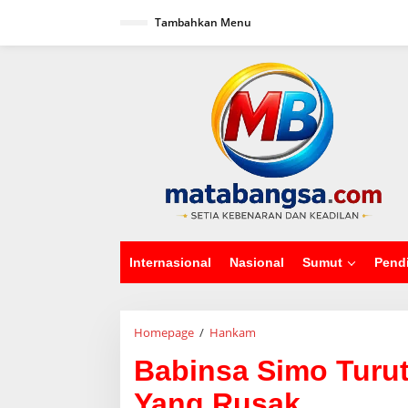
L
Tambahkan Menu
e
w
a
tutup
t
i
k
e
k
o
n
t
e
n
Internasional
Nasional
Sumut
Pend
Homepage
/
Hankam
B
a
Babinsa Simo Turut
b
i
Yang Rusak
n