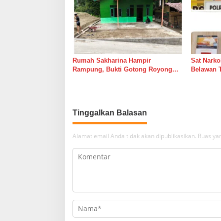
Rumah Sakharina Hampir
Sat Narko
Rampung, Bukti Gotong Royong
Belawan 
Masih Lebih Cepat dari Janji
Belawan I
Banyak Orang
Tinggalkan Balasan
Alamat email Anda tidak akan dipublikasikan.
Ruas yan