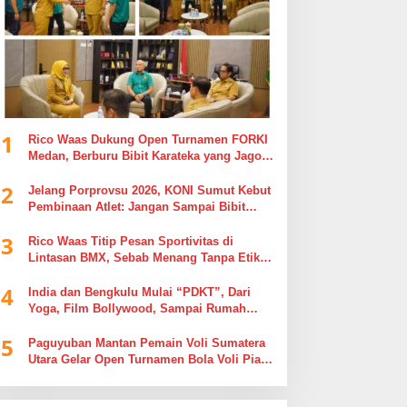
1
Rico Waas Dukung Open Turnamen FORKI
Medan, Berburu Bibit Karateka yang Jago
di Arena, Bukan Jago Berdebat di Kolom
2
Komentar
Jelang Porprovsu 2026, KONI Sumut Kebut
Pembinaan Atlet: Jangan Sampai Bibit
Emas Pindah Jersey
3
Rico Waas Titip Pesan Sportivitas di
Lintasan BMX, Sebab Menang Tanpa Etika
Tak Ada Gunanya
4
India dan Bengkulu Mulai “PDKT”, Dari
Yoga, Film Bollywood, Sampai Rumah
Sakit
5
Paguyuban Mantan Pemain Voli Sumatera
Utara Gelar Open Turnamen Bola Voli Piala
Dandenpom I/5 Cup Putra Putri