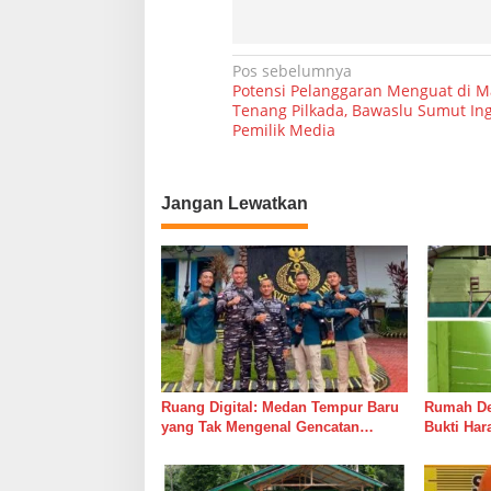
N
Pos sebelumnya
Potensi Pelanggaran Menguat di M
a
Tenang Pilkada, Bawaslu Sumut In
Pemilik Media
v
i
g
Jangan Lewatkan
a
s
i
p
o
s
Ruang Digital: Medan Tempur Baru
Rumah Del
yang Tak Mengenal Gencatan
Bukti Ha
Senjata
Bersama 