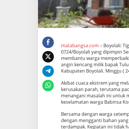
r
g
a
Y
a
n
g
R
u
matabangsa.com
– Boyolali: T
s
0724/Boyolali yang dipimpin S
a
membantu warga memperbaiki a
k
angin kencang milik bapak Tul
Kabupaten Boyolali. Minggu ( 2
Akibat cuaca ekstrem yang me
kerusakan parah, terutama pad
menangani masalah ini untuk 
keselamatan warga Babinsa Kor
Bersama dengan warga setempa
dengan mengganti bahan yang 
terdampak. Kegiatan ini tidak