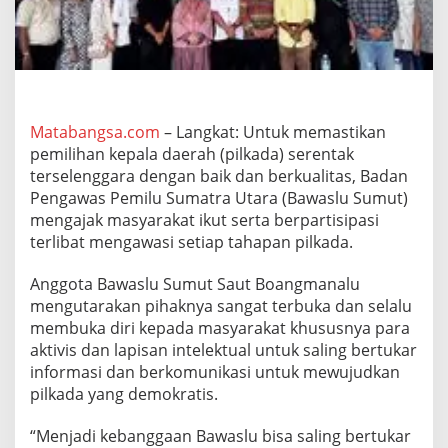
a
r
t
i
s
i
p
Matabangsa.com
– Langkat: Untuk memastikan
a
pemilihan kepala daerah (pilkada) serentak
t
i
terselenggara dengan baik dan berkualitas, Badan
f
Pengawas Pemilu Sumatra Utara (Bawaslu Sumut)
M
mengajak masyarakat ikut serta berpartisipasi
a
terlibat mengawasi setiap tahapan pilkada.
s
y
a
Anggota Bawaslu Sumut Saut Boangmanalu
r
mengutarakan pihaknya sangat terbuka dan selalu
a
membuka diri kepada masyarakat khususnya para
k
aktivis dan lapisan intelektual untuk saling bertukar
a
t
informasi dan berkomunikasi untuk mewujudkan
A
pilkada yang demokratis.
w
a
“Menjadi kebanggaan Bawaslu bisa saling bertukar
s