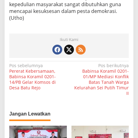
kepedulian masyarakat sangat dibutuhkan guna
mencapai kesuksesan dalam pesta demokrasi.
(Utho)
Ikuti Kami
N
Pos sebelumnya
Pos berikutnya
Pererat Kebersamaan,
Babinsa Koramil 0201-
a
Babinsa Koramil 0201-
01/MP Mediasi Konflik
14/PB Gelar Komsos di
Batas Tanah Warga
v
Desa Batu Rejo
Kelurahan Sei Putih Timur
i
II
g
a
Jangan Lewatkan
s
i
p