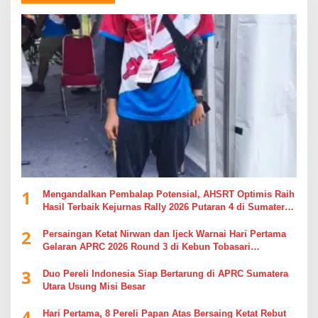
1
Mengandalkan Pembalap Potensial, AHSRT Optimis Raih
Hasil Terbaik Kejurnas Rally 2026 Putaran 4 di Sumatera
Utara
2
Persaingan Ketat Nirwan dan Ijeck Warnai Hari Pertama
Gelaran APRC 2026 Round 3 di Kebun Tobasari
Simalungun
3
Duo Pereli Indonesia Siap Bertarung di APRC Sumatera
Utara Usung Misi Besar
4
Hari Pertama, 8 Pereli Papan Atas Bersaing Ketat Rebut