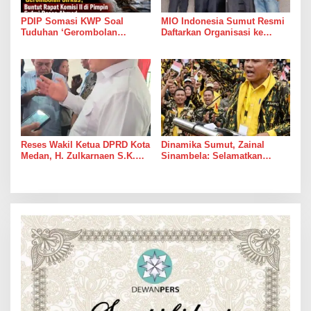
PDIP Somasi KWP Soal
MIO Indonesia Sumut Resmi
Tuduhan ‘Gerombolan
Daftarkan Organisasi ke
Sirkus’, Buntut Rapat Komisi
Kesbangpol, Langkah Awal
II di Pimpin Sufmi Dasco
Perkuat Profesionalisme
Ahmad
Media Online
Reses Wakil Ketua DPRD Kota
Dinamika Sumut, Zainal
Medan, H. Zulkarnaen S.K.M
Sinambela: Selamatkan
Warga Ucapkan Terimakasih,
Golkar dari Broker Politik
Jalan Pimpinan Medan
Perjuangan Diaspal Mulus