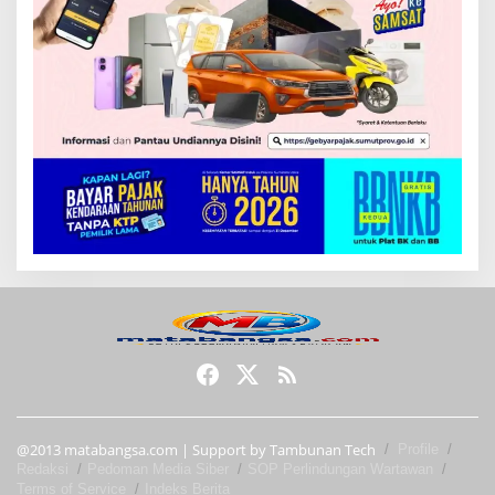
@2013 matabangsa.com | Support by Tambunan Tech
Profile
Redaksi
Pedoman Media Siber
SOP Perlindungan Wartawan
Terms of Service
Indeks Berita