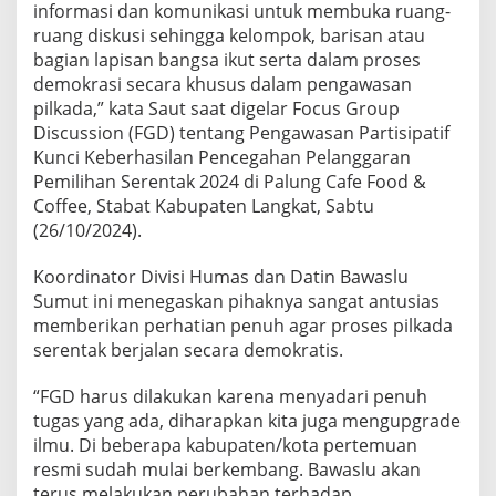
informasi dan komunikasi untuk membuka ruang-
i
P
ruang diskusi sehingga kelompok, barisan atau
i
bagian lapisan bangsa ikut serta dalam proses
l
demokrasi secara khusus dalam pengawasan
k
pilkada,” kata Saut saat digelar Focus Group
a
Discussion (FGD) tentang Pengawasan Partisipatif
d
a
Kunci Keberhasilan Pencegahan Pelanggaran
S
Pemilihan Serentak 2024 di Palung Cafe Food &
e
Coffee, Stabat Kabupaten Langkat, Sabtu
r
(26/10/2024).
e
n
t
Koordinator Divisi Humas dan Datin Bawaslu
a
Sumut ini menegaskan pihaknya sangat antusias
k
memberikan perhatian penuh agar proses pilkada
2
serentak berjalan secara demokratis.
0
2
4
“FGD harus dilakukan karena menyadari penuh
tugas yang ada, diharapkan kita juga mengupgrade
ilmu. Di beberapa kabupaten/kota pertemuan
resmi sudah mulai berkembang. Bawaslu akan
terus melakukan perubahan terhadap