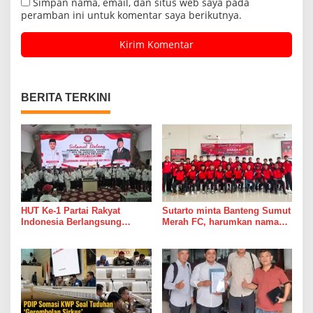
Simpan nama, email, dan situs web saya pada
peramban ini untuk komentar saya berikutnya.
BERITA TERKINI
HUT Ke-1 Partai Rakyat
Sutarto minta Banteng Sumut
Indonesia Berlangsung
Merah FC, harumkan nama
Meriah, DPD PRI Sumut Siap
Sumut di Ajang Soekarno
Hadapi Pemilu 2029
Cup 2026
Mendatang