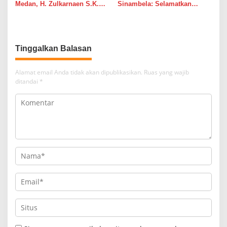
Medan, H. Zulkarnaen S.K.M
Sinambela: Selamatkan
Warga Ucapkan Terimakasih,
Golkar dari Broker Politik
Jalan Pimpinan Medan
Perjuangan Diaspal Mulus
Tinggalkan Balasan
Alamat email Anda tidak akan dipublikasikan.
Ruas yang wajib
ditandai
*